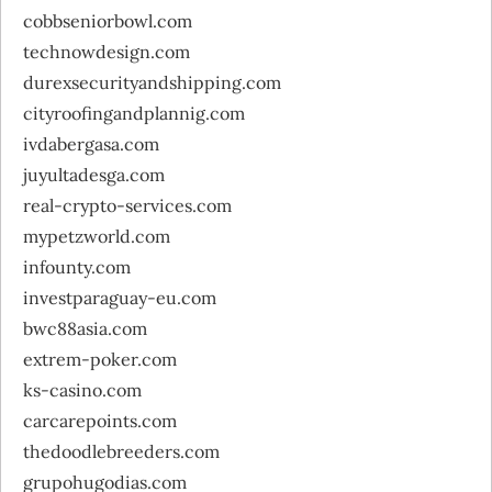
cobbseniorbowl.com
technowdesign.com
durexsecurityandshipping.com
cityroofingandplannig.com
ivdabergasa.com
juyultadesga.com
real-crypto-services.com
mypetzworld.com
infounty.com
investparaguay-eu.com
bwc88asia.com
extrem-poker.com
ks-casino.com
carcarepoints.com
thedoodlebreeders.com
grupohugodias.com