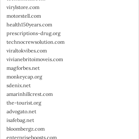
virylstore.com
motorstell.com
health150years.com
prescriptions-drug.org
technocrewsolution.com
viraltokvibes.com
vivianebritoimoveis.com
magforbes.net
monkeycap.org
sdenix.net
amarinhillcrest.com
the-tourist.org
advogato.net
isafebag.net
bloombergz.com
enterpriseboosts.com