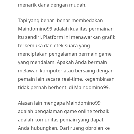
menarik dana dengan mudah.
Tapi yang benar -benar membedakan
Maindomino99 adalah kualitas permainan
itu sendiri. Platform ini menawarkan grafik
terkemuka dan efek suara yang
menciptakan pengalaman bermain game
yang mendalam. Apakah Anda bermain
melawan komputer atau bersaing dengan
pemain lain secara real-time, kegembiraan
tidak pernah berhenti di Maindomino99.
Alasan lain mengapa Maindomino99
adalah pengalaman game online terbaik
adalah komunitas pemain yang dapat
Anda hubungkan. Dari ruang obrolan ke