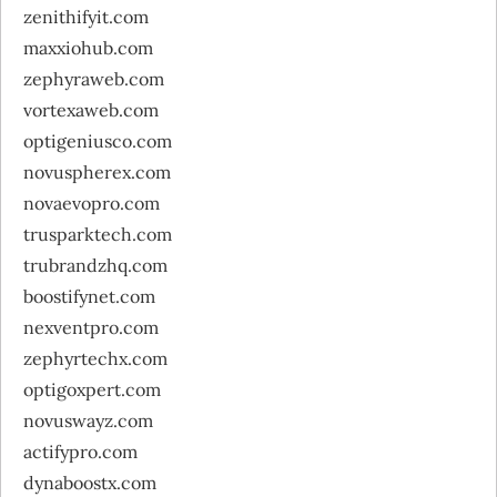
zenithifyit.com
maxxiohub.com
zephyraweb.com
vortexaweb.com
optigeniusco.com
novuspherex.com
novaevopro.com
trusparktech.com
trubrandzhq.com
boostifynet.com
nexventpro.com
zephyrtechx.com
optigoxpert.com
novuswayz.com
actifypro.com
dynaboostx.com