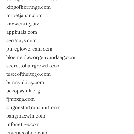
kingofherrings.com
mrbetjapan.com
anewentity.biz
appkuala.com
seo7days.com
pureglowcream.com
bloemenbezorgenvandaag.com
secrettohairgrowth.com
tasteofthaitogo.com
bunnynkitty.com
bezopasnik.org
fjmnxga.com
saigonstartransport.com
bangmaxwin.com
infonetive.com
epictacoshop.com