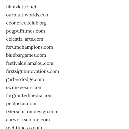
filmizlettir.net
ourmultiworlds.com
cooncreekclub.org
pegpufftimes.com
celestia-arts.com
forumchampions.com
bluebargames.com
festivaldelamalou.com
firstsigninnovations.com
garberdodge.com
swim-wears.com
forgrantedmedia.com
peolpstar.com
tylerscustomdesign.com
carworksonline.com
techtimesss.com