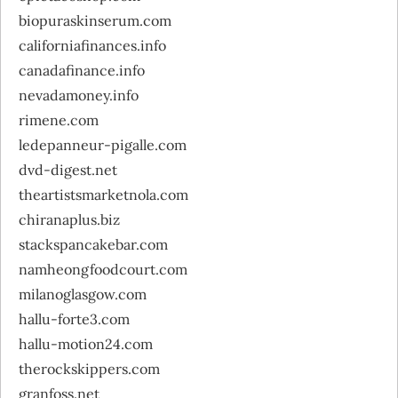
biopuraskinserum.com
californiafinances.info
canadafinance.info
nevadamoney.info
rimene.com
ledepanneur-pigalle.com
dvd-digest.net
theartistsmarketnola.com
chiranaplus.biz
stackspancakebar.com
namheongfoodcourt.com
milanoglasgow.com
hallu-forte3.com
hallu-motion24.com
therockskippers.com
granfoss.net