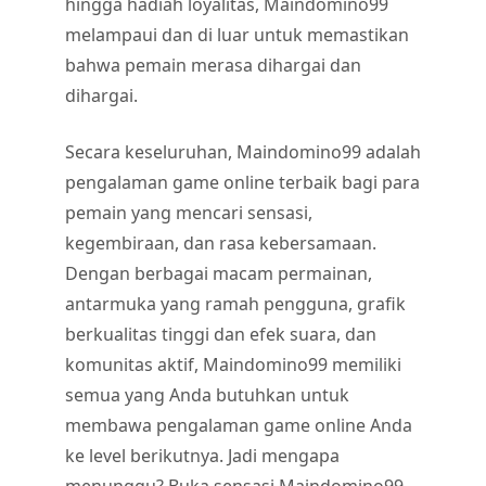
hingga hadiah loyalitas, Maindomino99
melampaui dan di luar untuk memastikan
bahwa pemain merasa dihargai dan
dihargai.
Secara keseluruhan, Maindomino99 adalah
pengalaman game online terbaik bagi para
pemain yang mencari sensasi,
kegembiraan, dan rasa kebersamaan.
Dengan berbagai macam permainan,
antarmuka yang ramah pengguna, grafik
berkualitas tinggi dan efek suara, dan
komunitas aktif, Maindomino99 memiliki
semua yang Anda butuhkan untuk
membawa pengalaman game online Anda
ke level berikutnya. Jadi mengapa
menunggu? Buka sensasi Maindomino99