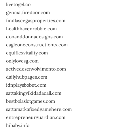
livetogel.co
genmatfiredoor.com
findlascegasproperties.com
healthhavenrobbie.com
donanddonnadesigns.com
eagleoneconstructiontx.com
equiflexvitality.com
onlylovesg.com
activedesenvolvimento.com
dailyhubpages.com
idnplaysbobet.com
sattakingvikidadacall.com
bestbolaslotgames.com
sattamatkafixedgamehere.com
entrepreneurguardian.com
hibaby.info