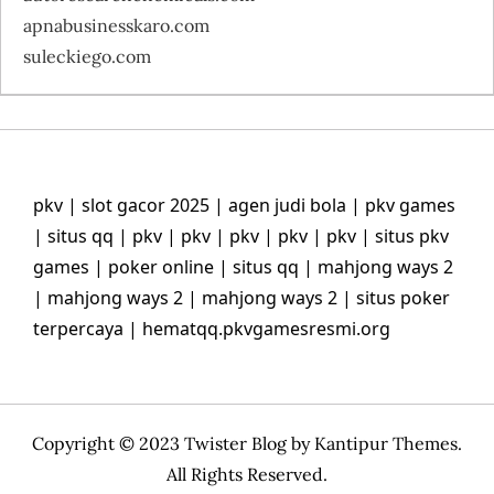
apnabusinesskaro.com
suleckiego.com
pkv
|
slot gacor 2025
|
agen judi bola
|
pkv games
|
situs qq
|
pkv
|
pkv
|
pkv
|
pkv
|
pkv
|
situs pkv
games
|
poker online
|
situs qq
|
mahjong ways 2
|
mahjong ways 2
|
mahjong ways 2
|
situs poker
terpercaya
|
hematqq.pkvgamesresmi.org
Copyright © 2023 Twister Blog by
Kantipur Themes
.
All Rights Reserved.