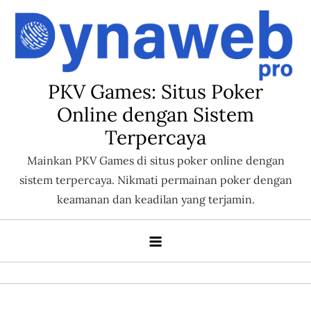
Skip
to
content
PKV Games: Situs Poker
Online dengan Sistem
Terpercaya
Mainkan PKV Games di situs poker online dengan
sistem terpercaya. Nikmati permainan poker dengan
keamanan dan keadilan yang terjamin.