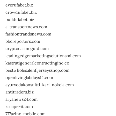
everufabet.biz
crowdufabet.biz
buildufabet.biz
alltransportnews.com
fashiontrandsnews.com
bbcreporters.com
cryptocasinoguid.com
leadingedgemarketingsolutionsmi.com
kastratigeneralcontractinginc.co
bestwholesalenfljerseysshop.com
openlivinglabdays14.com
ayurvedakonsultti-kari-nokela.com
antitraders.biz
aryanews24.com
xscape-it.com
777azino-mobile.com