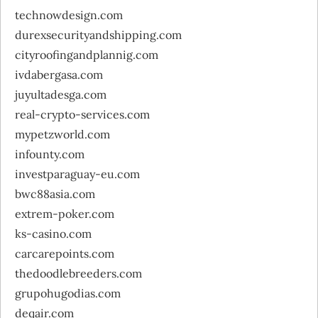
technowdesign.com
durexsecurityandshipping.com
cityroofingandplannig.com
ivdabergasa.com
juyultadesga.com
real-crypto-services.com
mypetzworld.com
infounty.com
investparaguay-eu.com
bwc88asia.com
extrem-poker.com
ks-casino.com
carcarepoints.com
thedoodlebreeders.com
grupohugodias.com
deqair.com