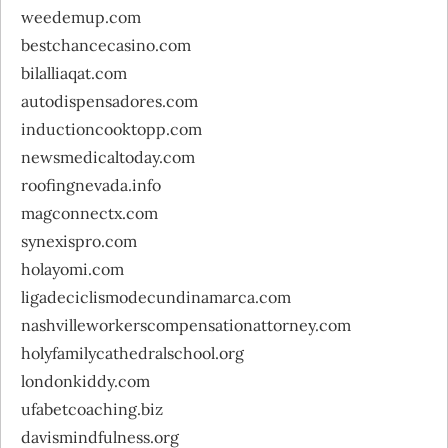
weedemup.com
bestchancecasino.com
bilalliaqat.com
autodispensadores.com
inductioncooktopp.com
newsmedicaltoday.com
roofingnevada.info
magconnectx.com
synexispro.com
holayomi.com
ligadeciclismodecundinamarca.com
nashvilleworkerscompensationattorney.com
holyfamilycathedralschool.org
londonkiddy.com
ufabetcoaching.biz
davismindfulness.org