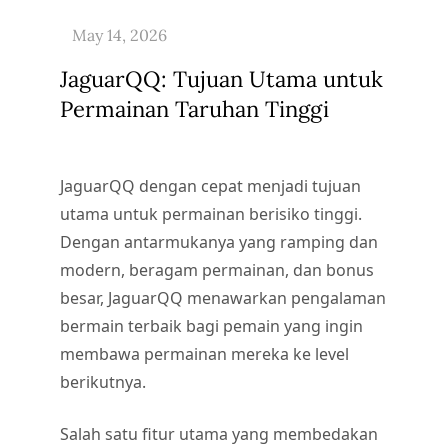
JaguarQQ: Tujuan Utama untuk
Permainan Taruhan Tinggi
JaguarQQ dengan cepat menjadi tujuan
utama untuk permainan berisiko tinggi.
Dengan antarmukanya yang ramping dan
modern, beragam permainan, dan bonus
besar, JaguarQQ menawarkan pengalaman
bermain terbaik bagi pemain yang ingin
membawa permainan mereka ke level
berikutnya.
Salah satu fitur utama yang membedakan