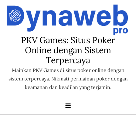
Skip
to
content
PKV Games: Situs Poker
Online dengan Sistem
Terpercaya
Mainkan PKV Games di situs poker online dengan
sistem terpercaya. Nikmati permainan poker dengan
keamanan dan keadilan yang terjamin.