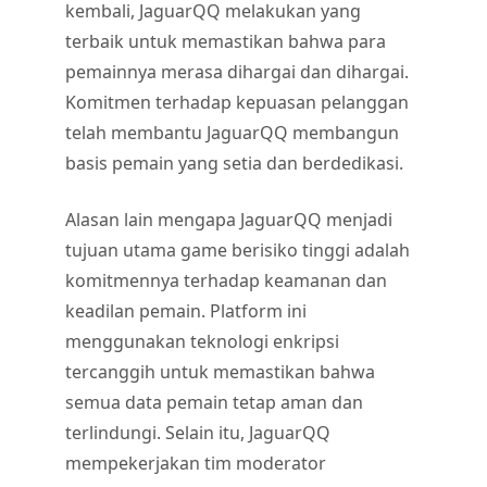
kembali, JaguarQQ melakukan yang
terbaik untuk memastikan bahwa para
pemainnya merasa dihargai dan dihargai.
Komitmen terhadap kepuasan pelanggan
telah membantu JaguarQQ membangun
basis pemain yang setia dan berdedikasi.
Alasan lain mengapa JaguarQQ menjadi
tujuan utama game berisiko tinggi adalah
komitmennya terhadap keamanan dan
keadilan pemain. Platform ini
menggunakan teknologi enkripsi
tercanggih untuk memastikan bahwa
semua data pemain tetap aman dan
terlindungi. Selain itu, JaguarQQ
mempekerjakan tim moderator