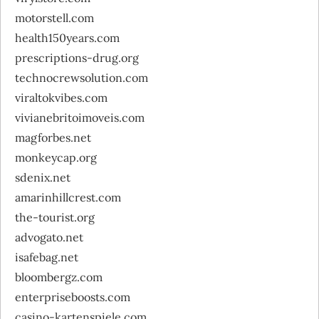
motorstell.com
health150years.com
prescriptions-drug.org
technocrewsolution.com
viraltokvibes.com
vivianebritoimoveis.com
magforbes.net
monkeycap.org
sdenix.net
amarinhillcrest.com
the-tourist.org
advogato.net
isafebag.net
bloombergz.com
enterpriseboosts.com
casino-kartenspiele.com