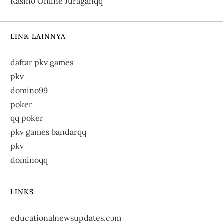
Kasino Online Juraganqq
LINK LAINNYA
daftar pkv games
pkv
domino99
poker
qq poker
pkv games bandarqq
pkv
dominoqq
LINKS
educationalnewsupdates.com