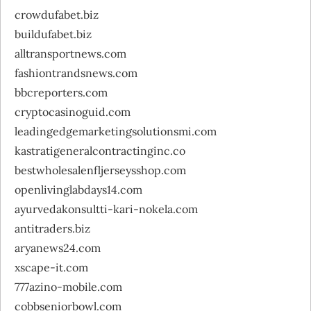
crowdufabet.biz
buildufabet.biz
alltransportnews.com
fashiontrandsnews.com
bbcreporters.com
cryptocasinoguid.com
leadingedgemarketingsolutionsmi.com
kastratigeneralcontractinginc.co
bestwholesalenfljerseysshop.com
openlivinglabdays14.com
ayurvedakonsultti-kari-nokela.com
antitraders.biz
aryanews24.com
xscape-it.com
777azino-mobile.com
cobbseniorbowl.com