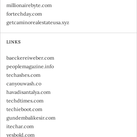
millionairebyte.com
fortechday.com
getcaminorealestateusa.xyz
LINKS
baeckereiweber.com
peoplemagazine.info
techashes.com
canyouwash.co
havadisantalya.com
techdtimes.com
techieboot.com
gundembalikesir.com
itechar.com
yesbold.com