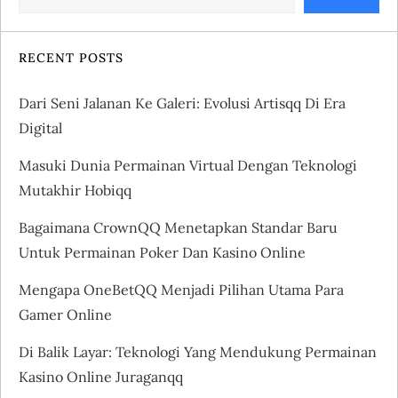
i
RECENT POSTS
g
a
Dari Seni Jalanan Ke Galeri: Evolusi Artisqq Di Era
Digital
t
Masuki Dunia Permainan Virtual Dengan Teknologi
i
Mutakhir Hobiqq
o
Bagaimana CrownQQ Menetapkan Standar Baru
Untuk Permainan Poker Dan Kasino Online
n
Mengapa OneBetQQ Menjadi Pilihan Utama Para
Gamer Online
Di Balik Layar: Teknologi Yang Mendukung Permainan
Kasino Online Juraganqq