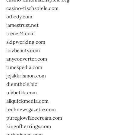
casino-tischspiele.com
otbody.com
jamestrust.net
trenz24.com
skipworking.com
loizbeauty.com
anyconverter.com
timespedia.com
jejakkrismon.com
diemthole.biz
ufabetkk.com
allquickmedia.com
technewsgazette.com
pureglowfacecream.com
kingofherrings.com
mrbetjapan.com