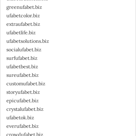
greenufabet.biz
ufabetcolor.biz
extraufabet.biz
ufabetlife.biz
ufabetsolutions.biz
socialufabet.biz
surfufabet.biz
ufabetbest.biz
sureufabet.biz
customufabet.biz
storyufabet.biz
epicufabet.biz
crystalufabet.biz
ufabetok.biz
everufabet.biz
crowdufabet.biz