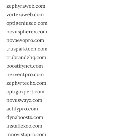
zephyraweb.com
vortexaweb.com
optigeniusco.com
novuspherex.com
novaevopro.com
trusparktech.com
trubrandzhq.com
boostifynet.com
nexventpro.com
zephyrtechx.com
optigoxpert.com
novuswayz.com
actifypro.com
dynaboostx.com
instaflexco.com
innovistapro.com