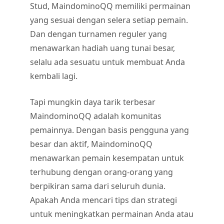
Stud, MaindominoQQ memiliki permainan
yang sesuai dengan selera setiap pemain.
Dan dengan turnamen reguler yang
menawarkan hadiah uang tunai besar,
selalu ada sesuatu untuk membuat Anda
kembali lagi.
Tapi mungkin daya tarik terbesar
MaindominoQQ adalah komunitas
pemainnya. Dengan basis pengguna yang
besar dan aktif, MaindominoQQ
menawarkan pemain kesempatan untuk
terhubung dengan orang-orang yang
berpikiran sama dari seluruh dunia.
Apakah Anda mencari tips dan strategi
untuk meningkatkan permainan Anda atau