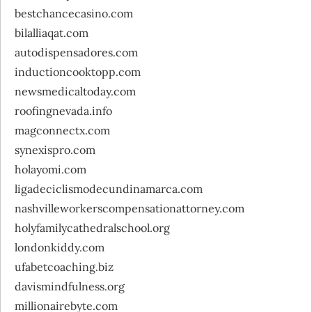
bestchancecasino.com
bilalliaqat.com
autodispensadores.com
inductioncooktopp.com
newsmedicaltoday.com
roofingnevada.info
magconnectx.com
synexispro.com
holayomi.com
ligadeciclismodecundinamarca.com
nashvilleworkerscompensationattorney.com
holyfamilycathedralschool.org
londonkiddy.com
ufabetcoaching.biz
davismindfulness.org
millionairebyte.com