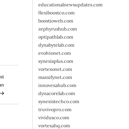
educationalnewsupdates.com
flexiboostco.com
boostioweb.com
zephyrushub.com
optipathlab.com
dynabytelab.com
evolvionet.com
synexisplus.com
vortexonet.com
Next
xt
maxxifynet.com
Post
an
innovexahub.com
dynacorelab.com
synexistechco.com
truvivopro.com
vividusco.com
vortexahq.com