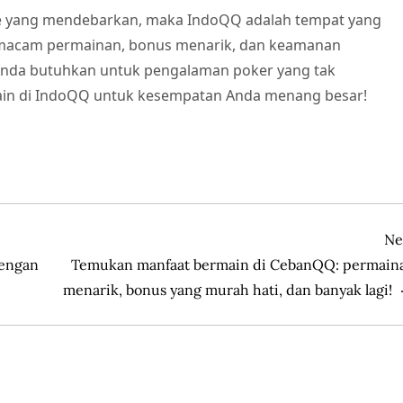
ne yang mendebarkan, maka IndoQQ adalah tempat yang
macam permainan, bonus menarik, dan keamanan
Anda butuhkan untuk pengalaman poker yang tak
rmain di IndoQQ untuk kesempatan Anda menang besar!
Ne
engan
Temukan manfaat bermain di CebanQQ: permain
menarik, bonus yang murah hati, dan banyak lagi!