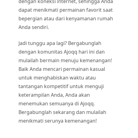
dengan koneksi internet, sehingga Anda
dapat menikmati permainan favorit saat
bepergian atau dari kenyamanan rumah
Anda sendiri.
Jadi tunggu apa lagi? Bergabunglah
dengan komunitas Ajoqq hari ini dan
mulailah bermain menuju kemenangan!
Baik Anda mencari permainan kasual
untuk menghabiskan waktu atau
tantangan kompetitif untuk menguji
keterampilan Anda, Anda akan
menemukan semuanya di Ajoqq.
Bergabunglah sekarang dan mulailah
menikmati serunya kemenangan!