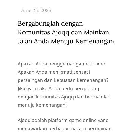
Bergabunglah dengan
Komunitas Ajoqq dan Mainkan
Jalan Anda Menuju Kemenangan
Apakah Anda penggemar game online?
Apakah Anda menikmati sensasi
persaingan dan kepuasan kemenangan?
Jika iya, maka Anda perlu bergabung
dengan komunitas Ajoqq dan bermainlah
menuju kemenangan!
Ajoqq adalah platform game online yang
menawarkan berbagai macam permainan