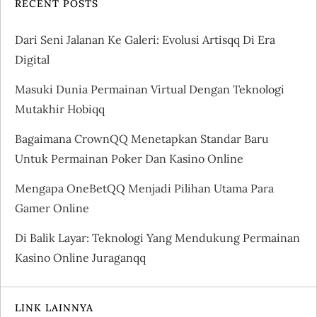
RECENT POSTS
g
Dari Seni Jalanan Ke Galeri: Evolusi Artisqq Di Era
a
Digital
Masuki Dunia Permainan Virtual Dengan Teknologi
t
Mutakhir Hobiqq
i
Bagaimana CrownQQ Menetapkan Standar Baru
o
Untuk Permainan Poker Dan Kasino Online
Mengapa OneBetQQ Menjadi Pilihan Utama Para
n
Gamer Online
Di Balik Layar: Teknologi Yang Mendukung Permainan
Kasino Online Juraganqq
LINK LAINNYA