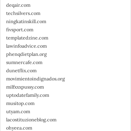
deqair.com
techsilvers.com
ningkatinskill.com
fivsport.com
templatedzine.com
lawinfoadvice.com
phenqdietplan.org
sumnercafe.com
dunetflix.com
movimientoindignados.org
milfxxxpussy.com
uptodatefamily.com
musitop.com
utyam.com
lacostituzioneblog.com
ohyeea.com