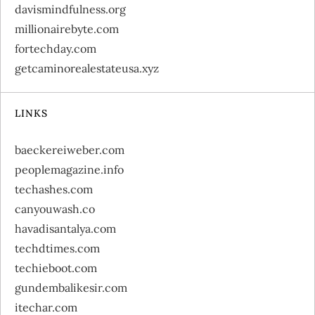
davismindfulness.org
millionairebyte.com
fortechday.com
getcaminorealestateusa.xyz
LINKS
baeckereiweber.com
peoplemagazine.info
techashes.com
canyouwash.co
havadisantalya.com
techdtimes.com
techieboot.com
gundembalikesir.com
itechar.com