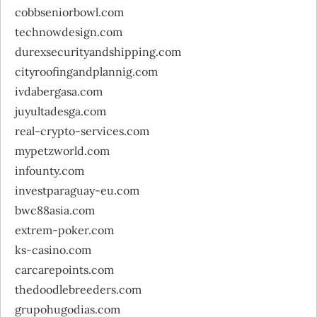
cobbseniorbowl.com
technowdesign.com
durexsecurityandshipping.com
cityroofingandplannig.com
ivdabergasa.com
juyultadesga.com
real-crypto-services.com
mypetzworld.com
infounty.com
investparaguay-eu.com
bwc88asia.com
extrem-poker.com
ks-casino.com
carcarepoints.com
thedoodlebreeders.com
grupohugodias.com