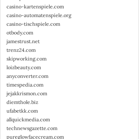
casino-kartenspiele.com
casino-automatenspiele.org
casino-tischspiele.com
otbody.com
jamestrust.net
trenz24.com
skipworking.com
loizbeauty.com
anyconverter.com
timespedia.com
jejakkrismon.com
diemthole.biz
ufabetkk.com
allquickmedia.com
technewsgazette.com
pureglowfacecream.com