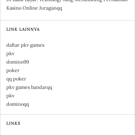
Kasino Online Juraganqq
LINK LAINNYA
daftar pkv games
pkv
domino99
poker
qq poker
pkv games bandarqq
pkv
dominoqq
LINKS