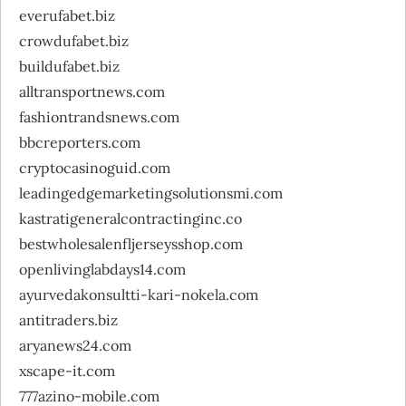
everufabet.biz
crowdufabet.biz
buildufabet.biz
alltransportnews.com
fashiontrandsnews.com
bbcreporters.com
cryptocasinoguid.com
leadingedgemarketingsolutionsmi.com
kastratigeneralcontractinginc.co
bestwholesalenfljerseysshop.com
openlivinglabdays14.com
ayurvedakonsultti-kari-nokela.com
antitraders.biz
aryanews24.com
xscape-it.com
777azino-mobile.com