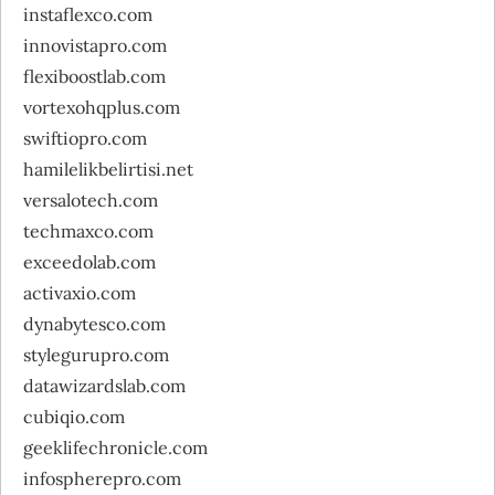
instaflexco.com
innovistapro.com
flexiboostlab.com
vortexohqplus.com
swiftiopro.com
hamilelikbelirtisi.net
versalotech.com
techmaxco.com
exceedolab.com
activaxio.com
dynabytesco.com
stylegurupro.com
datawizardslab.com
cubiqio.com
geeklifechronicle.com
infospherepro.com