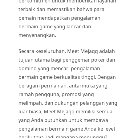
berkomitmen untuk memberikan layanan
terbaik dan memastikan bahwa para
pemain mendapatkan pengalaman
bermain game yang lancar dan
menyenangkan.
Secara keseluruhan, Meet Mejaqq adalah
tujuan utama bagi penggemar poker dan
domino yang mencari pengalaman
bermain game berkualitas tinggi. Dengan
beragam permainan, antarmuka yang
ramah pengguna, promosi yang
melimpah, dan dukungan pelanggan yang
luar biasa, Meet Mejaqq memiliki semua
yang Anda butuhkan untuk membawa
pengalaman bermain game Anda ke level
berikutnya. Jadi mengapa menunggu?