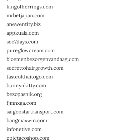
kingofherrings.com
mrbetjapan.com
anewentity.biz
appkuala.com
seo7days.com
pureglowcream.com
bloemenbezorgenvandaag.com
secrettohairgrowth.com
tasteofthaitogo.com
bunnynkitty.com
bezopasnik.org
fjmnxga.com
saigonstartransport.com
bangmaxwin.com
infonetive.com
epictacoshop.com