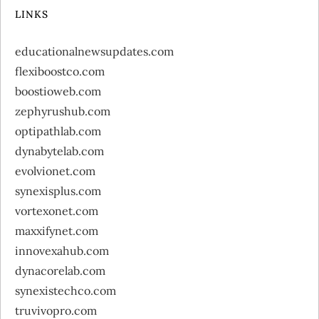
LINKS
educationalnewsupdates.com
flexiboostco.com
boostioweb.com
zephyrushub.com
optipathlab.com
dynabytelab.com
evolvionet.com
synexisplus.com
vortexonet.com
maxxifynet.com
innovexahub.com
dynacorelab.com
synexistechco.com
truvivopro.com