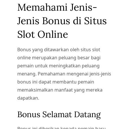
Memahami Jenis-
Jenis Bonus di Situs
Slot Online
Bonus yang ditawarkan oleh situs slot
online merupakan peluang besar bagi
pemain untuk meningkatkan peluang
menang. Pemahaman mengenai jenis-jenis
bonus ini dapat membantu pemain
memaksimalkan manfaat yang mereka
dapatkan.
Bonus Selamat Datang
Bonus ini diberikan kepada pemain baru