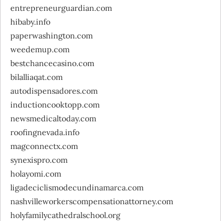
entrepreneurguardian.com
hibaby.info
paperwashington.com
weedemup.com
bestchancecasino.com
bilalliaqat.com
autodispensadores.com
inductioncooktopp.com
newsmedicaltoday.com
roofingnevada.info
magconnectx.com
synexispro.com
holayomi.com
ligadeciclismodecundinamarca.com
nashvilleworkerscompensationattorney.com
holyfamilycathedralschool.org