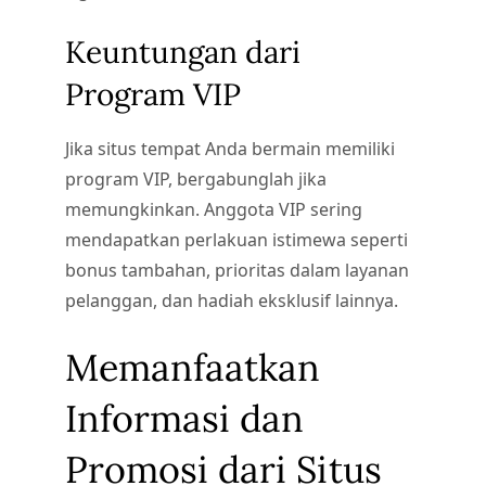
Keuntungan dari
Program VIP
Jika situs tempat Anda bermain memiliki
program VIP, bergabunglah jika
memungkinkan. Anggota VIP sering
mendapatkan perlakuan istimewa seperti
bonus tambahan, prioritas dalam layanan
pelanggan, dan hadiah eksklusif lainnya.
Memanfaatkan
Informasi dan
Promosi dari Situs