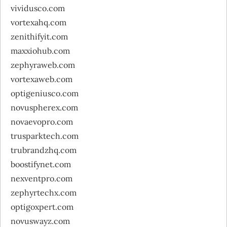
vividusco.com
vortexahq.com
zenithifyit.com
maxxiohub.com
zephyraweb.com
vortexaweb.com
optigeniusco.com
novuspherex.com
novaevopro.com
trusparktech.com
trubrandzhq.com
boostifynet.com
nexventpro.com
zephyrtechx.com
optigoxpert.com
novuswayz.com