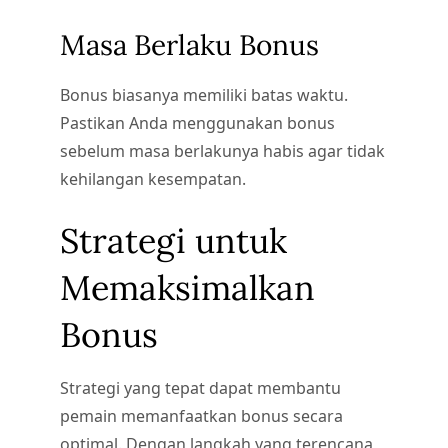
Masa Berlaku Bonus
Bonus biasanya memiliki batas waktu.
Pastikan Anda menggunakan bonus
sebelum masa berlakunya habis agar tidak
kehilangan kesempatan.
Strategi untuk
Memaksimalkan
Bonus
Strategi yang tepat dapat membantu
pemain memanfaatkan bonus secara
optimal. Dengan langkah yang terencana,