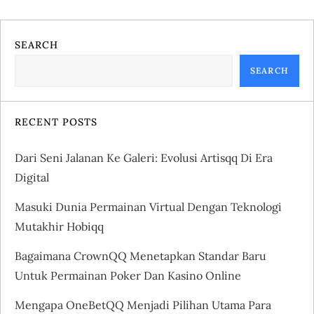
n
a
SEARCH
SEARCH
v
i
RECENT POSTS
g
Dari Seni Jalanan Ke Galeri: Evolusi Artisqq Di Era
a
Digital
Masuki Dunia Permainan Virtual Dengan Teknologi
t
Mutakhir Hobiqq
i
Bagaimana CrownQQ Menetapkan Standar Baru
o
Untuk Permainan Poker Dan Kasino Online
Mengapa OneBetQQ Menjadi Pilihan Utama Para