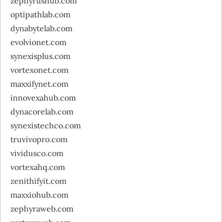
zephyrushub.com
optipathlab.com
dynabytelab.com
evolvionet.com
synexisplus.com
vortexonet.com
maxxifynet.com
innovexahub.com
dynacorelab.com
synexistechco.com
truvivopro.com
vividusco.com
vortexahq.com
zenithifyit.com
maxxiohub.com
zephyraweb.com