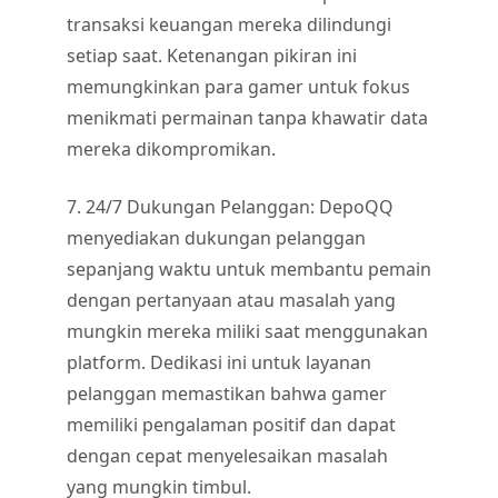
transaksi keuangan mereka dilindungi
setiap saat. Ketenangan pikiran ini
memungkinkan para gamer untuk fokus
menikmati permainan tanpa khawatir data
mereka dikompromikan.
7. 24/7 Dukungan Pelanggan: DepoQQ
menyediakan dukungan pelanggan
sepanjang waktu untuk membantu pemain
dengan pertanyaan atau masalah yang
mungkin mereka miliki saat menggunakan
platform. Dedikasi ini untuk layanan
pelanggan memastikan bahwa gamer
memiliki pengalaman positif dan dapat
dengan cepat menyelesaikan masalah
yang mungkin timbul.