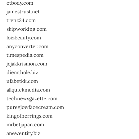
otbody.com
jamestrust.net
trenz24.com
skipworking.com
loizbeauty.com
anyconverter.com
timespedia.com
jejakkrismon.com
diemthole.biz
ufabetkk.com
allquickmedia.com
technewsgazette.com
pureglowfacecream.com
kingofherrings.com
mrbetjapan.com
anewentity.biz