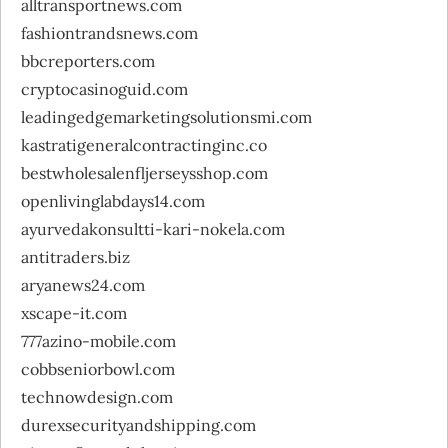
alltransportnews.com
fashiontrandsnews.com
bbcreporters.com
cryptocasinoguid.com
leadingedgemarketingsolutionsmi.com
kastratigeneralcontractinginc.co
bestwholesalenfljerseysshop.com
openlivinglabdays14.com
ayurvedakonsultti-kari-nokela.com
antitraders.biz
aryanews24.com
xscape-it.com
777azino-mobile.com
cobbseniorbowl.com
technowdesign.com
durexsecurityandshipping.com