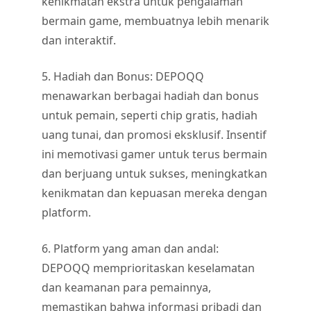
kenikmatan ekstra untuk pengalaman
bermain game, membuatnya lebih menarik
dan interaktif.
5. Hadiah dan Bonus: DEPOQQ
menawarkan berbagai hadiah dan bonus
untuk pemain, seperti chip gratis, hadiah
uang tunai, dan promosi eksklusif. Insentif
ini memotivasi gamer untuk terus bermain
dan berjuang untuk sukses, meningkatkan
kenikmatan dan kepuasan mereka dengan
platform.
6. Platform yang aman dan andal:
DEPOQQ memprioritaskan keselamatan
dan keamanan para pemainnya,
memastikan bahwa informasi pribadi dan