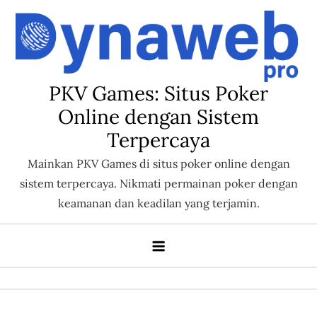
Skip
to
content
PKV Games: Situs Poker
Online dengan Sistem
Terpercaya
Mainkan PKV Games di situs poker online dengan
sistem terpercaya. Nikmati permainan poker dengan
keamanan dan keadilan yang terjamin.