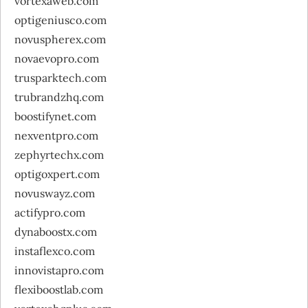
vortexaweb.com
optigeniusco.com
novuspherex.com
novaevopro.com
trusparktech.com
trubrandzhq.com
boostifynet.com
nexventpro.com
zephyrtechx.com
optigoxpert.com
novuswayz.com
actifypro.com
dynaboostx.com
instaflexco.com
innovistapro.com
flexiboostlab.com