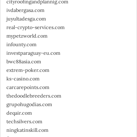
cityroofingandplannig.com
ivdabergasa.com
juyultadesga.com
real-crypto-services.com
mypetzworld.com
infounty.com
investparaguay-eu.com
bwc88asia.com
extrem-poker.com
ks-casino.com
carcarepoints.com
thedoodlebreeders.com
grupohugodias.com
deqair.com
techsilvers.com
ningkatinskill.com