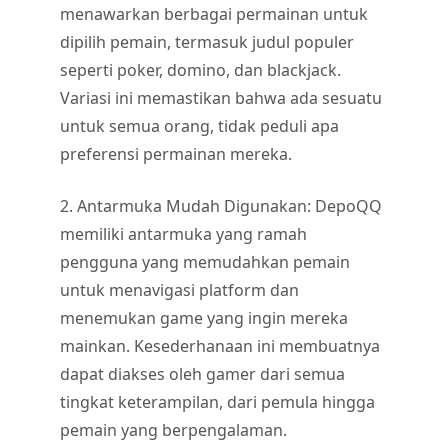
menawarkan berbagai permainan untuk
dipilih pemain, termasuk judul populer
seperti poker, domino, dan blackjack.
Variasi ini memastikan bahwa ada sesuatu
untuk semua orang, tidak peduli apa
preferensi permainan mereka.
2. Antarmuka Mudah Digunakan: DepoQQ
memiliki antarmuka yang ramah
pengguna yang memudahkan pemain
untuk menavigasi platform dan
menemukan game yang ingin mereka
mainkan. Kesederhanaan ini membuatnya
dapat diakses oleh gamer dari semua
tingkat keterampilan, dari pemula hingga
pemain yang berpengalaman.