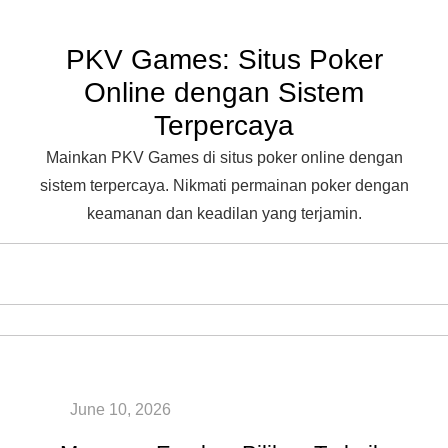
Skip
to
PKV Games: Situs Poker
content
Online dengan Sistem
Terpercaya
Mainkan PKV Games di situs poker online dengan
sistem terpercaya. Nikmati permainan poker dengan
keamanan dan keadilan yang terjamin.