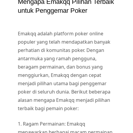
Mengapa Emakqq Pilihan Terbaik
untuk Penggemar Poker
Emakqq adalah platform poker online
populer yang telah mendapatkan banyak
perhatian di komunitas poker. Dengan
antarmuka yang ramah pengguna,
beragam permainan, dan bonus yang
menggiurkan, Emakqq dengan cepat
menjadi pilihan utama bagi penggemar
poker di seluruh dunia. Berikut beberapa
alasan mengapa Emakqq menjadi pilihan
terbaik bagi pemain poker:
1. Ragam Permainan: Emakqq
menawarkan berbagai macam permainan