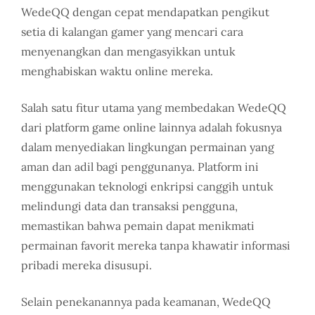
WedeQQ dengan cepat mendapatkan pengikut
setia di kalangan gamer yang mencari cara
menyenangkan dan mengasyikkan untuk
menghabiskan waktu online mereka.
Salah satu fitur utama yang membedakan WedeQQ
dari platform game online lainnya adalah fokusnya
dalam menyediakan lingkungan permainan yang
aman dan adil bagi penggunanya. Platform ini
menggunakan teknologi enkripsi canggih untuk
melindungi data dan transaksi pengguna,
memastikan bahwa pemain dapat menikmati
permainan favorit mereka tanpa khawatir informasi
pribadi mereka disusupi.
Selain penekanannya pada keamanan, WedeQQ