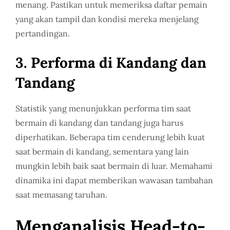
menang. Pastikan untuk memeriksa daftar pemain
yang akan tampil dan kondisi mereka menjelang
pertandingan.
3. Performa di Kandang dan
Tandang
Statistik yang menunjukkan performa tim saat
bermain di kandang dan tandang juga harus
diperhatikan. Beberapa tim cenderung lebih kuat
saat bermain di kandang, sementara yang lain
mungkin lebih baik saat bermain di luar. Memahami
dinamika ini dapat memberikan wawasan tambahan
saat memasang taruhan.
Menganalisis Head-to-