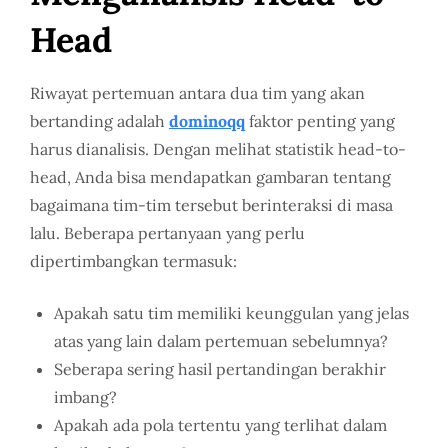
Head
Riwayat pertemuan antara dua tim yang akan
bertanding adalah
dominoqq
faktor penting yang
harus dianalisis. Dengan melihat statistik head-to-
head, Anda bisa mendapatkan gambaran tentang
bagaimana tim-tim tersebut berinteraksi di masa
lalu. Beberapa pertanyaan yang perlu
dipertimbangkan termasuk:
Apakah satu tim memiliki keunggulan yang jelas
atas yang lain dalam pertemuan sebelumnya?
Seberapa sering hasil pertandingan berakhir
imbang?
Apakah ada pola tertentu yang terlihat dalam