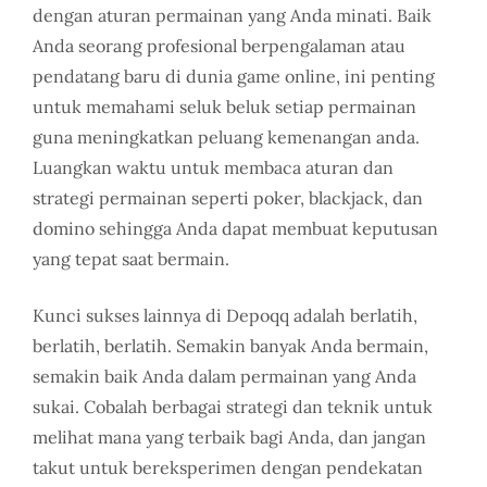
dengan aturan permainan yang Anda minati. Baik
Anda seorang profesional berpengalaman atau
pendatang baru di dunia game online, ini penting
untuk memahami seluk beluk setiap permainan
guna meningkatkan peluang kemenangan anda.
Luangkan waktu untuk membaca aturan dan
strategi permainan seperti poker, blackjack, dan
domino sehingga Anda dapat membuat keputusan
yang tepat saat bermain.
Kunci sukses lainnya di Depoqq adalah berlatih,
berlatih, berlatih. Semakin banyak Anda bermain,
semakin baik Anda dalam permainan yang Anda
sukai. Cobalah berbagai strategi dan teknik untuk
melihat mana yang terbaik bagi Anda, dan jangan
takut untuk bereksperimen dengan pendekatan