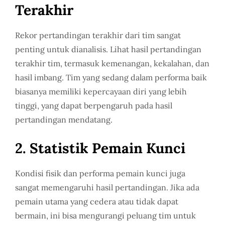
Terakhir
Rekor pertandingan terakhir dari tim sangat
penting untuk dianalisis. Lihat hasil pertandingan
terakhir tim, termasuk kemenangan, kekalahan, dan
hasil imbang. Tim yang sedang dalam performa baik
biasanya memiliki kepercayaan diri yang lebih
tinggi, yang dapat berpengaruh pada hasil
pertandingan mendatang.
2. Statistik Pemain Kunci
Kondisi fisik dan performa pemain kunci juga
sangat memengaruhi hasil pertandingan. Jika ada
pemain utama yang cedera atau tidak dapat
bermain, ini bisa mengurangi peluang tim untuk