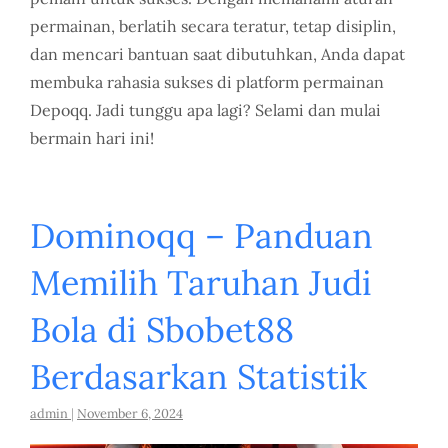
permainan, berlatih secara teratur, tetap disiplin,
dan mencari bantuan saat dibutuhkan, Anda dapat
membuka rahasia sukses di platform permainan
Depoqq. Jadi tunggu apa lagi? Selami dan mulai
bermain hari ini!
Dominoqq – Panduan
Memilih Taruhan Judi
Bola di Sbobet88
Berdasarkan Statistik
admin
|
November 6, 2024