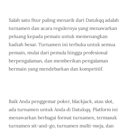
Salah satu fitur paling menarik dari Datukqq adalah
turnamen dan acara regulernya yang menawarkan
peluang kepada pemain untuk memenangkan
hadiah besar. Turnamen ini terbuka untuk semua
pemain, mulai dari pemula hingga profesional
berpengalaman, dan memberikan pengalaman
bermain yang mendebarkan dan kompetitif.
Baik Anda penggemar poker, blackjack, atau slot,
ada turnamen untuk Anda di Datukqq. Platform ini
menawarkan berbagai format turnamen, termasuk
turnamen sit-and-go, turnamen multi-meja, dan