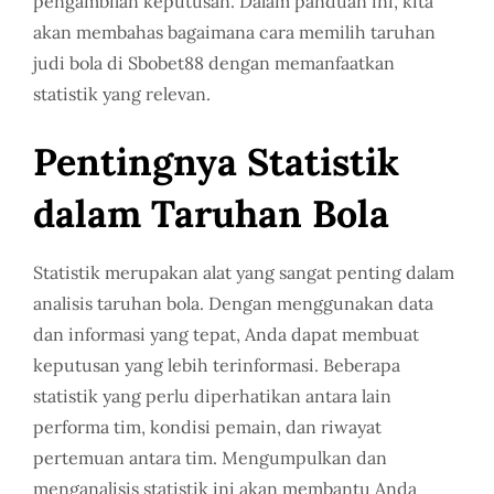
pengambilan keputusan. Dalam panduan ini, kita
akan membahas bagaimana cara memilih taruhan
judi bola di Sbobet88 dengan memanfaatkan
statistik yang relevan.
Pentingnya Statistik
dalam Taruhan Bola
Statistik merupakan alat yang sangat penting dalam
analisis taruhan bola. Dengan menggunakan data
dan informasi yang tepat, Anda dapat membuat
keputusan yang lebih terinformasi. Beberapa
statistik yang perlu diperhatikan antara lain
performa tim, kondisi pemain, dan riwayat
pertemuan antara tim. Mengumpulkan dan
menganalisis statistik ini akan membantu Anda