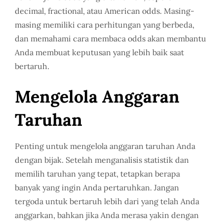
decimal, fractional, atau American odds. Masing-
masing memiliki cara perhitungan yang berbeda,
dan memahami cara membaca odds akan membantu
Anda membuat keputusan yang lebih baik saat
bertaruh.
Mengelola Anggaran
Taruhan
Penting untuk mengelola anggaran taruhan Anda
dengan bijak. Setelah menganalisis statistik dan
memilih taruhan yang tepat, tetapkan berapa
banyak yang ingin Anda pertaruhkan. Jangan
tergoda untuk bertaruh lebih dari yang telah Anda
anggarkan, bahkan jika Anda merasa yakin dengan