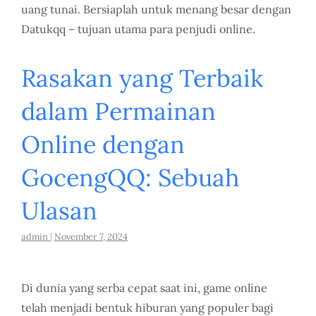
uang tunai. Bersiaplah untuk menang besar dengan
Datukqq – tujuan utama para penjudi online.
Rasakan yang Terbaik
dalam Permainan
Online dengan
GocengQQ: Sebuah
Ulasan
admin
|
November 7, 2024
Di dunia yang serba cepat saat ini, game online
telah menjadi bentuk hiburan yang populer bagi