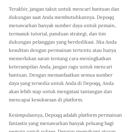
Terakhir, jangan takut untuk mencari bantuan dan
dukungan saat Anda membutuhkannya. Depoqq
menawarkan banyak sumber daya untuk pemain,
termasuk tutorial, panduan strategi, dan tim
dukungan pelanggan yang berdedikasi. Jika Anda
kesulitan dengan permainan tertentu atau hanya
memerlukan saran tentang cara meningkatkan
keterampilan Anda, jangan ragu untuk mencari
bantuan. Dengan memanfaatkan semua sumber
daya yang tersedia untuk Anda di Depoqq, Anda
akan lebih siap untuk mengatasi tantangan dan
mencapai kesuksesan di platform.
Kesimpulannya, Depoqq adalah platform permainan
fantastis yang menawarkan banyak peluang bagi
pemain untuk sukses. Dengan memahami aturan