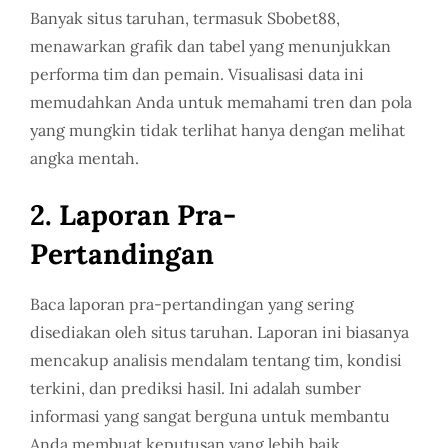
Banyak situs taruhan, termasuk Sbobet88,
menawarkan grafik dan tabel yang menunjukkan
performa tim dan pemain. Visualisasi data ini
memudahkan Anda untuk memahami tren dan pola
yang mungkin tidak terlihat hanya dengan melihat
angka mentah.
2. Laporan Pra-
Pertandingan
Baca laporan pra-pertandingan yang sering
disediakan oleh situs taruhan. Laporan ini biasanya
mencakup analisis mendalam tentang tim, kondisi
terkini, dan prediksi hasil. Ini adalah sumber
informasi yang sangat berguna untuk membantu
Anda membuat keputusan yang lebih baik.