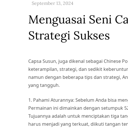
Menguasai Seni Ca
Strategi Sukses
Capsa Susun, juga dikenal sebagai Chinese 
keterampilan, strategi, dan sedikit keberu
namun dengan beberapa tips dan strategi, A
yang tangguh.
1. Pahami Aturannya: Sebelum Anda bisa men
Permainan ini dimainkan dengan setumpuk 52 
Tujuannya adalah untuk menciptakan tiga tan
harus menjadi yang terkuat, diikuti tangan t