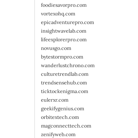
foodiesavorpro.com
vortexohq.com
epicadventurepro.com
insightwavelab.com
lifeexplorerpro.com
novusgo.com
bytestormpro.com
wanderlustchrono.com
culturetrendlab.com
trendsensehub.com
ticktockenigma.com
eulerxr.com
geekifygenius.com
orbitextech.com
magconnecttech.com
zenifyweb.com