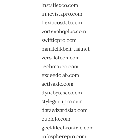
instaflexco.com
innovistapro.com
flexiboostlab.com
vortexohqplus.com
swiftiopro.com
hamilelikbelirtisi.net
versalotech.com
techmaxco.com
exceedolab.com
activaxio.com
dynabytesco.com
stylegurupro.com
datawizardslab.com
cubiqio.com
geeklifechronicle.com
infospherepro.com