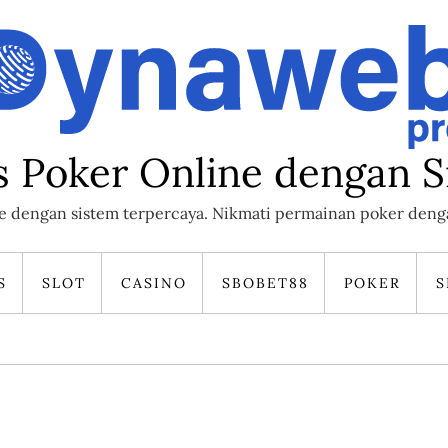
s Poker Online dengan S
e dengan sistem terpercaya. Nikmati permainan poker deng
S
SLOT
CASINO
SBOBET88
POKER
S