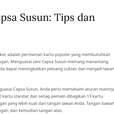
psa Susun: Tips dan
Poker, adalah permainan kartu populer yang membutuhkan
ntungan. Menguasai seni Capsa Susun memang menantang,
nda dapat meningkatkan peluang sukses dan menjadi lawa
guasai Capsa Susun, Anda perlu memahami aturan mainny
kartu standar, dan setiap pemain dibagikan 13 kartu.
gan yang lebih kuat dari tangan lawan Anda. Tangan bawa
engah, dan kemudian tangan atas.