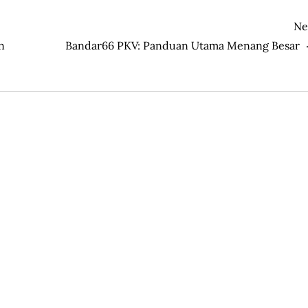
Ne
n
Bandar66 PKV: Panduan Utama Menang Besar