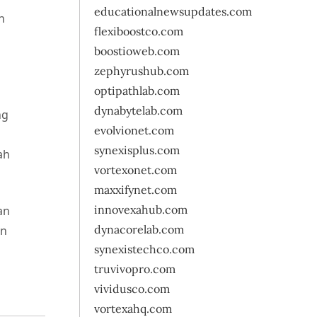
educationalnewsupdates.com
n
flexiboostco.com
boostioweb.com
zephyrushub.com
optipathlab.com
dynabytelab.com
ng
evolvionet.com
synexisplus.com
ah
vortexonet.com
maxxifynet.com
innovexahub.com
an
dynacorelab.com
an
synexistechco.com
truvivopro.com
vividusco.com
vortexahq.com