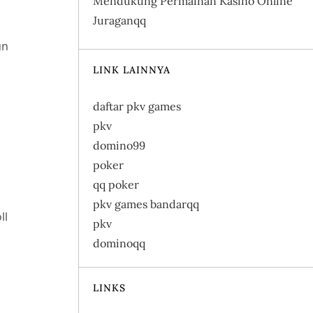
Mendukung Permainan Kasino Online
Juraganqq
un
LINK LAINNYA
daftar pkv games
pkv
domino99
poker
qq poker
pkv games bandarqq
ll
pkv
dominoqq
LINKS