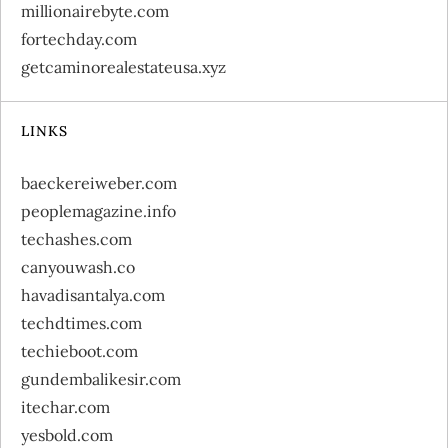
millionairebyte.com
fortechday.com
getcaminorealestateusa.xyz
LINKS
baeckereiweber.com
peoplemagazine.info
techashes.com
canyouwash.co
havadisantalya.com
techdtimes.com
techieboot.com
gundembalikesir.com
itechar.com
yesbold.com