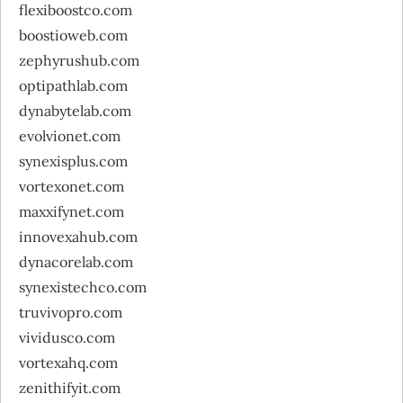
flexiboostco.com
boostioweb.com
zephyrushub.com
optipathlab.com
dynabytelab.com
evolvionet.com
synexisplus.com
vortexonet.com
maxxifynet.com
innovexahub.com
dynacorelab.com
synexistechco.com
truvivopro.com
vividusco.com
vortexahq.com
zenithifyit.com