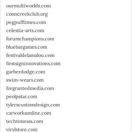
ourmultiworlds.com
cooncreekclub.org
pegpufftimes.com
celestia-arts.com
forumchampions.com
bluebargames.com
festivaldelamalou.com
firstsigninnovations.com
garberdodge.com
swim-wears.com
forgrantedmedia.com
peolpstar.com
tylerscustomdesign.com
carworksonline.com
techtimesss.com
virylstore.com