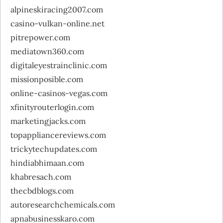
alpineskiracing2007.com
casino-vulkan-online.net
pitrepower.com
mediatown360.com
digitaleyestrainclinic.com
missionposible.com
online-casinos-vegas.com
xfinityrouterlogin.com
marketingjacks.com
topappliancereviews.com
trickytechupdates.com
hindiabhimaan.com
khabresach.com
thecbdblogs.com
autoresearchchemicals.com
apnabusinesskaro.com