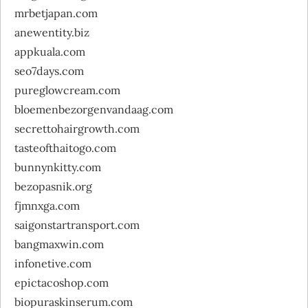
mrbetjapan.com
anewentity.biz
appkuala.com
seo7days.com
pureglowcream.com
bloemenbezorgenvandaag.com
secrettohairgrowth.com
tasteofthaitogo.com
bunnynkitty.com
bezopasnik.org
fjmnxga.com
saigonstartransport.com
bangmaxwin.com
infonetive.com
epictacoshop.com
biopuraskinserum.com