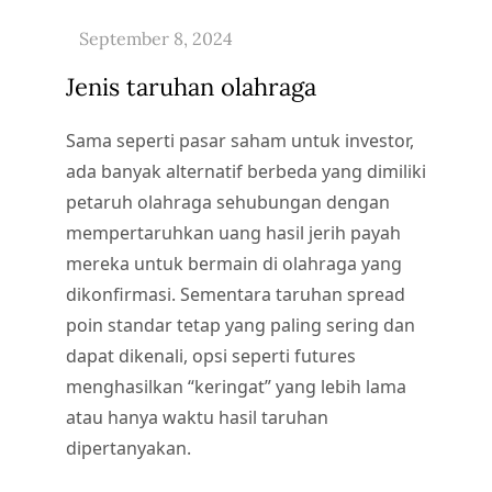
Jenis taruhan olahraga
Sama seperti pasar saham untuk investor,
ada banyak alternatif berbeda yang dimiliki
petaruh olahraga sehubungan dengan
mempertaruhkan uang hasil jerih payah
mereka untuk bermain di olahraga yang
dikonfirmasi. Sementara taruhan spread
poin standar tetap yang paling sering dan
dapat dikenali, opsi seperti futures
menghasilkan “keringat” yang lebih lama
atau hanya waktu hasil taruhan
dipertanyakan.