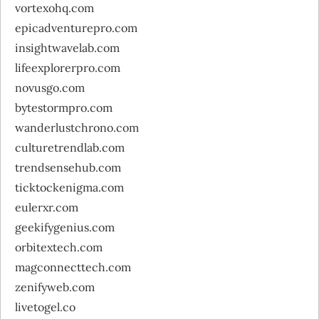
vortexohq.com
epicadventurepro.com
insightwavelab.com
lifeexplorerpro.com
novusgo.com
bytestormpro.com
wanderlustchrono.com
culturetrendlab.com
trendsensehub.com
ticktockenigma.com
eulerxr.com
geekifygenius.com
orbitextech.com
magconnecttech.com
zenifyweb.com
livetogel.co