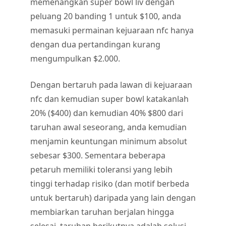
memenangkan super bowl liv dengan
peluang 20 banding 1 untuk $100, anda
memasuki permainan kejuaraan nfc hanya
dengan dua pertandingan kurang
mengumpulkan $2.000.
Dengan bertaruh pada lawan di kejuaraan
nfc dan kemudian super bowl katakanlah
20% ($400) dan kemudian 40% $800 dari
taruhan awal seseorang, anda kemudian
menjamin keuntungan minimum absolut
sebesar $300. Sementara beberapa
petaruh memiliki toleransi yang lebih
tinggi terhadap risiko (dan motif berbeda
untuk bertaruh) daripada yang lain dengan
membiarkan taruhan berjalan hingga
selesai, taruhan berikutnya adalah solusi