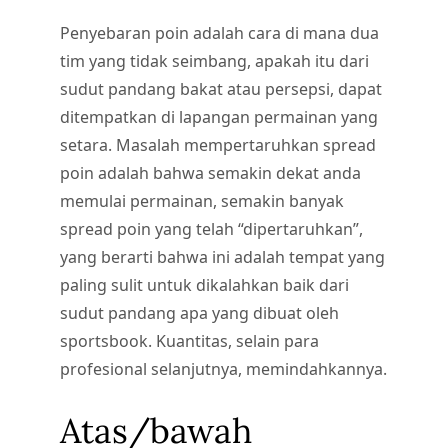
Penyebaran poin adalah cara di mana dua
tim yang tidak seimbang, apakah itu dari
sudut pandang bakat atau persepsi, dapat
ditempatkan di lapangan permainan yang
setara. Masalah mempertaruhkan spread
poin adalah bahwa semakin dekat anda
memulai permainan, semakin banyak
spread poin yang telah “dipertaruhkan”,
yang berarti bahwa ini adalah tempat yang
paling sulit untuk dikalahkan baik dari
sudut pandang apa yang dibuat oleh
sportsbook. Kuantitas, selain para
profesional selanjutnya, memindahkannya.
Atas/bawah