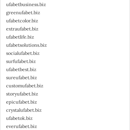
ufabetbusiness.biz
greenufabet.biz
ufabetcolor.biz
extraufabet.biz
ufabetlife.biz
ufabetsolutions.biz
socialufabet.biz
surfufabet.biz
ufabetbest.biz
sureufabet.biz
customufabet.biz
storyufabet.biz
epicufabet.biz
crystalufabet.biz
ufabetok.biz
everufabet.biz