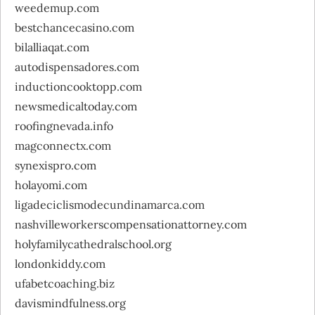
weedemup.com
bestchancecasino.com
bilalliaqat.com
autodispensadores.com
inductioncooktopp.com
newsmedicaltoday.com
roofingnevada.info
magconnectx.com
synexispro.com
holayomi.com
ligadeciclismodecundinamarca.com
nashvilleworkerscompensationattorney.com
holyfamilycathedralschool.org
londonkiddy.com
ufabetcoaching.biz
davismindfulness.org