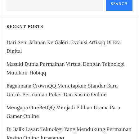
SEARCH
a
v
RECENT POSTS
i
Dari Seni Jalanan Ke Galeri: Evolusi Artisqq Di Era
Digital
g
Masuki Dunia Permainan Virtual Dengan Teknologi
a
Mutakhir Hobiqq
t
Bagaimana CrownQQ Menetapkan Standar Baru
Untuk Permainan Poker Dan Kasino Online
i
Mengapa OneBetQQ Menjadi Pilihan Utama Para
o
Gamer Online
n
Di Balik Layar: Teknologi Yang Mendukung Permainan
Kasino Online Juraganqq