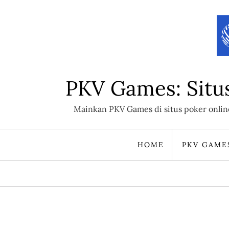
Skip
to
content
PKV Games: Situ
Mainkan PKV Games di situs poker onlin
HOME
PKV GAME