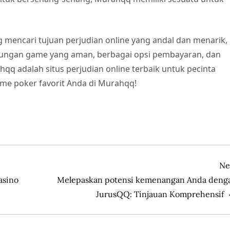
 mencari tujuan perjudian online yang andal dan menarik,
ngkungan game yang aman, berbagai opsi pembayaran, dan
q adalah situs perjudian online terbaik untuk pecinta
game poker favorit Anda di Murahqq!
Ne
asino
Melepaskan potensi kemenangan Anda deng
JurusQQ: Tinjauan Komprehensif