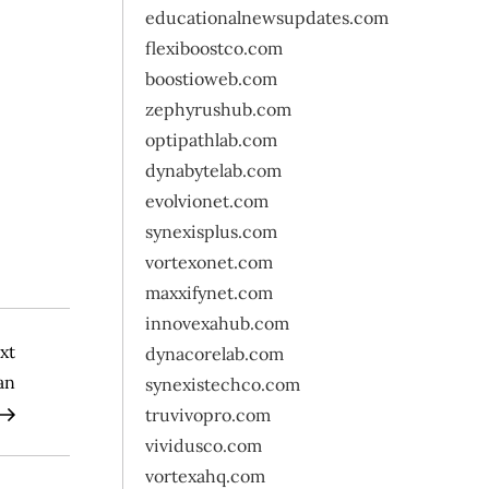
educationalnewsupdates.com
flexiboostco.com
boostioweb.com
zephyrushub.com
optipathlab.com
dynabytelab.com
evolvionet.com
synexisplus.com
vortexonet.com
maxxifynet.com
innovexahub.com
Next
xt
dynacorelab.com
Post
an
synexistechco.com
truvivopro.com
vividusco.com
vortexahq.com