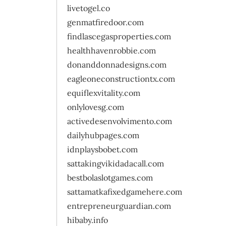
livetogel.co
genmatfiredoor.com
findlascegasproperties.com
healthhavenrobbie.com
donanddonnadesigns.com
eagleoneconstructiontx.com
equiflexvitality.com
onlylovesg.com
activedesenvolvimento.com
dailyhubpages.com
idnplaysbobet.com
sattakingvikidadacall.com
bestbolaslotgames.com
sattamatkafixedgamehere.com
entrepreneurguardian.com
hibaby.info