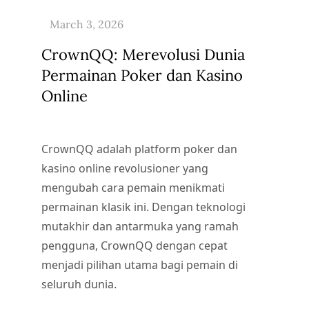
CrownQQ: Merevolusi Dunia
Permainan Poker dan Kasino
Online
CrownQQ adalah platform poker dan
kasino online revolusioner yang
mengubah cara pemain menikmati
permainan klasik ini. Dengan teknologi
mutakhir dan antarmuka yang ramah
pengguna, CrownQQ dengan cepat
menjadi pilihan utama bagi pemain di
seluruh dunia.