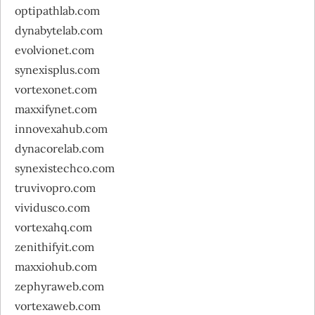
optipathlab.com
dynabytelab.com
evolvionet.com
synexisplus.com
vortexonet.com
maxxifynet.com
innovexahub.com
dynacorelab.com
synexistechco.com
truvivopro.com
vividusco.com
vortexahq.com
zenithifyit.com
maxxiohub.com
zephyraweb.com
vortexaweb.com