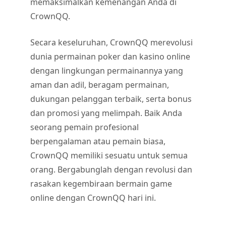
memaksimalkan kemenangan Anda di
CrownQQ.
Secara keseluruhan, CrownQQ merevolusi
dunia permainan poker dan kasino online
dengan lingkungan permainannya yang
aman dan adil, beragam permainan,
dukungan pelanggan terbaik, serta bonus
dan promosi yang melimpah. Baik Anda
seorang pemain profesional
berpengalaman atau pemain biasa,
CrownQQ memiliki sesuatu untuk semua
orang. Bergabunglah dengan revolusi dan
rasakan kegembiraan bermain game
online dengan CrownQQ hari ini.