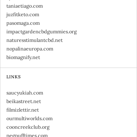
taniaetiago.com
juzfitketo.com
pasomaga.com
impactgardencbdgummies.org
naturesstimulantcbd.net
nopalinaeuropa.com
biomagnify.net
LINKS
saucyukiah.com
beikastreet.net
filmizlettir.net
ourmultiworlds.com
cooncreekclub.org
pegpufftimes.com