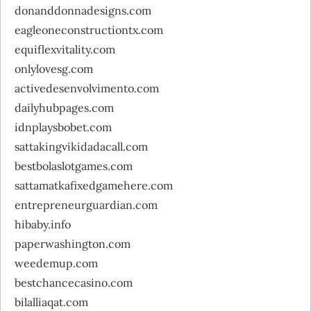
donanddonnadesigns.com
eagleoneconstructiontx.com
equiflexvitality.com
onlylovesg.com
activedesenvolvimento.com
dailyhubpages.com
idnplaysbobet.com
sattakingvikidadacall.com
bestbolaslotgames.com
sattamatkafixedgamehere.com
entrepreneurguardian.com
hibaby.info
paperwashington.com
weedemup.com
bestchancecasino.com
bilalliaqat.com