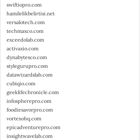
swiftiopro.com
hamilelikbelirtisi.net
versalotech.com
techmaxco.com
exceedolab.com
activaxio.com
dynabytesco.com
stylegurupro.com
datawizardslab.com
cubiqio.com
geeklifechronicle.com
infospherepro.com
foodiesavorpro.com
vortexohq.com
epicadventurepro.com
insightwavelab.com