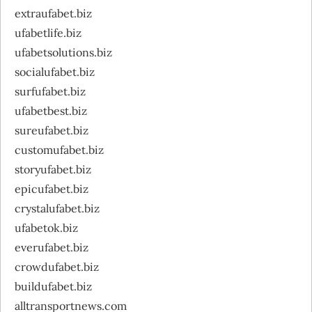
extraufabet.biz
ufabetlife.biz
ufabetsolutions.biz
socialufabet.biz
surfufabet.biz
ufabetbest.biz
sureufabet.biz
customufabet.biz
storyufabet.biz
epicufabet.biz
crystalufabet.biz
ufabetok.biz
everufabet.biz
crowdufabet.biz
buildufabet.biz
alltransportnews.com