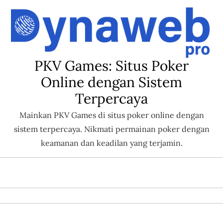
Skip
to
content
PKV Games: Situs Poker
Online dengan Sistem
Terpercaya
Mainkan PKV Games di situs poker online dengan
sistem terpercaya. Nikmati permainan poker dengan
keamanan dan keadilan yang terjamin.