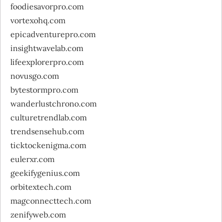
foodiesavorpro.com
vortexohq.com
epicadventurepro.com
insightwavelab.com
lifeexplorerpro.com
novusgo.com
bytestormpro.com
wanderlustchrono.com
culturetrendlab.com
trendsensehub.com
ticktockenigma.com
eulerxr.com
geekifygenius.com
orbitextech.com
magconnecttech.com
zenifyweb.com