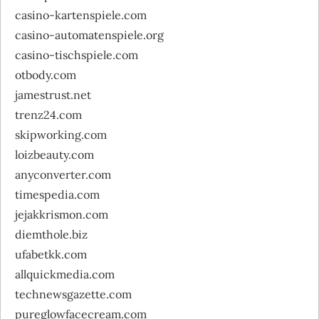
casino-kartenspiele.com
casino-automatenspiele.org
casino-tischspiele.com
otbody.com
jamestrust.net
trenz24.com
skipworking.com
loizbeauty.com
anyconverter.com
timespedia.com
jejakkrismon.com
diemthole.biz
ufabetkk.com
allquickmedia.com
technewsgazette.com
pureglowfacecream.com