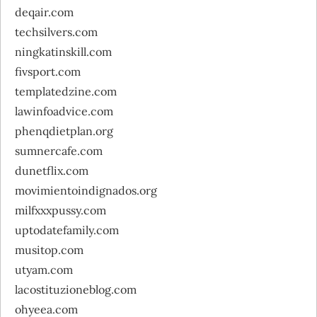
deqair.com
techsilvers.com
ningkatinskill.com
fivsport.com
templatedzine.com
lawinfoadvice.com
phenqdietplan.org
sumnercafe.com
dunetflix.com
movimientoindignados.org
milfxxxpussy.com
uptodatefamily.com
musitop.com
utyam.com
lacostituzioneblog.com
ohyeea.com