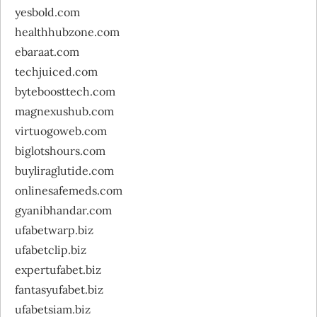
yesbold.com
healthhubzone.com
ebaraat.com
techjuiced.com
byteboosttech.com
magnexushub.com
virtuogoweb.com
biglotshours.com
buyliraglutide.com
onlinesafemeds.com
gyanibhandar.com
ufabetwarp.biz
ufabetclip.biz
expertufabet.biz
fantasyufabet.biz
ufabetsiam.biz