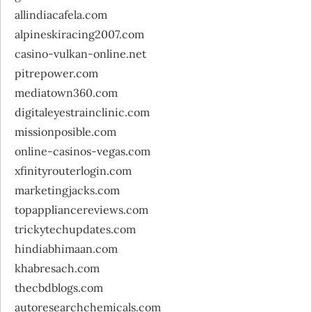
allindiacafela.com
alpineskiracing2007.com
casino-vulkan-online.net
pitrepower.com
mediatown360.com
digitaleyestrainclinic.com
missionposible.com
online-casinos-vegas.com
xfinityrouterlogin.com
marketingjacks.com
topappliancereviews.com
trickytechupdates.com
hindiabhimaan.com
khabresach.com
thecbdblogs.com
autoresearchchemicals.com