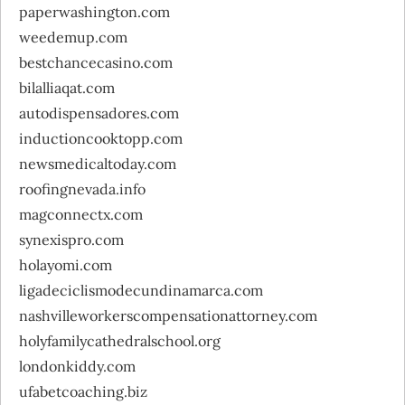
paperwashington.com
weedemup.com
bestchancecasino.com
bilalliaqat.com
autodispensadores.com
inductioncooktopp.com
newsmedicaltoday.com
roofingnevada.info
magconnectx.com
synexispro.com
holayomi.com
ligadeciclismodecundinamarca.com
nashvilleworkerscompensationattorney.com
holyfamilycathedralschool.org
londonkiddy.com
ufabetcoaching.biz