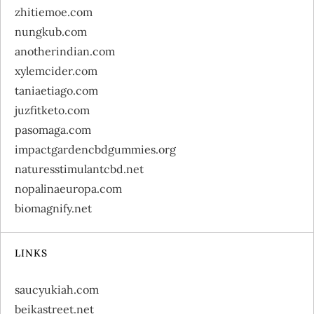
zhitiemoe.com
nungkub.com
anotherindian.com
xylemcider.com
taniaetiago.com
juzfitketo.com
pasomaga.com
impactgardencbdgummies.org
naturesstimulantcbd.net
nopalinaeuropa.com
biomagnify.net
LINKS
saucyukiah.com
beikastreet.net