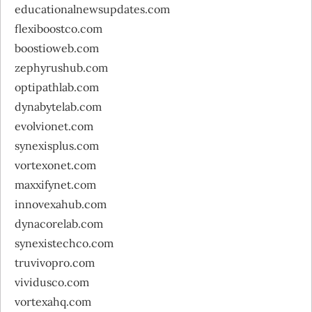
educationalnewsupdates.com
flexiboostco.com
boostioweb.com
zephyrushub.com
optipathlab.com
dynabytelab.com
evolvionet.com
synexisplus.com
vortexonet.com
maxxifynet.com
innovexahub.com
dynacorelab.com
synexistechco.com
truvivopro.com
vividusco.com
vortexahq.com