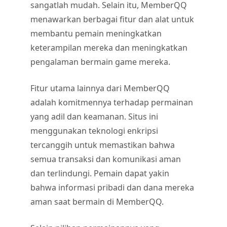
sangatlah mudah. Selain itu, MemberQQ
menawarkan berbagai fitur dan alat untuk
membantu pemain meningkatkan
keterampilan mereka dan meningkatkan
pengalaman bermain game mereka.
Fitur utama lainnya dari MemberQQ
adalah komitmennya terhadap permainan
yang adil dan keamanan. Situs ini
menggunakan teknologi enkripsi
tercanggih untuk memastikan bahwa
semua transaksi dan komunikasi aman
dan terlindungi. Pemain dapat yakin
bahwa informasi pribadi dan dana mereka
aman saat bermain di MemberQQ.