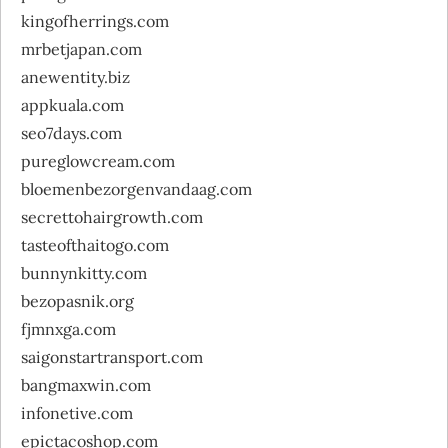
kingofherrings.com
mrbetjapan.com
anewentity.biz
appkuala.com
seo7days.com
pureglowcream.com
bloemenbezorgenvandaag.com
secrettohairgrowth.com
tasteofthaitogo.com
bunnynkitty.com
bezopasnik.org
fjmnxga.com
saigonstartransport.com
bangmaxwin.com
infonetive.com
epictacoshop.com