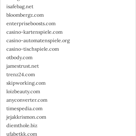
isafebag.net
bloombergz.com
enterpriseboosts.com
casino-kartenspiele.com
casino-automatenspiele.org
casino-tischspiele.com
otbody.com
jamestrust.net
trenz24.com
skipworking.com
loizbeauty.com
anyconverter.com
timespedia.com
jejakkrismon.com
diemthole.biz
ufabetkk.com