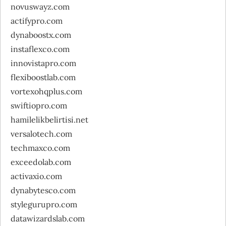
novuswayz.com
actifypro.com
dynaboostx.com
instaflexco.com
innovistapro.com
flexiboostlab.com
vortexohqplus.com
swiftiopro.com
hamilelikbelirtisi.net
versalotech.com
techmaxco.com
exceedolab.com
activaxio.com
dynabytesco.com
stylegurupro.com
datawizardslab.com