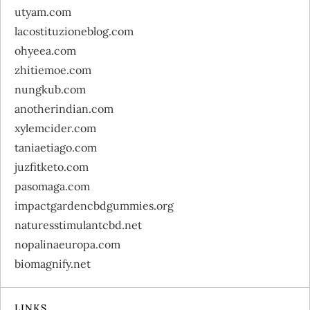
utyam.com
lacostituzioneblog.com
ohyeea.com
zhitiemoe.com
nungkub.com
anotherindian.com
xylemcider.com
taniaetiago.com
juzfitketo.com
pasomaga.com
impactgardencbdgummies.org
naturesstimulantcbd.net
nopalinaeuropa.com
biomagnify.net
LINKS