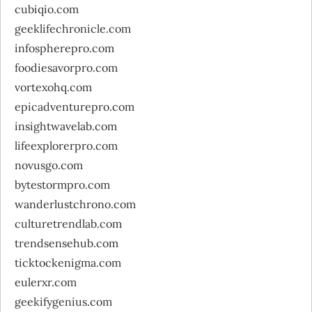
cubiqio.com
geeklifechronicle.com
infospherepro.com
foodiesavorpro.com
vortexohq.com
epicadventurepro.com
insightwavelab.com
lifeexplorerpro.com
novusgo.com
bytestormpro.com
wanderlustchrono.com
culturetrendlab.com
trendsensehub.com
ticktockenigma.com
eulerxr.com
geekifygenius.com