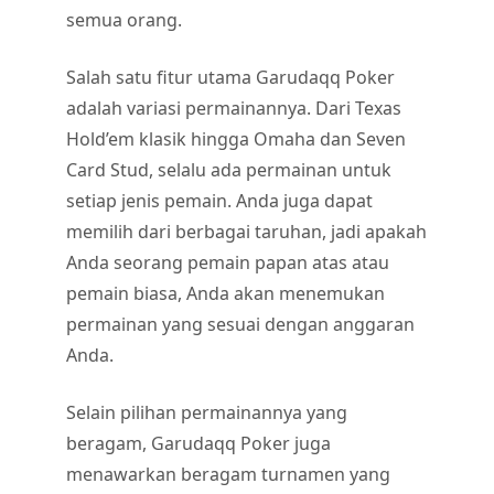
semua orang.
Salah satu fitur utama Garudaqq Poker
adalah variasi permainannya. Dari Texas
Hold’em klasik hingga Omaha dan Seven
Card Stud, selalu ada permainan untuk
setiap jenis pemain. Anda juga dapat
memilih dari berbagai taruhan, jadi apakah
Anda seorang pemain papan atas atau
pemain biasa, Anda akan menemukan
permainan yang sesuai dengan anggaran
Anda.
Selain pilihan permainannya yang
beragam, Garudaqq Poker juga
menawarkan beragam turnamen yang