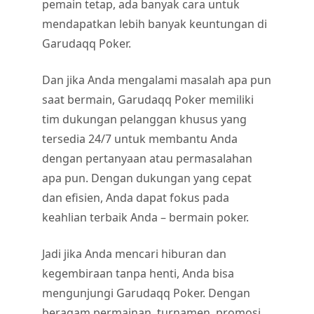
pemain tetap, ada banyak cara untuk
mendapatkan lebih banyak keuntungan di
Garudaqq Poker.
Dan jika Anda mengalami masalah apa pun
saat bermain, Garudaqq Poker memiliki
tim dukungan pelanggan khusus yang
tersedia 24/7 untuk membantu Anda
dengan pertanyaan atau permasalahan
apa pun. Dengan dukungan yang cepat
dan efisien, Anda dapat fokus pada
keahlian terbaik Anda – bermain poker.
Jadi jika Anda mencari hiburan dan
kegembiraan tanpa henti, Anda bisa
mengunjungi Garudaqq Poker. Dengan
beragam permainan, turnamen, promosi,