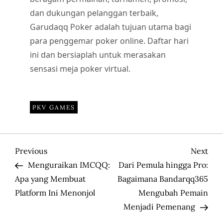
dan dukungan pelanggan terbaik,
Garudaqq Poker adalah tujuan utama bagi
para penggemar poker online. Daftar hari
ini dan bersiaplah untuk merasakan
sensasi meja poker virtual.
PKV GAMES
P
Previous
Nex
Previous
Next
Post
Pos
Menguraikan IMCQQ:
Dari Pemula hingga Pro:
o
Apa yang Membuat
Bagaimana Bandarqq365
Platform Ini Menonjol
Mengubah Pemain
s
Menjadi Pemenang