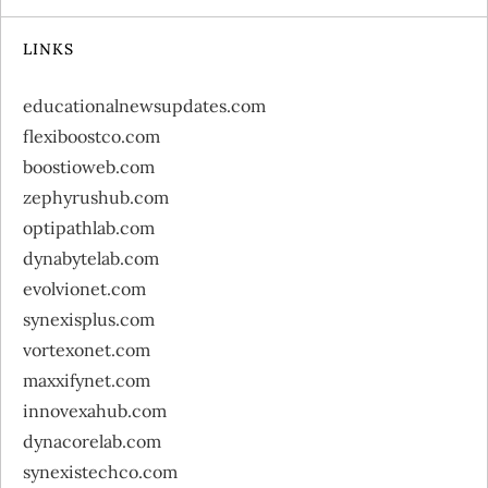
LINKS
educationalnewsupdates.com
flexiboostco.com
boostioweb.com
zephyrushub.com
optipathlab.com
dynabytelab.com
evolvionet.com
synexisplus.com
vortexonet.com
maxxifynet.com
innovexahub.com
dynacorelab.com
synexistechco.com