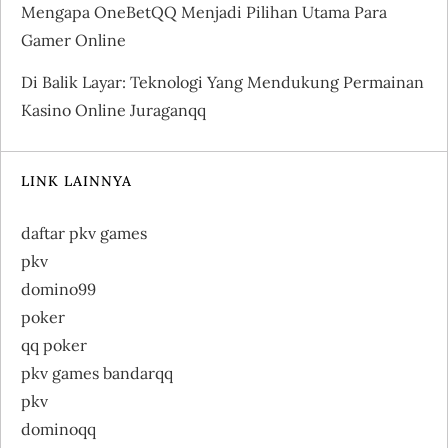
Mengapa OneBetQQ Menjadi Pilihan Utama Para
n
Gamer Online
Di Balik Layar: Teknologi Yang Mendukung Permainan
Kasino Online Juraganqq
LINK LAINNYA
daftar pkv games
pkv
domino99
poker
qq poker
pkv games bandarqq
pkv
dominoqq