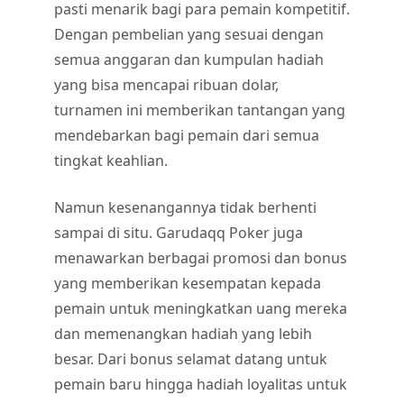
pasti menarik bagi para pemain kompetitif.
Dengan pembelian yang sesuai dengan
semua anggaran dan kumpulan hadiah
yang bisa mencapai ribuan dolar,
turnamen ini memberikan tantangan yang
mendebarkan bagi pemain dari semua
tingkat keahlian.
Namun kesenangannya tidak berhenti
sampai di situ. Garudaqq Poker juga
menawarkan berbagai promosi dan bonus
yang memberikan kesempatan kepada
pemain untuk meningkatkan uang mereka
dan memenangkan hadiah yang lebih
besar. Dari bonus selamat datang untuk
pemain baru hingga hadiah loyalitas untuk