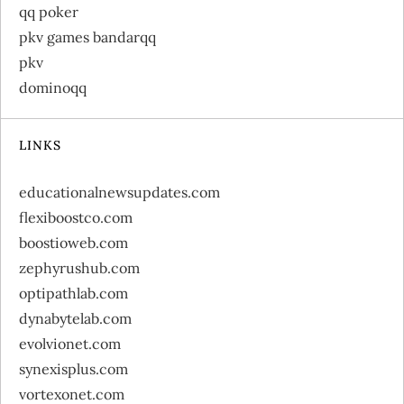
qq poker
pkv games bandarqq
pkv
dominoqq
LINKS
educationalnewsupdates.com
flexiboostco.com
boostioweb.com
zephyrushub.com
optipathlab.com
dynabytelab.com
evolvionet.com
synexisplus.com
vortexonet.com