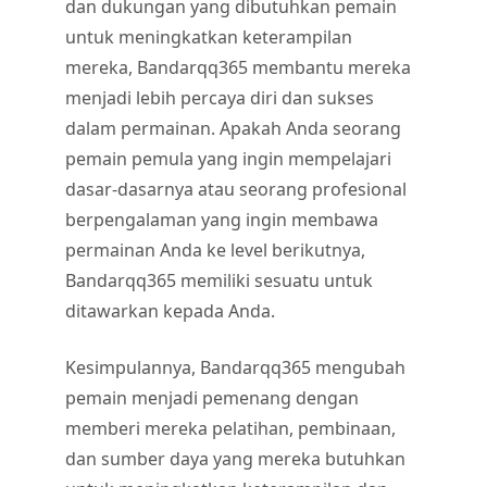
dan dukungan yang dibutuhkan pemain
untuk meningkatkan keterampilan
mereka, Bandarqq365 membantu mereka
menjadi lebih percaya diri dan sukses
dalam permainan. Apakah Anda seorang
pemain pemula yang ingin mempelajari
dasar-dasarnya atau seorang profesional
berpengalaman yang ingin membawa
permainan Anda ke level berikutnya,
Bandarqq365 memiliki sesuatu untuk
ditawarkan kepada Anda.
Kesimpulannya, Bandarqq365 mengubah
pemain menjadi pemenang dengan
memberi mereka pelatihan, pembinaan,
dan sumber daya yang mereka butuhkan