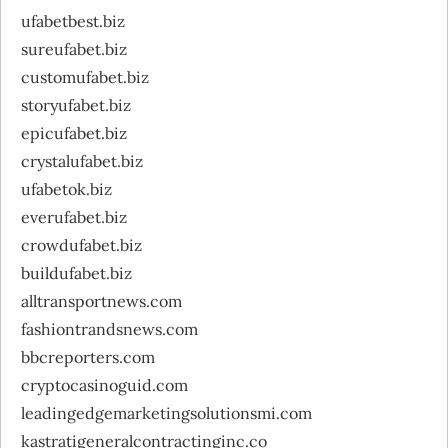
ufabetbest.biz
sureufabet.biz
customufabet.biz
storyufabet.biz
epicufabet.biz
crystalufabet.biz
ufabetok.biz
everufabet.biz
crowdufabet.biz
buildufabet.biz
alltransportnews.com
fashiontrandsnews.com
bbcreporters.com
cryptocasinoguid.com
leadingedgemarketingsolutionsmi.com
kastratigeneralcontractinginc.co