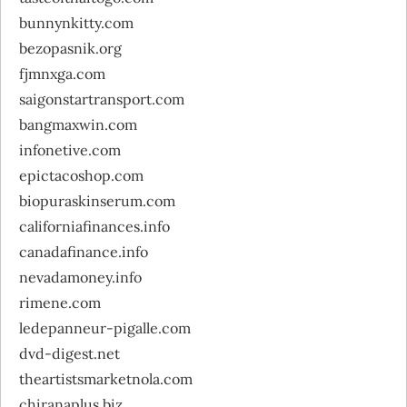
bunnynkitty.com
bezopasnik.org
fjmnxga.com
saigonstartransport.com
bangmaxwin.com
infonetive.com
epictacoshop.com
biopuraskinserum.com
californiafinances.info
canadafinance.info
nevadamoney.info
rimene.com
ledepanneur-pigalle.com
dvd-digest.net
theartistsmarketnola.com
chiranaplus.biz