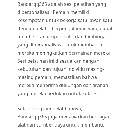
Bandarqq365 adalah sesi pelatihan yang
dipersonalisasi. Pemain memiliki
kesempatan untuk bekerja satu lawan satu
dengan pelatih berpengalaman yang dapat
memberikan umpan balik dan bimbingan
yang dipersonalisasi untuk membantu
mereka meningkatkan permainan mereka.
Sesi pelatihan ini disesuaikan dengan
kebutuhan dan tujuan individu masing-
masing pemain, memastikan bahwa
mereka menerima dukungan dan arahan
yang mereka perlukan untuk sukses.
Selain program pelatihannya,
Bandarqq365 juga menawarkan berbagai
alat dan sumber daya untuk membantu