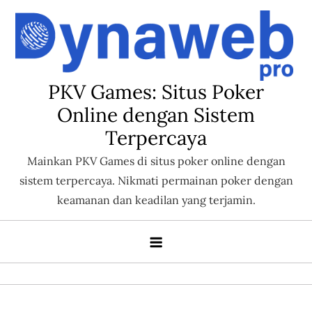
Skip
to
content
PKV Games: Situs Poker
Online dengan Sistem
Terpercaya
Mainkan PKV Games di situs poker online dengan
sistem terpercaya. Nikmati permainan poker dengan
keamanan dan keadilan yang terjamin.