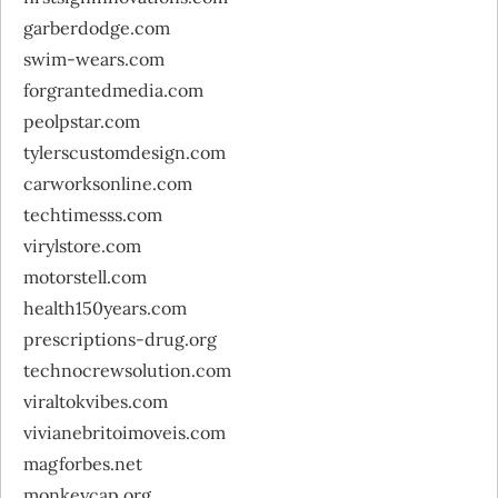
garberdodge.com
swim-wears.com
forgrantedmedia.com
peolpstar.com
tylerscustomdesign.com
carworksonline.com
techtimesss.com
virylstore.com
motorstell.com
health150years.com
prescriptions-drug.org
technocrewsolution.com
viraltokvibes.com
vivianebritoimoveis.com
magforbes.net
monkeycap.org