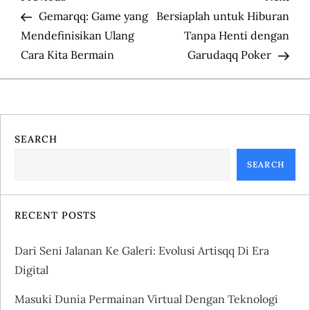
P
Post
Pos
Gemarqq: Game yang
Bersiaplah untuk Hiburan
o
Mendefinisikan Ulang
Tanpa Henti dengan
Cara Kita Bermain
Garudaqq Poker
s
t
n
SEARCH
a
SEARCH
v
RECENT POSTS
i
Dari Seni Jalanan Ke Galeri: Evolusi Artisqq Di Era
g
Digital
a
Masuki Dunia Permainan Virtual Dengan Teknologi