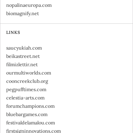
nopalinaeuropa.com
biomagnify.net
LINKS
saucyukiah.com
beikastreet.net
filmizlettir.net
ourmultiworlds.com
cooncreekclub.org
pegpufftimes.com
celestia-arts.com
forumchampions.com
bluebargames.com
festivaldelamalou.com
firstsigninnovations.com