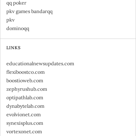
qq poker
pkv games bandarqq
pkv
dominoqq
LINKS
educationalnewsupdates.com
flexiboostco.com
boostioweb.com
zephyrushub.com
optipathlab.com
dynabytelab.com
evolvionet.com
synexisplus.com
vortexonet.com