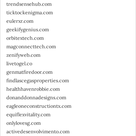
trendsensehub.com
ticktockenigma.com
eulerxr.com
geekifygenius.com
orbitextech.com
magconnecttech.com
zenifyweb.com
livetogel.co
genmatfiredoor.com
findlascegasproperties.com
healthhavenrobbie.com
donanddonnadesigns.com
eagleoneconstructiontx.com
equiflexvitality.com
onlylovesg.com
activedesenvolvimento.com