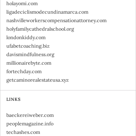
holayomi.com
ligadeciclismodecundinamarca.com
nashvilleworkerscompensationattorney.com
holyfamilycathedralschool.org
londonkiddy.com
ufabetcoaching.biz
davismindfulness.org
millionairebyte.com
fortechday.com
getcaminorealestateusa.xyz
LINKS
baeckereiweber.com
peoplemagazine.info
techashes.com