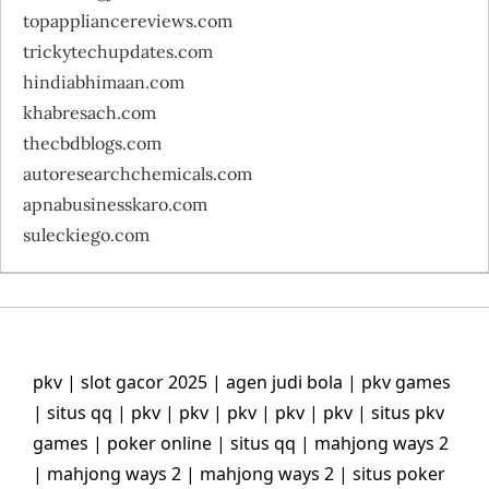
topappliancereviews.com
trickytechupdates.com
hindiabhimaan.com
khabresach.com
thecbdblogs.com
autoresearchchemicals.com
apnabusinesskaro.com
suleckiego.com
pkv
|
slot gacor 2025
|
agen judi bola
|
pkv games
|
situs qq
|
pkv
|
pkv
|
pkv
|
pkv
|
pkv
|
situs pkv
games
|
poker online
|
situs qq
|
mahjong ways 2
|
mahjong ways 2
|
mahjong ways 2
|
situs poker