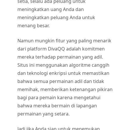
setia, selalu ada peluang untuk
meningkatkan uang Anda dan
meningkatkan peluang Anda untuk
menang besar.
Namun mungkin fitur yang paling menarik
dari platform DivaQQ adalah komitmen
mereka terhadap permainan yang adil.
Situs ini menggunakan algoritme canggih
dan teknologi enkripsi untuk memastikan
bahwa semua permainan adil dan tidak
memihak, memberikan ketenangan pikiran
bagi para pemain karena mengetahui
bahwa mereka bermain di lapangan
permainan yang setara.
Jadi jika Anda siap untuk menemukan