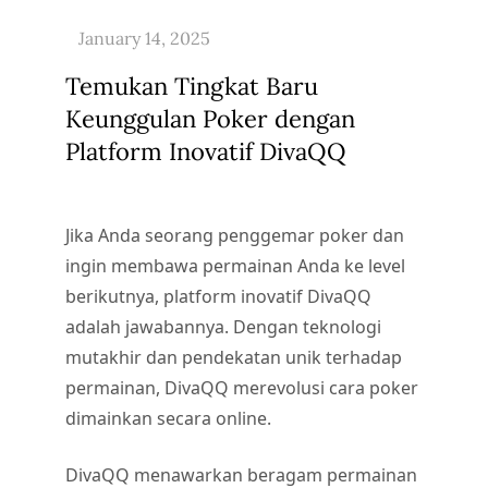
Temukan Tingkat Baru
Keunggulan Poker dengan
Platform Inovatif DivaQQ
Jika Anda seorang penggemar poker dan
ingin membawa permainan Anda ke level
berikutnya, platform inovatif DivaQQ
adalah jawabannya. Dengan teknologi
mutakhir dan pendekatan unik terhadap
permainan, DivaQQ merevolusi cara poker
dimainkan secara online.
DivaQQ menawarkan beragam permainan