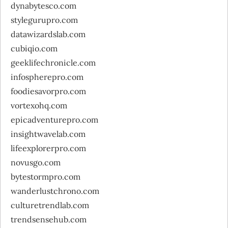
dynabytesco.com
stylegurupro.com
datawizardslab.com
cubiqio.com
geeklifechronicle.com
infospherepro.com
foodiesavorpro.com
vortexohq.com
epicadventurepro.com
insightwavelab.com
lifeexplorerpro.com
novusgo.com
bytestormpro.com
wanderlustchrono.com
culturetrendlab.com
trendsensehub.com