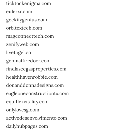
ticktockenigma.com
eulerxr.com
geekifygenius.com
orbitextech.com
magconnecttech.com
zenifyweb.com
livetogel.co
genmatfiredoor.com
findlascegasproperties.com
healthhavenrobbie.com
donanddonnadesigns.com
eagleoneconstructiontx.com
equiflexvitality.com
onlylovesg.com
activedesenvolvimento.com
dailyhubpages.com