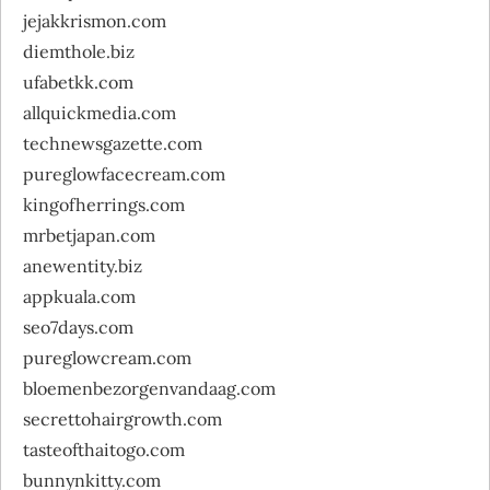
jejakkrismon.com
diemthole.biz
ufabetkk.com
allquickmedia.com
technewsgazette.com
pureglowfacecream.com
kingofherrings.com
mrbetjapan.com
anewentity.biz
appkuala.com
seo7days.com
pureglowcream.com
bloemenbezorgenvandaag.com
secrettohairgrowth.com
tasteofthaitogo.com
bunnynkitty.com