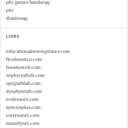
pkv games bandarqq
pkv
dominoqq
LINKS
educationalnewsupdates.com
flexiboostco.com
boostioweb.com
zephyrushub.com
optipathlab.com
dynabytelab.com
evolvionet.com
synexisplus.com
vortexonet.com
maxxifynet.com