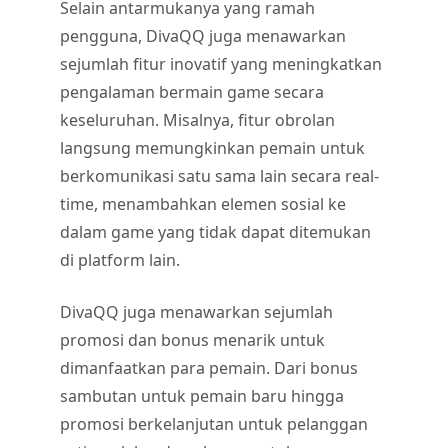
Selain antarmukanya yang ramah
pengguna, DivaQQ juga menawarkan
sejumlah fitur inovatif yang meningkatkan
pengalaman bermain game secara
keseluruhan. Misalnya, fitur obrolan
langsung memungkinkan pemain untuk
berkomunikasi satu sama lain secara real-
time, menambahkan elemen sosial ke
dalam game yang tidak dapat ditemukan
di platform lain.
DivaQQ juga menawarkan sejumlah
promosi dan bonus menarik untuk
dimanfaatkan para pemain. Dari bonus
sambutan untuk pemain baru hingga
promosi berkelanjutan untuk pelanggan