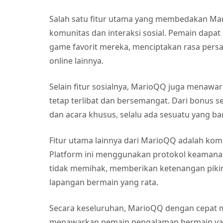
Salah satu fitur utama yang membedakan Mar
komunitas dan interaksi sosial. Pemain dapat
game favorit mereka, menciptakan rasa pers
online lainnya.
Selain fitur sosialnya, MarioQQ juga menaw
tetap terlibat dan bersemangat. Dari bonus 
dan acara khusus, selalu ada sesuatu yang ba
Fitur utama lainnya dari MarioQQ adalah kom
Platform ini menggunakan protokol keamana
tidak memihak, memberikan ketenangan piki
lapangan bermain yang rata.
Secara keseluruhan, MarioQQ dengan cepat me
menawarkan pemain pengalaman bermain yan