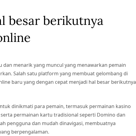
l besar berikutnya
nline
baru dan menarik yang muncul yang menawarkan pemain
kan. Salah satu platform yang membuat gelombang di
nline baru yang dengan cepat menjadi hal besar berikutnya
uk dinikmati para pemain, termasuk permainan kasino
e, serta permainan kartu tradisional seperti Domino dan
amah pengguna dan mudah dinavigasi, membuatnya
yang berpengalaman.