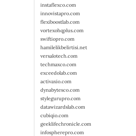
instaflexco.com
innovistapro.com
flexiboostlab.com
vortexohqplus.com
swiftiopro.com
hamilelikbelirtisi.net
versalotech.com
techmaxco.com
exceedolab.com
activaxio.com
dynabytesco.com
stylegurupro.com
datawizardslab.com
cubiqio.com
geeklifechronicle.com
infospherepro.com