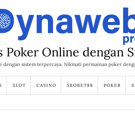
s Poker Online dengan S
e dengan sistem terpercaya. Nikmati permainan poker deng
S
SLOT
CASINO
SBOBET88
POKER
S