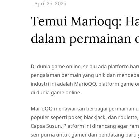
Temui Marioqq: Ha
dalam permainan o
Di dunia game online, selalu ada platform 
pengalaman bermain yang unik dan mendebar
industri ini adalah MarioQQ, platform game o
di dunia game online.
MarioQQ menawarkan berbagai permainan unt
populer seperti poker, blackjack, dan roulett
Capsa Susun. Platform ini dirancang agar r
sempurna untuk gamer dan pendatang baru 