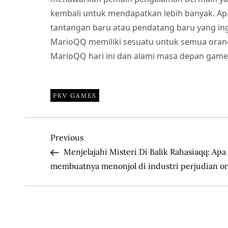
kembali untuk mendapatkan lebih banyak. A
tantangan baru atau pendatang baru yang ing
MarioQQ memiliki sesuatu untuk semua ora
MarioQQ hari ini dan alami masa depan game o
PKV GAMES
P
Previous
Previous
Post
Menjelajahi Misteri Di Balik Rahasiaqq: Apa
o
membuatnya menonjol di industri perjudian on
s
t