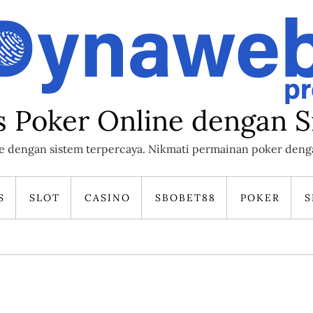
s Poker Online dengan S
e dengan sistem terpercaya. Nikmati permainan poker deng
S
SLOT
CASINO
SBOBET88
POKER
S