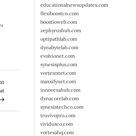
educationalnewsupdates.com
flexiboostco.com
boostioweb.com
gu
zephyrushub.com
optipathlab.com
dynabytelab.com
evolvionet.com
synexisplus.com
vortexonet.com
maxxifynet.com
Next
xt
innovexahub.com
Post
at
dynacorelab.com
synexistechco.com
truvivopro.com
vividusco.com
vortexahq.com