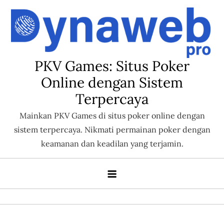
Skip
to
content
PKV Games: Situs Poker
Online dengan Sistem
Terpercaya
Mainkan PKV Games di situs poker online dengan
sistem terpercaya. Nikmati permainan poker dengan
keamanan dan keadilan yang terjamin.