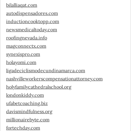
bilalliaqat.com
autodispensadores.com
inductioncooktopp.com
newsmedicaltoday.com
roofingnevada.info
magconnectx.com
synexispro.com
holayomi.com
ligadeciclismodecundinamarca.com
nashvilleworkerscompensationattorney.com
holyfamilycathedralschool.org
londonkiddy.com
ufabetcoaching.biz
davismindfulness.org
millionairebyte.com
fortechday.com