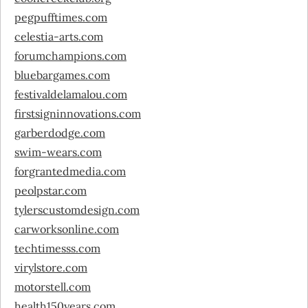
pegpufftimes.com
celestia-arts.com
forumchampions.com
bluebargames.com
festivaldelamalou.com
firstsigninnovations.com
garberdodge.com
swim-wears.com
forgrantedmedia.com
peolpstar.com
tylerscustomdesign.com
carworksonline.com
techtimesss.com
virylstore.com
motorstell.com
health150years.com