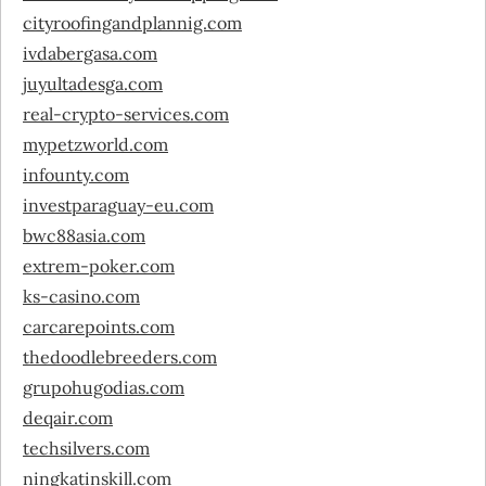
cityroofingandplannig.com
ivdabergasa.com
juyultadesga.com
real-crypto-services.com
mypetzworld.com
infounty.com
investparaguay-eu.com
bwc88asia.com
extrem-poker.com
ks-casino.com
carcarepoints.com
thedoodlebreeders.com
grupohugodias.com
deqair.com
techsilvers.com
ningkatinskill.com