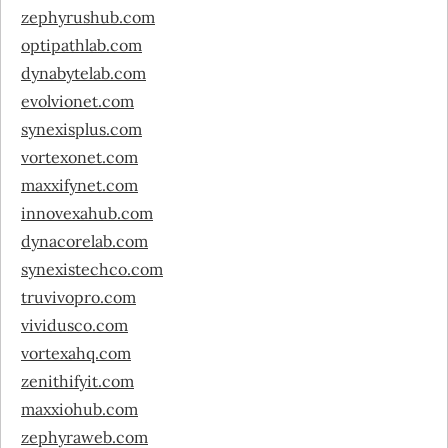
zephyrushub.com
optipathlab.com
dynabytelab.com
evolvionet.com
synexisplus.com
vortexonet.com
maxxifynet.com
innovexahub.com
dynacorelab.com
synexistechco.com
truvivopro.com
vividusco.com
vortexahq.com
zenithifyit.com
maxxiohub.com
zephyraweb.com