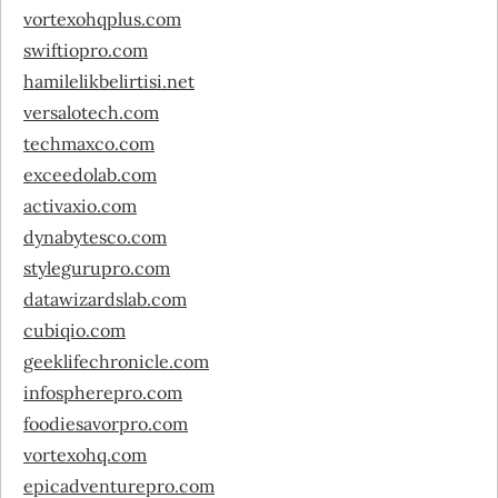
vortexohqplus.com
swiftiopro.com
hamilelikbelirtisi.net
versalotech.com
techmaxco.com
exceedolab.com
activaxio.com
dynabytesco.com
stylegurupro.com
datawizardslab.com
cubiqio.com
geeklifechronicle.com
infospherepro.com
foodiesavorpro.com
vortexohq.com
epicadventurepro.com