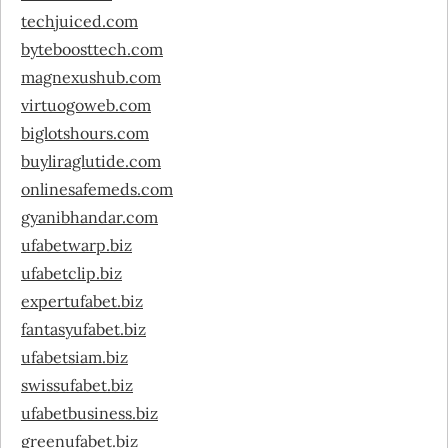
techjuiced.com
byteboosttech.com
magnexushub.com
virtuogoweb.com
biglotshours.com
buyliraglutide.com
onlinesafemeds.com
gyanibhandar.com
ufabetwarp.biz
ufabetclip.biz
expertufabet.biz
fantasyufabet.biz
ufabetsiam.biz
swissufabet.biz
ufabetbusiness.biz
greenufabet.biz