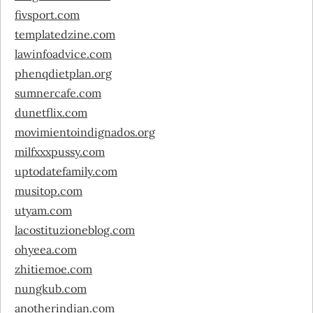
fivsport.com
templatedzine.com
lawinfoadvice.com
phenqdietplan.org
sumnercafe.com
dunetflix.com
movimientoindignados.org
milfxxxpussy.com
uptodatefamily.com
musitop.com
utyam.com
lacostituzioneblog.com
ohyeea.com
zhitiemoe.com
nungkub.com
anotherindian.com