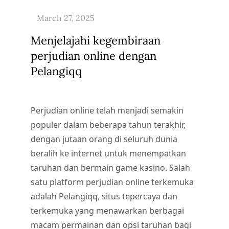
Menjelajahi kegembiraan
perjudian online dengan
Pelangiqq
Perjudian online telah menjadi semakin
populer dalam beberapa tahun terakhir,
dengan jutaan orang di seluruh dunia
beralih ke internet untuk menempatkan
taruhan dan bermain game kasino. Salah
satu platform perjudian online terkemuka
adalah Pelangiqq, situs tepercaya dan
terkemuka yang menawarkan berbagai
macam permainan dan opsi taruhan bagi