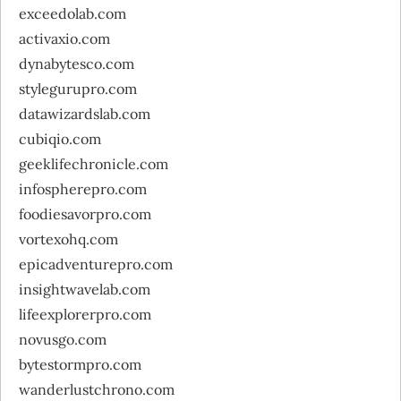
exceedolab.com
activaxio.com
dynabytesco.com
stylegurupro.com
datawizardslab.com
cubiqio.com
geeklifechronicle.com
infospherepro.com
foodiesavorpro.com
vortexohq.com
epicadventurepro.com
insightwavelab.com
lifeexplorerpro.com
novusgo.com
bytestormpro.com
wanderlustchrono.com