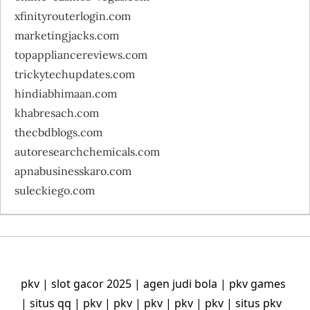
xfinityrouterlogin.com
marketingjacks.com
topappliancereviews.com
trickytechupdates.com
hindiabhimaan.com
khabresach.com
thecbdblogs.com
autoresearchchemicals.com
apnabusinesskaro.com
suleckiego.com
pkv
|
slot gacor 2025
|
agen judi bola
|
pkv games
|
situs qq
|
pkv
|
pkv
|
pkv
|
pkv
|
pkv
|
situs pkv