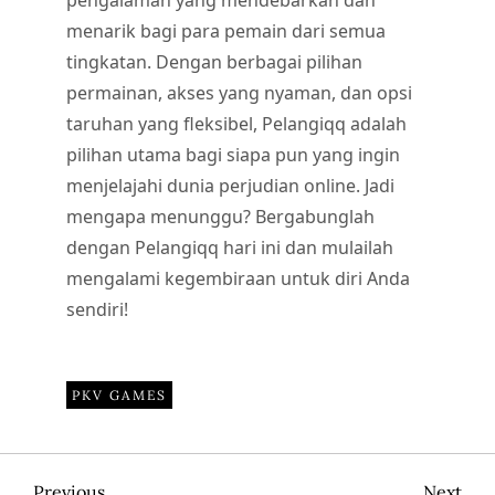
menarik bagi para pemain dari semua
tingkatan. Dengan berbagai pilihan
permainan, akses yang nyaman, dan opsi
taruhan yang fleksibel, Pelangiqq adalah
pilihan utama bagi siapa pun yang ingin
menjelajahi dunia perjudian online. Jadi
mengapa menunggu? Bergabunglah
dengan Pelangiqq hari ini dan mulailah
mengalami kegembiraan untuk diri Anda
sendiri!
PKV GAMES
Previous
Nex
Previous
Next