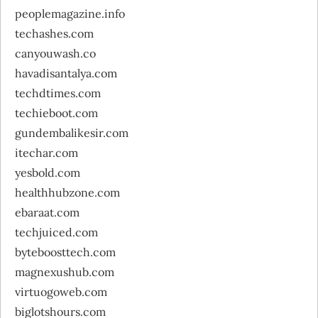
peoplemagazine.info
techashes.com
canyouwash.co
havadisantalya.com
techdtimes.com
techieboot.com
gundembalikesir.com
itechar.com
yesbold.com
healthhubzone.com
ebaraat.com
techjuiced.com
byteboosttech.com
magnexushub.com
virtuogoweb.com
biglotshours.com