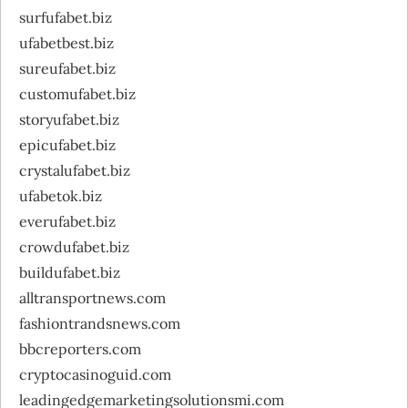
surfufabet.biz
ufabetbest.biz
sureufabet.biz
customufabet.biz
storyufabet.biz
epicufabet.biz
crystalufabet.biz
ufabetok.biz
everufabet.biz
crowdufabet.biz
buildufabet.biz
alltransportnews.com
fashiontrandsnews.com
bbcreporters.com
cryptocasinoguid.com
leadingedgemarketingsolutionsmi.com