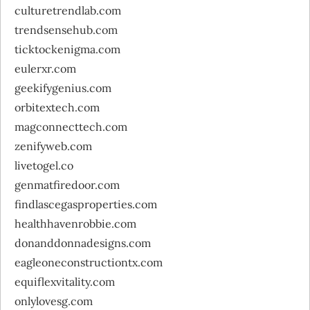
culturetrendlab.com
trendsensehub.com
ticktockenigma.com
eulerxr.com
geekifygenius.com
orbitextech.com
magconnecttech.com
zenifyweb.com
livetogel.co
genmatfiredoor.com
findlascegasproperties.com
healthhavenrobbie.com
donanddonnadesigns.com
eagleoneconstructiontx.com
equiflexvitality.com
onlylovesg.com