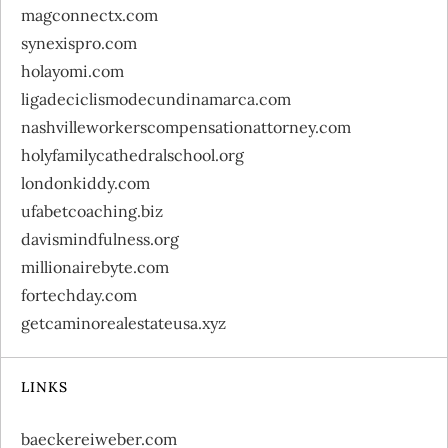
magconnectx.com
synexispro.com
holayomi.com
ligadeciclismodecundinamarca.com
nashvilleworkerscompensationattorney.com
holyfamilycathedralschool.org
londonkiddy.com
ufabetcoaching.biz
davismindfulness.org
millionairebyte.com
fortechday.com
getcaminorealestateusa.xyz
LINKS
baeckereiweber.com