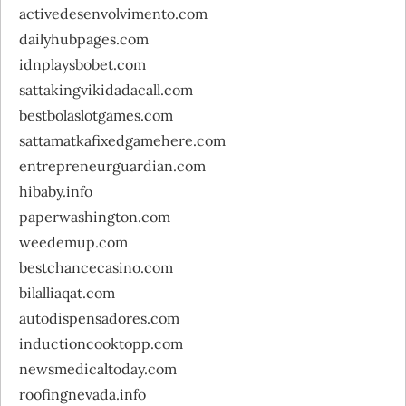
activedesenvolvimento.com
dailyhubpages.com
idnplaysbobet.com
sattakingvikidadacall.com
bestbolaslotgames.com
sattamatkafixedgamehere.com
entrepreneurguardian.com
hibaby.info
paperwashington.com
weedemup.com
bestchancecasino.com
bilalliaqat.com
autodispensadores.com
inductioncooktopp.com
newsmedicaltoday.com
roofingnevada.info