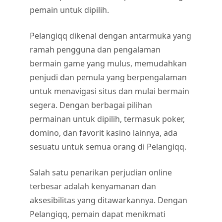
pemain untuk dipilih.
Pelangiqq dikenal dengan antarmuka yang
ramah pengguna dan pengalaman
bermain game yang mulus, memudahkan
penjudi dan pemula yang berpengalaman
untuk menavigasi situs dan mulai bermain
segera. Dengan berbagai pilihan
permainan untuk dipilih, termasuk poker,
domino, dan favorit kasino lainnya, ada
sesuatu untuk semua orang di Pelangiqq.
Salah satu penarikan perjudian online
terbesar adalah kenyamanan dan
aksesibilitas yang ditawarkannya. Dengan
Pelangiqq, pemain dapat menikmati