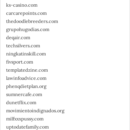
ks-casino.com
carcarepoints.com
thedoodlebreeders.com
grupohugodias.com
deqair.com
techsilvers.com
ningkatinskill.com
fivsport.com
templatedzine.com
lawinfoadvice.com
phenqdietplan.org
sumnercafe.com
dunetflix.com
movimientoindignados.org
milfxxxpussy.com
uptodatefamily.com