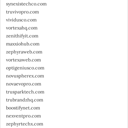
synexistechco.com
truvivopro.com
vividusco.com
vortexahq.com
zenithifyit.com
maxxiohub.com
zephyraweb.com
vortexaweb.com
optigeniusco.com
novuspherex.com
novaevopro.com
trusparktech.com
trubrandzhq.com
boostifynet.com
nexventpro.com
zephyrtechx.com