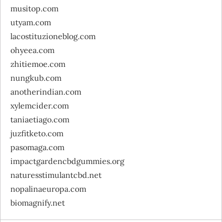
musitop.com
utyam.com
lacostituzioneblog.com
ohyeea.com
zhitiemoe.com
nungkub.com
anotherindian.com
xylemcider.com
taniaetiago.com
juzfitketo.com
pasomaga.com
impactgardencbdgummies.org
naturesstimulantcbd.net
nopalinaeuropa.com
biomagnify.net