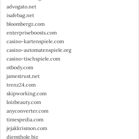
advogato.net
isafebag.net
bloombergz.com
enterpriseboosts.com
casino-kartenspiele.com
casino-automatenspiele.org
casino-tischspiele.com
otbody.com
jamestrust.net
trenz24.com
skipworking.com
loizbeauty.com
anyconverter.com
timespedia.com
jejakkrismon.com
diemthole.biz