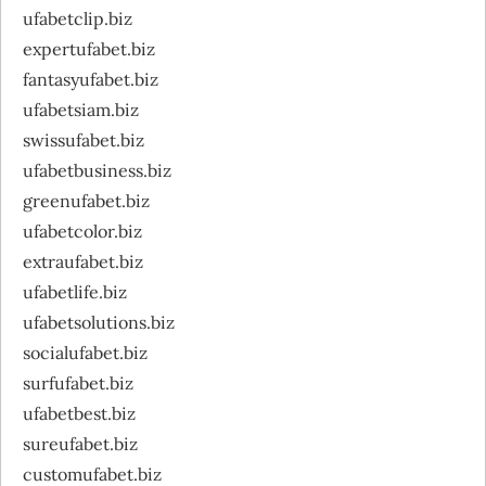
ufabetclip.biz
expertufabet.biz
fantasyufabet.biz
ufabetsiam.biz
swissufabet.biz
ufabetbusiness.biz
greenufabet.biz
ufabetcolor.biz
extraufabet.biz
ufabetlife.biz
ufabetsolutions.biz
socialufabet.biz
surfufabet.biz
ufabetbest.biz
sureufabet.biz
customufabet.biz