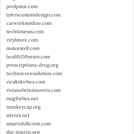
peolpstar.com
tylerscustomdesign.com
carworksonline.com
techtimesss.com
virylstore.com
motorstell.com
health150years.com
prescriptions-drug.org
technocrewsolution.com
viraltokvibes.com
vivianebritoimoveis.com
magforbes.net
monkeycap.org
sdenix.net
amarinhillcrest.com
the-tourist.org