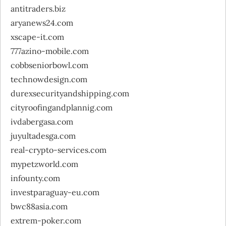
antitraders.biz
aryanews24.com
xscape-it.com
777azino-mobile.com
cobbseniorbowl.com
technowdesign.com
durexsecurityandshipping.com
cityroofingandplannig.com
ivdabergasa.com
juyultadesga.com
real-crypto-services.com
mypetzworld.com
infounty.com
investparaguay-eu.com
bwc88asia.com
extrem-poker.com