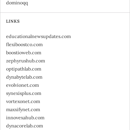
dominoqq
LINKS
educationalnewsupdates.com
flexiboostco.com
boostioweb.com
zephyrushub.com
optipathlab.com
dynabytelab.com
evolvionet.com
synexisplus.com
vortexonet.com
maxxifynet.com
innovexahub.com
dynacorelab.com