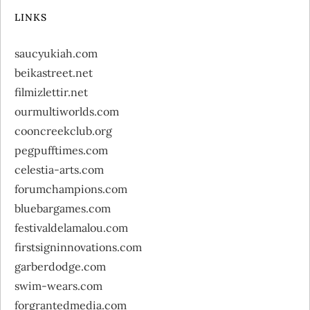
LINKS
saucyukiah.com
beikastreet.net
filmizlettir.net
ourmultiworlds.com
cooncreekclub.org
pegpufftimes.com
celestia-arts.com
forumchampions.com
bluebargames.com
festivaldelamalou.com
firstsigninnovations.com
garberdodge.com
swim-wears.com
forgrantedmedia.com