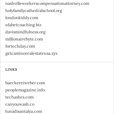
nashvilleworkerscompensationattorney.com
holyfamilycathedralschool.org
londonkiddy.com
ufabetcoaching.biz
davismindfulness.org
millionairebyte.com
fortechday.com
getcaminorealestateusa.xyz
LINKS
baeckereiweber.com
peoplemagazine.info
techashes.com
canyouwash.co
havadisantalya.com