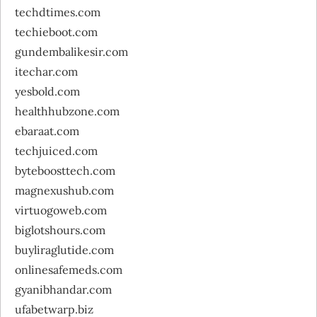
techdtimes.com
techieboot.com
gundembalikesir.com
itechar.com
yesbold.com
healthhubzone.com
ebaraat.com
techjuiced.com
byteboosttech.com
magnexushub.com
virtuogoweb.com
biglotshours.com
buyliraglutide.com
onlinesafemeds.com
gyanibhandar.com
ufabetwarp.biz