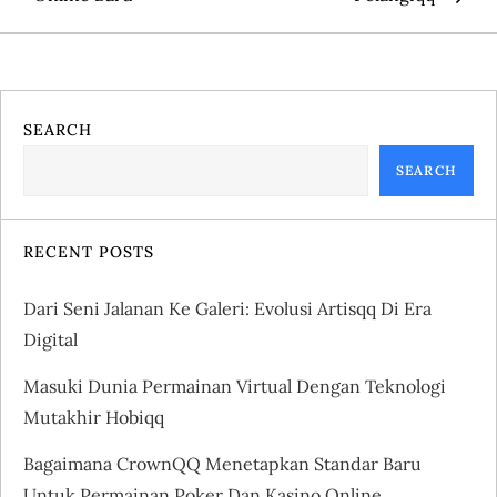
s
t
n
SEARCH
a
SEARCH
v
RECENT POSTS
i
Dari Seni Jalanan Ke Galeri: Evolusi Artisqq Di Era
g
Digital
a
Masuki Dunia Permainan Virtual Dengan Teknologi
Mutakhir Hobiqq
t
Bagaimana CrownQQ Menetapkan Standar Baru
i
Untuk Permainan Poker Dan Kasino Online