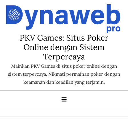
Skip
to
content
PKV Games: Situs Poker
Online dengan Sistem
Terpercaya
Mainkan PKV Games di situs poker online dengan
sistem terpercaya. Nikmati permainan poker dengan
keamanan dan keadilan yang terjamin.