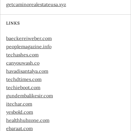
getcaminorealestateusa.xyz
LINKS
baeckereiweber.com
peoplemagazine.info
techashes.com
canyouwash.co
havadisantalya.com
techdtimes.com
techieboot.com
gundembalikesir.com
itechar.com
yesbold.com
healthhubzone.com
ebaraat.com