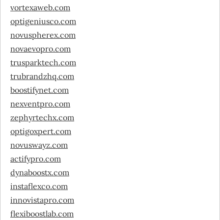
vortexaweb.com
optigeniusco.com
novuspherex.com
novaevopro.com
trusparktech.com
trubrandzhq.com
boostifynet.com
nexventpro.com
zephyrtechx.com
optigoxpert.com
novuswayz.com
actifypro.com
dynaboostx.com
instaflexco.com
innovistapro.com
flexiboostlab.com