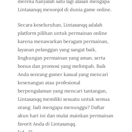
mereka hanyalah satu lagi alasan mengapa
Lintasanqq menonjol di dunia game online.
Secara keseluruhan, Lintasanqq adalah
platform pilihan untuk permainan online
karena menawarkan beragam permainan,
layanan pelanggan yang sangat baik,
lingkungan permainan yang aman, serta
bonus dan promosi yang melimpah. Baik
Anda seorang gamer kasual yang mencari
kesenangan atau profesional
berpengalaman yang mencari tantangan,
Lintasanqq memiliki sesuatu untuk semua
orang. Jadi mengapa menunggu? Daftar
akun hari ini dan mulai mainkan permainan
favorit Anda di Lintasanqq.
[ad_2]