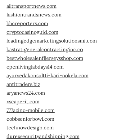
alltransportnews.com
fashiontrandsnews.com
bbcreporters.com
cryptocasinoguid.com
leadingedgemarketingsolutionsmi.com
kastratigeneralcontractinginc.co
bestwholesalenfljerseysshop.com
openlivinglabdays14.com
ayurvedakonsultti-kari-nokela.com
antitraders.biz
aryanews24.com
xscape-it.com
777azino-mobile.com
cobbseniorbowl.com
technowdesign.com
durexsecurityandshipping.com