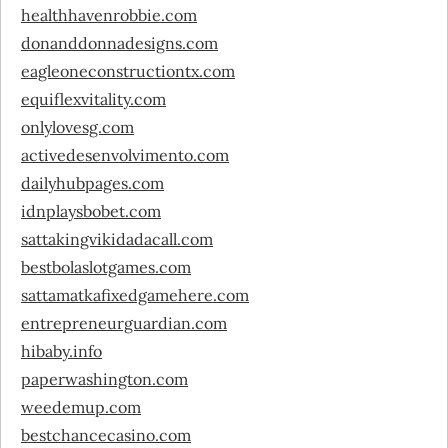
healthhavenrobbie.com
donanddonnadesigns.com
eagleoneconstructiontx.com
equiflexvitality.com
onlylovesg.com
activedesenvolvimento.com
dailyhubpages.com
idnplaysbobet.com
sattakingvikidadacall.com
bestbolaslotgames.com
sattamatkafixedgamehere.com
entrepreneurguardian.com
hibaby.info
paperwashington.com
weedemup.com
bestchancecasino.com