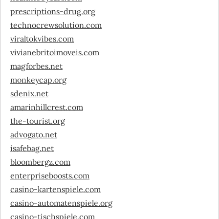
prescriptions-drug.org
technocrewsolution.com
viraltokvibes.com
vivianebritoimoveis.com
magforbes.net
monkeycap.org
sdenix.net
amarinhillcrest.com
the-tourist.org
advogato.net
isafebag.net
bloombergz.com
enterpriseboosts.com
casino-kartenspiele.com
casino-automatenspiele.org
casino-tischspiele.com