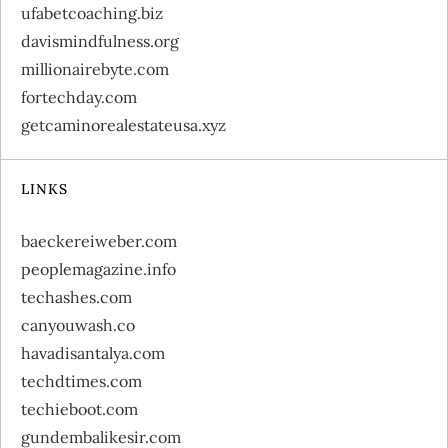
ufabetcoaching.biz
davismindfulness.org
millionairebyte.com
fortechday.com
getcaminorealestateusa.xyz
LINKS
baeckereiweber.com
peoplemagazine.info
techashes.com
canyouwash.co
havadisantalya.com
techdtimes.com
techieboot.com
gundembalikesir.com