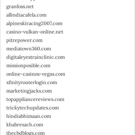
granfoss.net
allindiacafela.com
alpineskiracing2007.com
casino-vulkan-online.net
pitrepower.com
mediatown360.com
digitaleyestrainclinic.com
missionposible.com
online-casinos-vegas.com
xfinityrouterlogin.com
marketingjacks.com
topappliancereviews.com
trickytechupdates.com
hindiabhimaan.com
khabresach.com
thecbdblogs.com