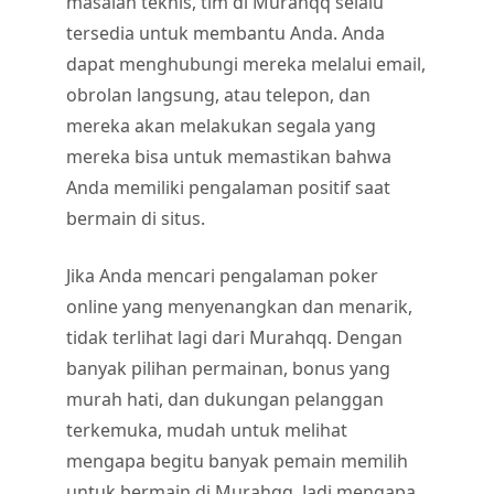
masalah teknis, tim di Murahqq selalu
tersedia untuk membantu Anda. Anda
dapat menghubungi mereka melalui email,
obrolan langsung, atau telepon, dan
mereka akan melakukan segala yang
mereka bisa untuk memastikan bahwa
Anda memiliki pengalaman positif saat
bermain di situs.
Jika Anda mencari pengalaman poker
online yang menyenangkan dan menarik,
tidak terlihat lagi dari Murahqq. Dengan
banyak pilihan permainan, bonus yang
murah hati, dan dukungan pelanggan
terkemuka, mudah untuk melihat
mengapa begitu banyak pemain memilih
untuk bermain di Murahqq. Jadi mengapa