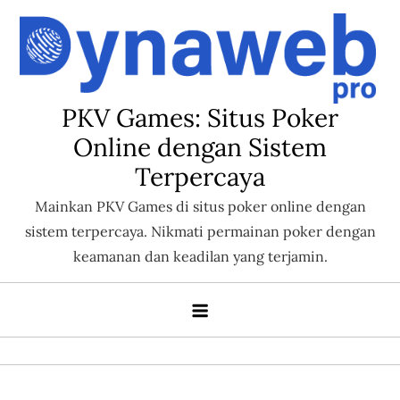
Skip
to
content
PKV Games: Situs Poker
Online dengan Sistem
Terpercaya
Mainkan PKV Games di situs poker online dengan
sistem terpercaya. Nikmati permainan poker dengan
keamanan dan keadilan yang terjamin.