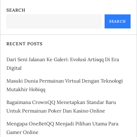
a
SEARCH
SEARCH
v
i
RECENT POSTS
g
Dari Seni Jalanan Ke Galeri: Evolusi Artisqq Di Era
a
Digital
Masuki Dunia Permainan Virtual Dengan Teknologi
t
Mutakhir Hobiqq
i
Bagaimana CrownQQ Menetapkan Standar Baru
o
Untuk Permainan Poker Dan Kasino Online
Mengapa OneBetQQ Menjadi Pilihan Utama Para
n
Gamer Online