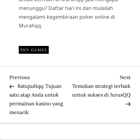
menunggu? Daftar hari ini dan mulailah
mengalami kegembiraan poker online di
Murahqq.
PKV GAMES
P
Previous
Nex
Previous
Next
Post
Pos
Ratujudiqq: Tujuan
Temukan strategi terbaik
o
satu atap Anda untuk
untuk sukses di JurusQQ
permainan kasino yang
s
menarik
t
n