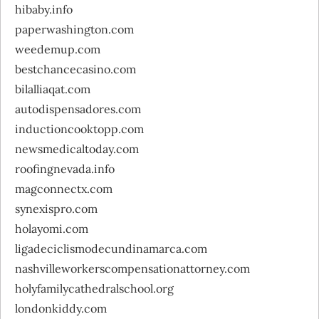
hibaby.info
paperwashington.com
weedemup.com
bestchancecasino.com
bilalliaqat.com
autodispensadores.com
inductioncooktopp.com
newsmedicaltoday.com
roofingnevada.info
magconnectx.com
synexispro.com
holayomi.com
ligadeciclismodecundinamarca.com
nashvilleworkerscompensationattorney.com
holyfamilycathedralschool.org
londonkiddy.com