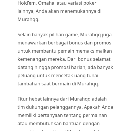
Hold’em, Omaha, atau variasi poker
lainnya, Anda akan menemukannya di
Murahqq.
Selain banyak pilihan game, Murahqq juga
menawarkan berbagai bonus dan promosi
untuk membantu pemain memaksimalkan
kemenangan mereka. Dari bonus selamat
datang hingga promosi harian, ada banyak
peluang untuk mencetak uang tunai
tambahan saat bermain di Murahqq.
Fitur hebat lainnya dari Murahqq adalah
tim dukungan pelanggannya. Apakah Anda
memiliki pertanyaan tentang permainan
atau membutuhkan bantuan dengan