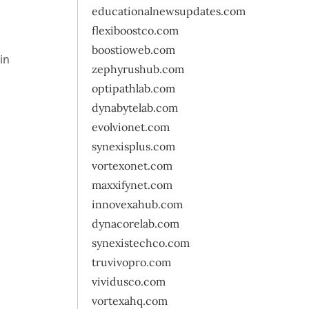
educationalnewsupdates.com
flexiboostco.com
boostioweb.com
in
zephyrushub.com
optipathlab.com
dynabytelab.com
evolvionet.com
synexisplus.com
vortexonet.com
maxxifynet.com
innovexahub.com
dynacorelab.com
synexistechco.com
truvivopro.com
vividusco.com
vortexahq.com