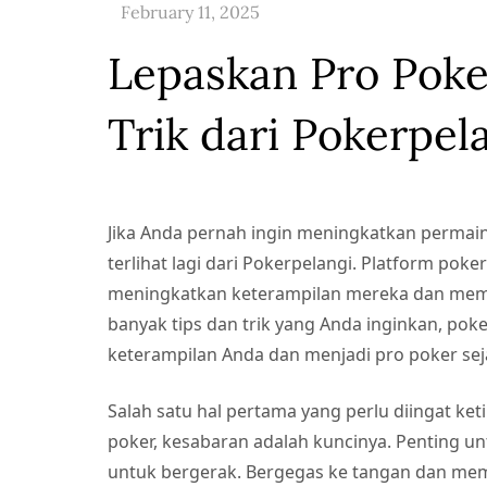
Lepaskan Pro Poker
Trik dari Pokerpel
Jika Anda pernah ingin meningkatkan permain
terlihat lagi dari Pokerpelangi. Platform pok
meningkatkan keterampilan mereka dan memb
banyak tips dan trik yang Anda inginkan, p
keterampilan Anda dan menjadi pro poker seja
Salah satu hal pertama yang perlu diingat ke
poker, kesabaran adalah kuncinya. Penting u
untuk bergerak. Bergegas ke tangan dan me