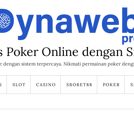
s Poker Online dengan S
e dengan sistem terpercaya. Nikmati permainan poker deng
S
SLOT
CASINO
SBOBET88
POKER
S