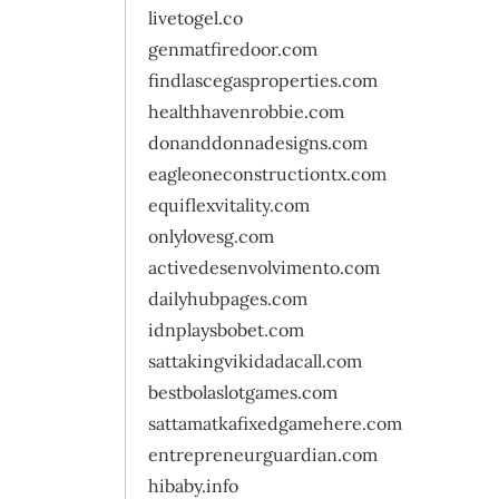
livetogel.co
genmatfiredoor.com
findlascegasproperties.com
healthhavenrobbie.com
donanddonnadesigns.com
eagleoneconstructiontx.com
equiflexvitality.com
onlylovesg.com
activedesenvolvimento.com
dailyhubpages.com
idnplaysbobet.com
sattakingvikidadacall.com
bestbolaslotgames.com
sattamatkafixedgamehere.com
entrepreneurguardian.com
hibaby.info