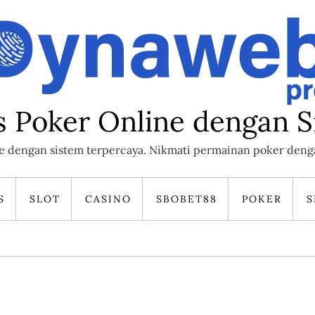
s Poker Online dengan S
e dengan sistem terpercaya. Nikmati permainan poker deng
S
SLOT
CASINO
SBOBET88
POKER
S