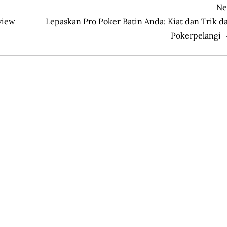
Ne
view
Lepaskan Pro Poker Batin Anda: Kiat dan Trik da
Pokerpelangi