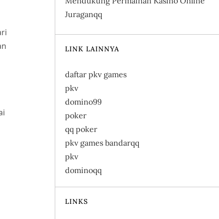
Mendukung Permainan Kasino Online
Juraganqq
ri
an
LINK LAINNYA
daftar pkv games
pkv
domino99
ai
poker
qq poker
pkv games bandarqq
pkv
dominoqq
LINKS