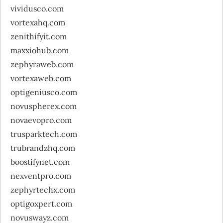
vividusco.com
vortexahq.com
zenithifyit.com
maxxiohub.com
zephyraweb.com
vortexaweb.com
optigeniusco.com
novuspherex.com
novaevopro.com
trusparktech.com
trubrandzhq.com
boostifynet.com
nexventpro.com
zephyrtechx.com
optigoxpert.com
novuswayz.com