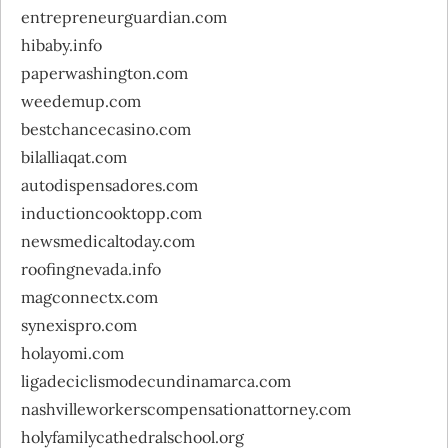
entrepreneurguardian.com
hibaby.info
paperwashington.com
weedemup.com
bestchancecasino.com
bilalliaqat.com
autodispensadores.com
inductioncooktopp.com
newsmedicaltoday.com
roofingnevada.info
magconnectx.com
synexispro.com
holayomi.com
ligadeciclismodecundinamarca.com
nashvilleworkerscompensationattorney.com
holyfamilycathedralschool.org