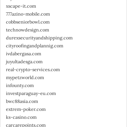
xscape-it.com
777azino-mobile.com
cobbseniorbowl.com
technowdesign.com
durexsecurityandshipping.com
cityroofingandplannig.com
ivdabergasa.com
juyultadesga.com
real-crypto-services.com
mypetzworld.com
infounty.com
investparaguay-eu.com
bwc88asia.com
extrem-poker.com
ks-casino.com
carcarepoints.com