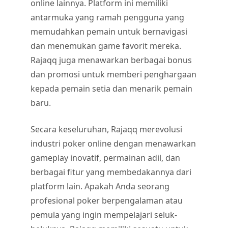
online lainnya. Platform ini memiliki
antarmuka yang ramah pengguna yang
memudahkan pemain untuk bernavigasi
dan menemukan game favorit mereka.
Rajaqq juga menawarkan berbagai bonus
dan promosi untuk memberi penghargaan
kepada pemain setia dan menarik pemain
baru.
Secara keseluruhan, Rajaqq merevolusi
industri poker online dengan menawarkan
gameplay inovatif, permainan adil, dan
berbagai fitur yang membedakannya dari
platform lain. Apakah Anda seorang
profesional poker berpengalaman atau
pemula yang ingin mempelajari seluk-