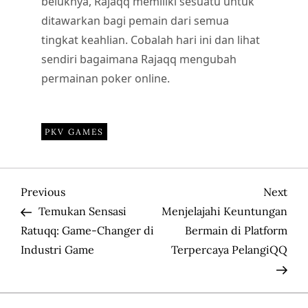
beluknya, Rajaqq memiliki sesuatu untuk
ditawarkan bagi pemain dari semua
tingkat keahlian. Cobalah hari ini dan lihat
sendiri bagaimana Rajaqq mengubah
permainan poker online.
PKV GAMES
P
Previous
Nex
Previous
Next
Post
Pos
Temukan Sensasi
Menjelajahi Keuntungan
o
Ratuqq: Game-Changer di
Bermain di Platform
Industri Game
Terpercaya PelangiQQ
s
t