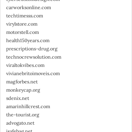
carworksonline.com
techtimesss.com
virylstore.com
motorstell.com
health150years.com
prescriptions-drug.org
technocrewsolution.com
viraltokvibes.com
vivianebritoimoveis.com
magforbes.net
monkeycap.org
sdenix.net
amarinhillcrest.com
the-tourist.org
advogato.net
isafebag.net