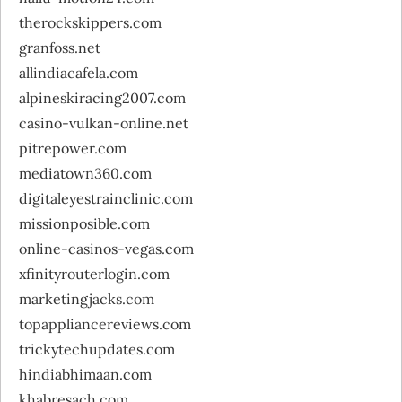
therockskippers.com
granfoss.net
allindiacafela.com
alpineskiracing2007.com
casino-vulkan-online.net
pitrepower.com
mediatown360.com
digitaleyestrainclinic.com
missionposible.com
online-casinos-vegas.com
xfinityrouterlogin.com
marketingjacks.com
topappliancereviews.com
trickytechupdates.com
hindiabhimaan.com
khabresach.com