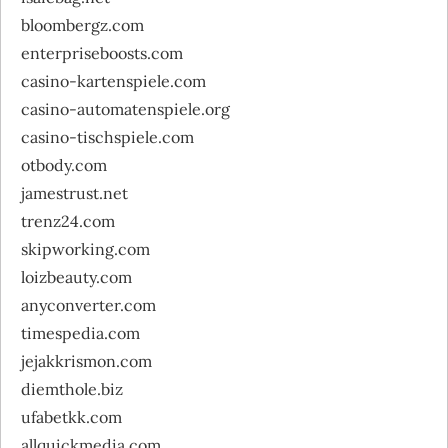
bloombergz.com
enterpriseboosts.com
casino-kartenspiele.com
casino-automatenspiele.org
casino-tischspiele.com
otbody.com
jamestrust.net
trenz24.com
skipworking.com
loizbeauty.com
anyconverter.com
timespedia.com
jejakkrismon.com
diemthole.biz
ufabetkk.com
allquickmedia.com