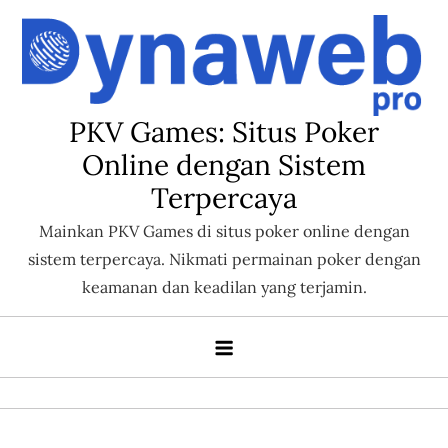
Skip
to
content
PKV Games: Situs Poker
Online dengan Sistem
Terpercaya
Mainkan PKV Games di situs poker online dengan
sistem terpercaya. Nikmati permainan poker dengan
keamanan dan keadilan yang terjamin.