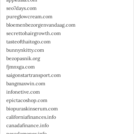
seo7days.com
pureglowcream.com
bloemenbezorgenvandaag.com
secrettohairgrowth.com
tasteofthaitogo.com
bunnynkitty.com
bezopasnik.org
fjmnxga.com
saigonstartransport.com
bangmaxwin.com
infonetive.com
epictacoshop.com
biopuraskinserum.com
californiafinances.info
canadafinance.info
nevadamoney.info