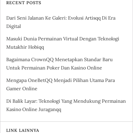
i
RECENT POSTS
g
Dari Seni Jalanan Ke Galeri: Evolusi Artisqq Di Era
a
Digital
Masuki Dunia Permainan Virtual Dengan Teknologi
t
Mutakhir Hobiqq
i
Bagaimana CrownQQ Menetapkan Standar Baru
o
Untuk Permainan Poker Dan Kasino Online
Mengapa OneBetQQ Menjadi Pilihan Utama Para
n
Gamer Online
Di Balik Layar: Teknologi Yang Mendukung Permainan
Kasino Online Juraganqq
LINK LAINNYA