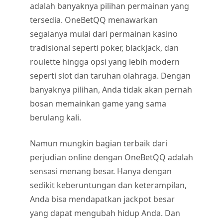
adalah banyaknya pilihan permainan yang
tersedia. OneBetQQ menawarkan
segalanya mulai dari permainan kasino
tradisional seperti poker, blackjack, dan
roulette hingga opsi yang lebih modern
seperti slot dan taruhan olahraga. Dengan
banyaknya pilihan, Anda tidak akan pernah
bosan memainkan game yang sama
berulang kali.
Namun mungkin bagian terbaik dari
perjudian online dengan OneBetQQ adalah
sensasi menang besar. Hanya dengan
sedikit keberuntungan dan keterampilan,
Anda bisa mendapatkan jackpot besar
yang dapat mengubah hidup Anda. Dan