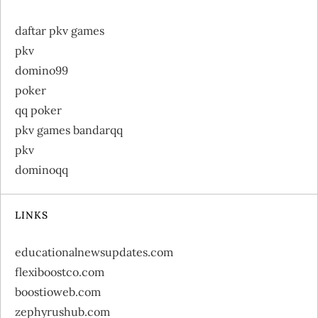
daftar pkv games
pkv
domino99
poker
qq poker
pkv games bandarqq
pkv
dominoqq
LINKS
educationalnewsupdates.com
flexiboostco.com
boostioweb.com
zephyrushub.com