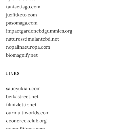
taniaetiago.com
juzfitketo.com
pasomaga.com
impactgardencbdgummies.org
naturesstimulantcbd.net
nopalinaeuropa.com
biomagnify.net
LINKS
saucyukiah.com
beikastreet.net
filmizlettir.net
ourmultiworlds.com
cooncreekclub.org
pegpufftimes.com