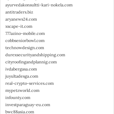
ayurvedakonsultti-kari-nokela.com
antitraders.biz
aryanews24.com
xscape-it.com
777azino-mobile.com
cobbseniorbowl.com
technowdesign.com
durexsecurityandshipping.com
cityroofingandplannig.com
ivdabergasa.com
juyultadesga.com
real-crypto-services.com
mypetzworld.com
infounty.com
investparaguay-eu.com
bwc88asia.com