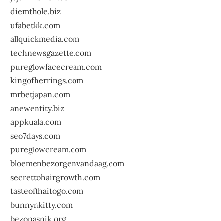
diemthole.biz
ufabetkk.com
allquickmedia.com
technewsgazette.com
pureglowfacecream.com
kingofherrings.com
mrbetjapan.com
anewentity.biz
appkuala.com
seo7days.com
pureglowcream.com
bloemenbezorgenvandaag.com
secrettohairgrowth.com
tasteofthaitogo.com
bunnynkitty.com
bezopasnik.org