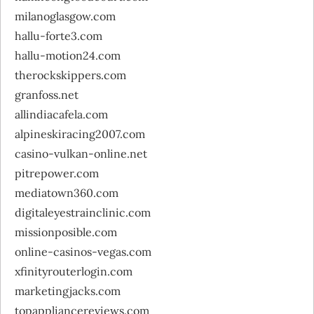
milanoglasgow.com
hallu-forte3.com
hallu-motion24.com
therockskippers.com
granfoss.net
allindiacafela.com
alpineskiracing2007.com
casino-vulkan-online.net
pitrepower.com
mediatown360.com
digitaleyestrainclinic.com
missionposible.com
online-casinos-vegas.com
xfinityrouterlogin.com
marketingjacks.com
topappliancereviews.com