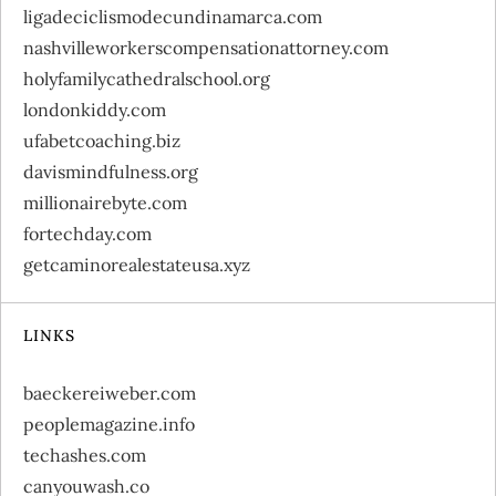
ligadeciclismodecundinamarca.com
nashvilleworkerscompensationattorney.com
holyfamilycathedralschool.org
londonkiddy.com
ufabetcoaching.biz
davismindfulness.org
millionairebyte.com
fortechday.com
getcaminorealestateusa.xyz
LINKS
baeckereiweber.com
peoplemagazine.info
techashes.com
canyouwash.co