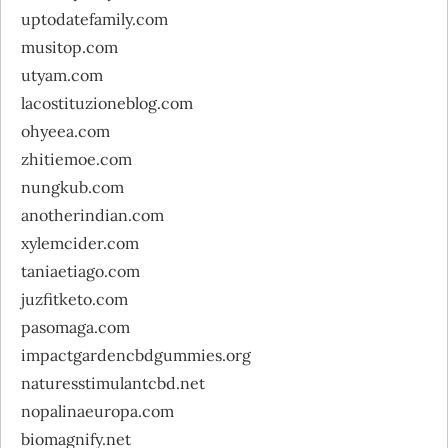
uptodatefamily.com
musitop.com
utyam.com
lacostituzioneblog.com
ohyeea.com
zhitiemoe.com
nungkub.com
anotherindian.com
xylemcider.com
taniaetiago.com
juzfitketo.com
pasomaga.com
impactgardencbdgummies.org
naturesstimulantcbd.net
nopalinaeuropa.com
biomagnify.net