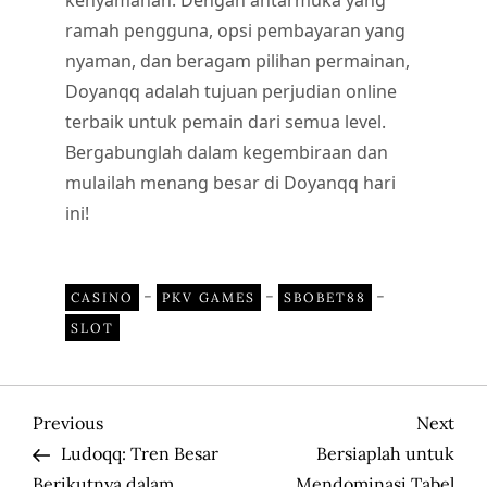
ramah pengguna, opsi pembayaran yang
nyaman, dan beragam pilihan permainan,
Doyanqq adalah tujuan perjudian online
terbaik untuk pemain dari semua level.
Bergabunglah dalam kegembiraan dan
mulailah menang besar di Doyanqq hari
ini!
-
-
-
CASINO
PKV GAMES
SBOBET88
SLOT
P
Previous
Nex
Previous
Next
Post
Pos
Ludoqq: Tren Besar
Bersiaplah untuk
o
Berikutnya dalam
Mendominasi Tabel