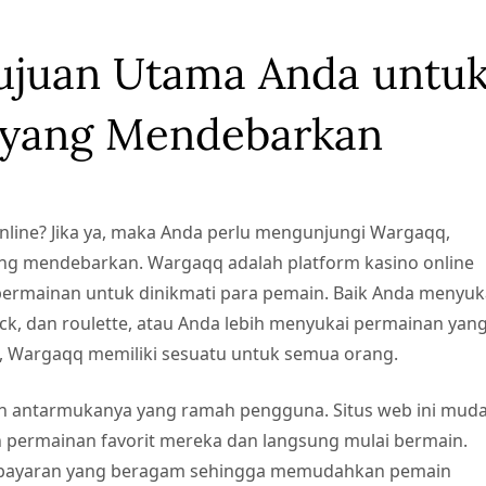
ujuan Utama Anda untu
 yang Mendebarkan
ine? Jika ya, maka Anda perlu mengunjungi Wargaqq,
ang mendebarkan. Wargaqq adalah platform kasino online
rmainan untuk dinikmati para pemain. Baik Anda menyuk
ack, dan roulette, atau Anda lebih menyukai permainan yan
al, Wargaqq memiliki sesuatu untuk semua orang.
lah antarmukanya yang ramah pengguna. Situs web ini mud
ermainan favorit mereka dan langsung mulai bermain.
embayaran yang beragam sehingga memudahkan pemain