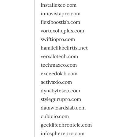
instaflexco.com
innovistapro.com
flexiboostlab.com
vortexohqplus.com
swiftiopro.com
hamilelikbelirtisi.net
versalotech.com
techmaxco.com
exceedolab.com
activaxio.com
dynabytesco.com
stylegurupro.com
datawizardslab.com
cubiqio.com
geeklifechronicle.com
infospherepro.com