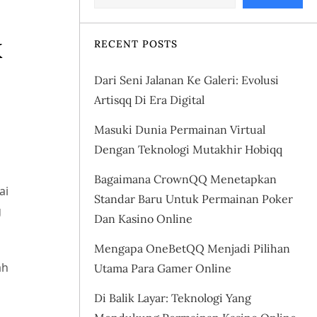
k
RECENT POSTS
Dari Seni Jalanan Ke Galeri: Evolusi
Artisqq Di Era Digital
Masuki Dunia Permainan Virtual
Dengan Teknologi Mutakhir Hobiqq
Bagaimana CrownQQ Menetapkan
ai
Standar Baru Untuk Permainan Poker
g
Dan Kasino Online
Mengapa OneBetQQ Menjadi Pilihan
ah
Utama Para Gamer Online
Di Balik Layar: Teknologi Yang