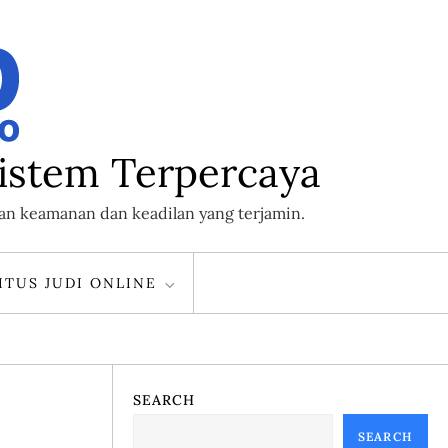
istem Terpercaya
an keamanan dan keadilan yang terjamin.
ITUS JUDI ONLINE
SEARCH
SEARCH