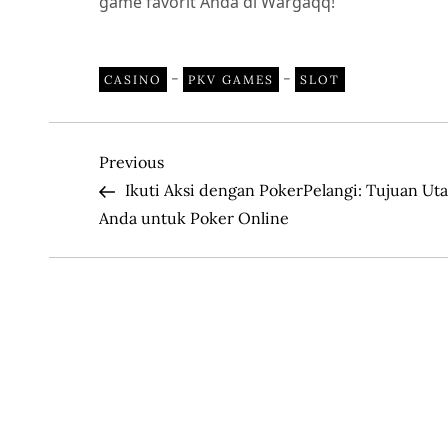
game favorit Anda di Wargaqq!
-
-
CASINO
PKV GAMES
SLOT
P
Previous
Previous
Post
Ikuti Aksi dengan PokerPelangi: Tujuan Ut
o
Anda untuk Poker Online
s
t
n
a