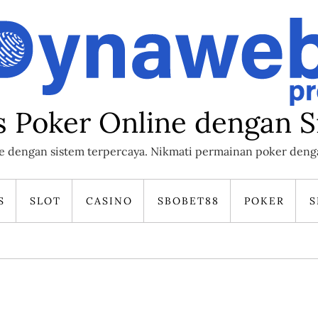
s Poker Online dengan S
e dengan sistem terpercaya. Nikmati permainan poker deng
S
SLOT
CASINO
SBOBET88
POKER
S