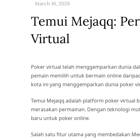
Temui Mejaqq: Per
Virtual
Poker virtual telah menggemparkan dunia da
pemain memilih untuk bermain online daripada
kota ini yang menggemparkan dunia poker vir
Temui Mejaqq adalah platform poker virtual
merasakan permainan. Dengan teknologi muta
baru untuk poker online.
Salah satu fitur utama yang membedakan Meet