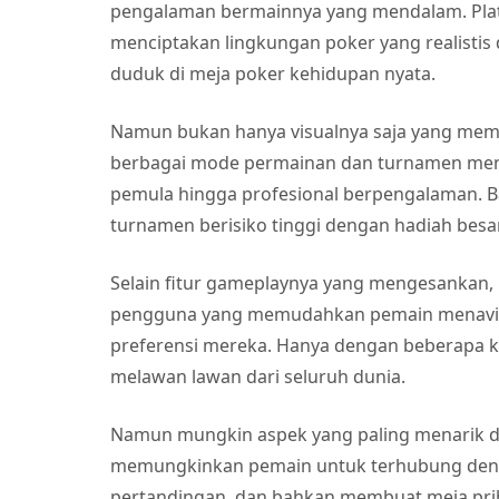
pengalaman bermainnya yang mendalam. Plat
menciptakan lingkungan poker yang realisti
duduk di meja poker kehidupan nyata.
Namun bukan hanya visualnya saja yang mem
berbagai mode permainan dan turnamen menar
pemula hingga profesional berpengalaman. B
turnamen berisiko tinggi dengan hadiah besa
Selain fitur gameplaynya yang mengesankan
pengguna yang memudahkan pemain menavig
preferensi mereka. Hanya dengan beberapa kl
melawan lawan dari seluruh dunia.
Namun mungkin aspek yang paling menarik dari
memungkinkan pemain untuk terhubung deng
pertandingan, dan bahkan membuat meja prib