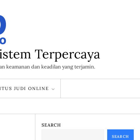
istem Terpercaya
an keamanan dan keadilan yang terjamin.
ITUS JUDI ONLINE
SEARCH
SEARCH