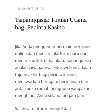
Taipanqqasia: Tujuan Utama
bagi Pecinta Kasino
Jika Anda penggemar permainan kasino
online dan mencari platform baru dan
menarik untuk dimainkan, Taipanqqasia
adalah jawabannya. Situs web ini adalah
tujuan akhir bagi pecinta kasino,
menawarkan beragam permainan dan
antarmuka ramah pengguna yang akan
menghibur Anda selama berjam-jam.
Salah satu fitur menonjol dari