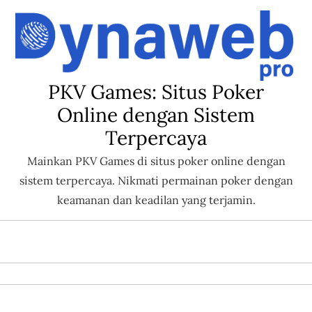
Skip
to
content
PKV Games: Situs Poker
Online dengan Sistem
Terpercaya
Mainkan PKV Games di situs poker online dengan
sistem terpercaya. Nikmati permainan poker dengan
keamanan dan keadilan yang terjamin.