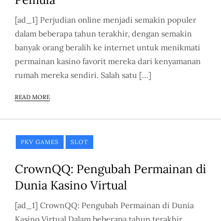
[ad_1] Perjudian online menjadi semakin populer
dalam beberapa tahun terakhir, dengan semakin
banyak orang beralih ke internet untuk menikmati
permainan kasino favorit mereka dari kenyamanan
rumah mereka sendiri. Salah satu […]
READ MORE
PKV GAMES
SLOT
CrownQQ: Pengubah Permainan di
Dunia Kasino Virtual
[ad_1] CrownQQ: Pengubah Permainan di Dunia
Kasino Virtual Dalam beberapa tahun terakhir,