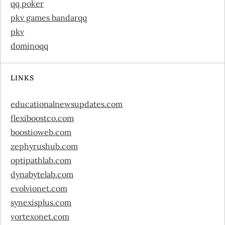
qq poker
pkv games bandarqq
pkv
dominoqq
LINKS
educationalnewsupdates.com
flexiboostco.com
boostioweb.com
zephyrushub.com
optipathlab.com
dynabytelab.com
evolvionet.com
synexisplus.com
vortexonet.com