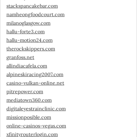
stackspancakebar.com
namheongfoodcourt.com
milanoglasgow.com
hallu-forte3.com
hallu-motion24.com
therockskippers.com
granfoss.net
allindiacafela.com
alpineskiracing2007.com
casino-vulkan-online.net
pitrepower.com
mediatown360.com
digitaleyestrainclinic.com
missionposible.com
online-casinos-vegas.com
xfinityrouterlogin.com