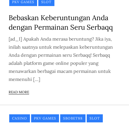
PKV GAMES
SLOT
Bebaskan Keberuntungan Anda
dengan Permainan Seru Serbaqq
[ad_1] Apakah Anda merasa beruntung? Jika iya,
inilah saatnya untuk melepaskan keberuntungan
Anda dengan permainan seru Serbaqq! Serbaqq
adalah platform game online populer yang
menawarkan berbagai macam permainan untuk
memenuhi […]
READ MORE
CASINO
PKV GAMES
SBOBET88
SLOT