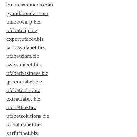
onlinesafemeds.com
gyanibhandar.com
ufabetwarp.biz
ufabetclip.biz
expertufabet.biz
fantasyufabet.biz
ufabetsiam.biz
swissufabet.biz
ufabetbusiness.biz
greenufabet.biz
ufabetcolor.biz
extraufabet.biz
ufabetlife.biz
ufabetsolutions.biz
socialufabet.biz
surfufabet.biz