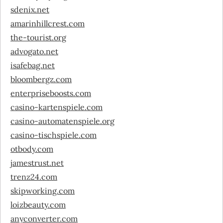
sdenix.net
amarinhillcrest.com
the-tourist.org
advogato.net
isafebag.net
bloombergz.com
enterpriseboosts.com
casino-kartenspiele.com
casino-automatenspiele.org
casino-tischspiele.com
otbody.com
jamestrust.net
trenz24.com
skipworking.com
loizbeauty.com
anyconverter.com