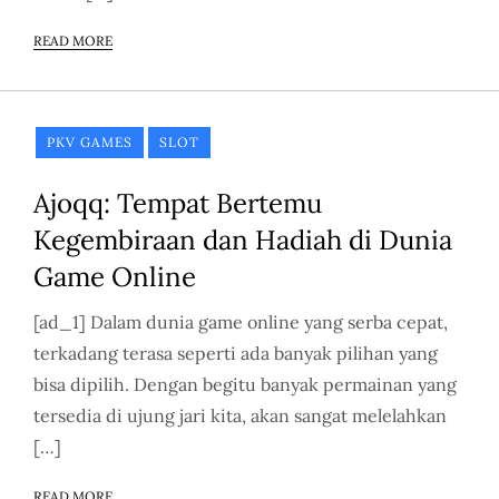
READ MORE
PKV GAMES
SLOT
Ajoqq: Tempat Bertemu
Kegembiraan dan Hadiah di Dunia
Game Online
[ad_1] Dalam dunia game online yang serba cepat,
terkadang terasa seperti ada banyak pilihan yang
bisa dipilih. Dengan begitu banyak permainan yang
tersedia di ujung jari kita, akan sangat melelahkan
[…]
READ MORE