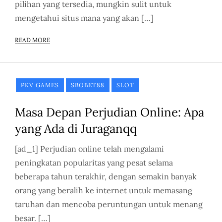
pilihan yang tersedia, mungkin sulit untuk
mengetahui situs mana yang akan […]
READ MORE
PKV GAMES
SBOBET88
SLOT
Masa Depan Perjudian Online: Apa
yang Ada di Juraganqq
[ad_1] Perjudian online telah mengalami
peningkatan popularitas yang pesat selama
beberapa tahun terakhir, dengan semakin banyak
orang yang beralih ke internet untuk memasang
taruhan dan mencoba peruntungan untuk menang
besar. […]