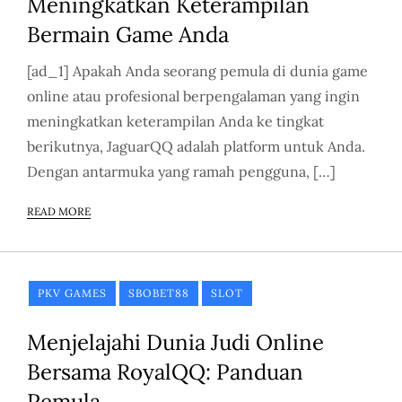
Meningkatkan Keterampilan
Bermain Game Anda
[ad_1] Apakah Anda seorang pemula di dunia game
online atau profesional berpengalaman yang ingin
meningkatkan keterampilan Anda ke tingkat
berikutnya, JaguarQQ adalah platform untuk Anda.
Dengan antarmuka yang ramah pengguna, […]
READ MORE
PKV GAMES
SBOBET88
SLOT
Menjelajahi Dunia Judi Online
Bersama RoyalQQ: Panduan
Pemula