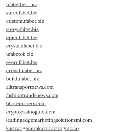
ufabetbest.biz
sureufabet.biz
customufabet.biz
storyufabet.biz
epicufabet.biz
crystalufabet.biz
ufabetok.biz
everufabet.biz
crowdufabet.biz
buildufabet.biz
alltransportnews.com
fashiontrandsnews.com
bbcreporters.com
cryptocasinoguid.com
leadingedgemarketingsolutionsmi.com
kastratigeneralcontractinginc.co