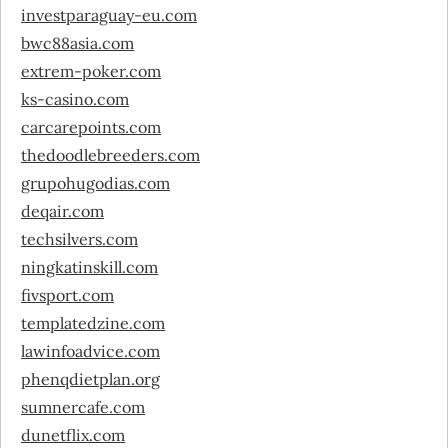
investparaguay-eu.com
bwc88asia.com
extrem-poker.com
ks-casino.com
carcarepoints.com
thedoodlebreeders.com
grupohugodias.com
deqair.com
techsilvers.com
ningkatinskill.com
fivsport.com
templatedzine.com
lawinfoadvice.com
phenqdietplan.org
sumnercafe.com
dunetflix.com