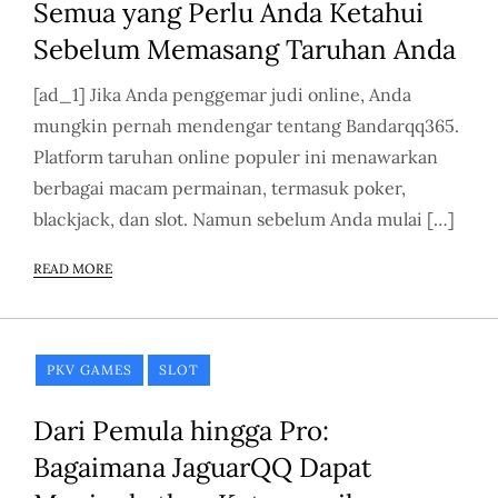
Semua yang Perlu Anda Ketahui
Sebelum Memasang Taruhan Anda
[ad_1] Jika Anda penggemar judi online, Anda
mungkin pernah mendengar tentang Bandarqq365.
Platform taruhan online populer ini menawarkan
berbagai macam permainan, termasuk poker,
blackjack, dan slot. Namun sebelum Anda mulai […]
READ MORE
PKV GAMES
SLOT
Dari Pemula hingga Pro:
Bagaimana JaguarQQ Dapat