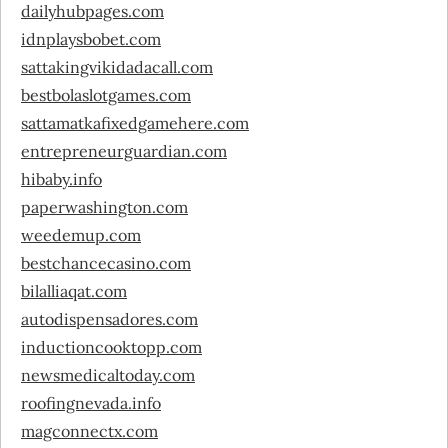
dailyhubpages.com
idnplaysbobet.com
sattakingvikidadacall.com
bestbolaslotgames.com
sattamatkafixedgamehere.com
entrepreneurguardian.com
hibaby.info
paperwashington.com
weedemup.com
bestchancecasino.com
bilalliaqat.com
autodispensadores.com
inductioncooktopp.com
newsmedicaltoday.com
roofingnevada.info
magconnectx.com