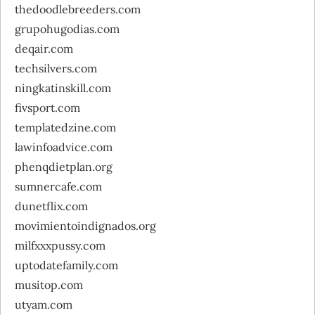
thedoodlebreeders.com
grupohugodias.com
deqair.com
techsilvers.com
ningkatinskill.com
fivsport.com
templatedzine.com
lawinfoadvice.com
phenqdietplan.org
sumnercafe.com
dunetflix.com
movimientoindignados.org
milfxxxpussy.com
uptodatefamily.com
musitop.com
utyam.com