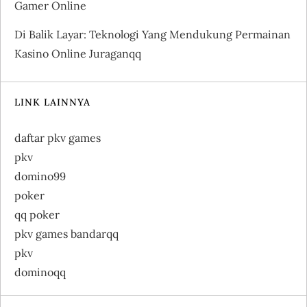
Gamer Online
Di Balik Layar: Teknologi Yang Mendukung Permainan
Kasino Online Juraganqq
LINK LAINNYA
daftar pkv games
pkv
domino99
poker
qq poker
pkv games bandarqq
pkv
dominoqq