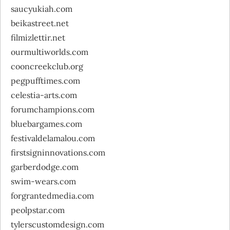
saucyukiah.com
beikastreet.net
filmizlettir.net
ourmultiworlds.com
cooncreekclub.org
pegpufftimes.com
celestia-arts.com
forumchampions.com
bluebargames.com
festivaldelamalou.com
firstsigninnovations.com
garberdodge.com
swim-wears.com
forgrantedmedia.com
peolpstar.com
tylerscustomdesign.com