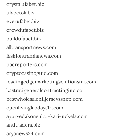
crystalufabet.biz
ufabetok.biz
everufabet.biz
crowdufabet.biz
buildufabet.biz
alltransportnews.com
fashiontrandsnews.com
bbcreporters.com
cryptocasinoguid.com
leadingedgemarketingsolutionsmi.com
kastratigeneralcontractinginc.co
bestwholesalenfljerseysshop.com
openlivinglabdays14.com
ayurvedakonsultti-kari-nokela.com
antitraders.biz
aryanews24.com