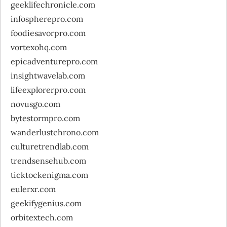
geeklifechronicle.com
infospherepro.com
foodiesavorpro.com
vortexohq.com
epicadventurepro.com
insightwavelab.com
lifeexplorerpro.com
novusgo.com
bytestormpro.com
wanderlustchrono.com
culturetrendlab.com
trendsensehub.com
ticktockenigma.com
eulerxr.com
geekifygenius.com
orbitextech.com