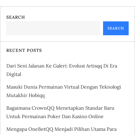
n
a
SEARCH
SEARCH
v
i
RECENT POSTS
g
Dari Seni Jalanan Ke Galeri: Evolusi Artisqq Di Era
a
Digital
Masuki Dunia Permainan Virtual Dengan Teknologi
t
Mutakhir Hobiqq
i
Bagaimana CrownQQ Menetapkan Standar Baru
o
Untuk Permainan Poker Dan Kasino Online
Mengapa OneBetQQ Menjadi Pilihan Utama Para
n