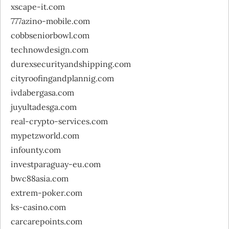
xscape-it.com
777azino-mobile.com
cobbseniorbowl.com
technowdesign.com
durexsecurityandshipping.com
cityroofingandplannig.com
ivdabergasa.com
juyultadesga.com
real-crypto-services.com
mypetzworld.com
infounty.com
investparaguay-eu.com
bwc88asia.com
extrem-poker.com
ks-casino.com
carcarepoints.com