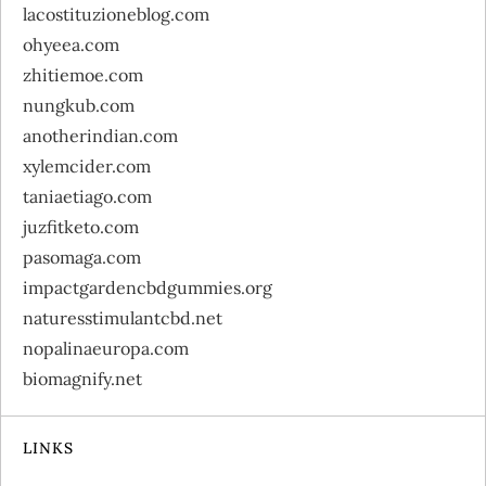
lacostituzioneblog.com
ohyeea.com
zhitiemoe.com
nungkub.com
anotherindian.com
xylemcider.com
taniaetiago.com
juzfitketo.com
pasomaga.com
impactgardencbdgummies.org
naturesstimulantcbd.net
nopalinaeuropa.com
biomagnify.net
LINKS