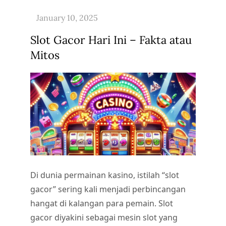
Slot Gacor Hari Ini – Fakta atau
Mitos
Di dunia permainan kasino, istilah “slot
gacor” sering kali menjadi perbincangan
hangat di kalangan para pemain. Slot
gacor diyakini sebagai mesin slot yang