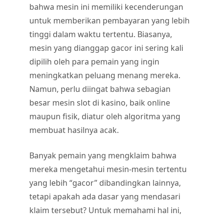
bahwa mesin ini memiliki kecenderungan
untuk memberikan pembayaran yang lebih
tinggi dalam waktu tertentu. Biasanya,
mesin yang dianggap gacor ini sering kali
dipilih oleh para pemain yang ingin
meningkatkan peluang menang mereka.
Namun, perlu diingat bahwa sebagian
besar mesin slot di kasino, baik online
maupun fisik, diatur oleh algoritma yang
membuat hasilnya acak.
Banyak pemain yang mengklaim bahwa
mereka mengetahui mesin-mesin tertentu
yang lebih “gacor” dibandingkan lainnya,
tetapi apakah ada dasar yang mendasari
klaim tersebut? Untuk memahami hal ini,