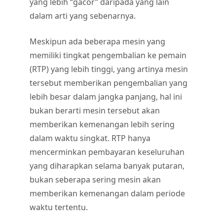
yang lebih “gacor” daripada yang lain
dalam arti yang sebenarnya.
Meskipun ada beberapa mesin yang
memiliki tingkat pengembalian ke pemain
(RTP) yang lebih tinggi, yang artinya mesin
tersebut memberikan pengembalian yang
lebih besar dalam jangka panjang, hal ini
bukan berarti mesin tersebut akan
memberikan kemenangan lebih sering
dalam waktu singkat. RTP hanya
mencerminkan pembayaran keseluruhan
yang diharapkan selama banyak putaran,
bukan seberapa sering mesin akan
memberikan kemenangan dalam periode
waktu tertentu.