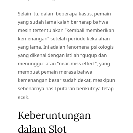
Selain itu, dalam beberapa kasus, pemain
yang sudah lama kalah berharap bahwa
mesin tertentu akan “kembali memberikan
kemenangan” setelah periode kekalahan
yang lama. Ini adalah fenomena psikologis
yang dikenal dengan istilah “gugup dan
menunggu” atau “near-miss effect”, yang
membuat pemain merasa bahwa
kemenangan besar sudah dekat, meskipun
sebenarnya hasil putaran berikutnya tetap
acak.
Keberuntungan
dalam Slot