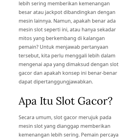
lebih sering memberikan kemenangan
besar atau jackpot dibandingkan dengan
mesin lainnya. Namun, apakah benar ada
mesin slot seperti ini, atau hanya sekadar
mitos yang berkembang di kalangan
pemain? Untuk menjawab pertanyaan
tersebut, kita perlu menggali lebih dalam
mengenai apa yang dimaksud dengan slot
gacor dan apakah konsep ini benar-benar
dapat dipertanggungjawabkan.
Apa Itu Slot Gacor?
Secara umum, slot gacor merujuk pada
mesin slot yang dianggap memberikan
kemenangan lebih sering. Pemain percaya