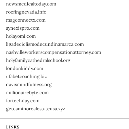
newsmedicaltoday.com
roofingnevada.info
magconnectx.com
synexispro.com
holayomi.com
ligadeciclismodecundinamarca.com
nashvilleworkerscompensationattorney.com
holyfamilycathedralschool.org
londonkiddy.com
ufabetcoaching.biz
davismindfulness.org
millionairebyte.com
fortechday.com
getcaminorealestateusa.xyz
LINKS