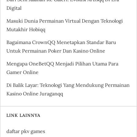
a
Digital
Masuki Dunia Permainan Virtual Dengan Teknologi
t
Mutakhir Hobiqq
i
Bagaimana CrownQQ Menetapkan Standar Baru
o
Untuk Permainan Poker Dan Kasino Online
Mengapa OneBetQQ Menjadi Pilihan Utama Para
n
Gamer Online
Di Balik Layar: Teknologi Yang Mendukung Permainan
Kasino Online Juraganqq
LINK LAINNYA
daftar pkv games