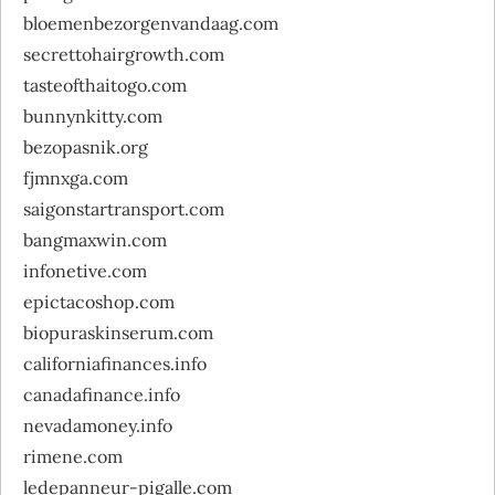
bloemenbezorgenvandaag.com
secrettohairgrowth.com
tasteofthaitogo.com
bunnynkitty.com
bezopasnik.org
fjmnxga.com
saigonstartransport.com
bangmaxwin.com
infonetive.com
epictacoshop.com
biopuraskinserum.com
californiafinances.info
canadafinance.info
nevadamoney.info
rimene.com
ledepanneur-pigalle.com