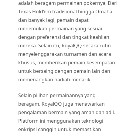
adalah beragam permainan pokernya. Dari
Texas Hold’em tradisional hingga Omaha
dan banyak lagi, pemain dapat
menemukan permainan yang sesuai
dengan preferensi dan tingkat keahlian
mereka. Selain itu, RoyalQQ secara rutin
menyelenggarakan turnamen dan acara
khusus, memberikan pemain kesempatan
untuk bersaing dengan pemain lain dan
memenangkan hadiah menarik.
Selain pilihan permainannya yang
beragam, RoyalQQ juga menawarkan
pengalaman bermain yang aman dan adil.
Platform ini menggunakan teknologi
enkripsi canggih untuk memastikan