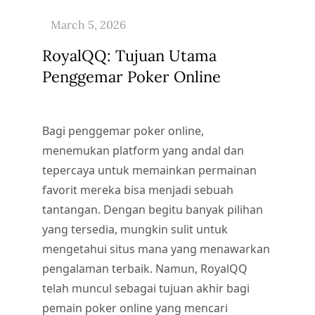
RoyalQQ: Tujuan Utama
Penggemar Poker Online
Bagi penggemar poker online,
menemukan platform yang andal dan
tepercaya untuk memainkan permainan
favorit mereka bisa menjadi sebuah
tantangan. Dengan begitu banyak pilihan
yang tersedia, mungkin sulit untuk
mengetahui situs mana yang menawarkan
pengalaman terbaik. Namun, RoyalQQ
telah muncul sebagai tujuan akhir bagi
pemain poker online yang mencari