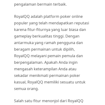
pengalaman bermain terbaik.
RoyalQQ adalah platform poker online
populer yang telah mendapatkan reputasi
karena fitur-fiturnya yang luar biasa dan
gameplay berkualitas tinggi. Dengan
antarmuka yang ramah pengguna dan
beragam permainan untuk dipilih,
RoyalQQ melayani pemain pemula dan
berpengalaman. Apakah Anda ingin
mengasah keterampilan Anda atau
sekadar menikmati permainan poker
kasual, RoyalQQ memiliki sesuatu untuk
semua orang.
Salah satu fitur menonjol dari RoyalQQ