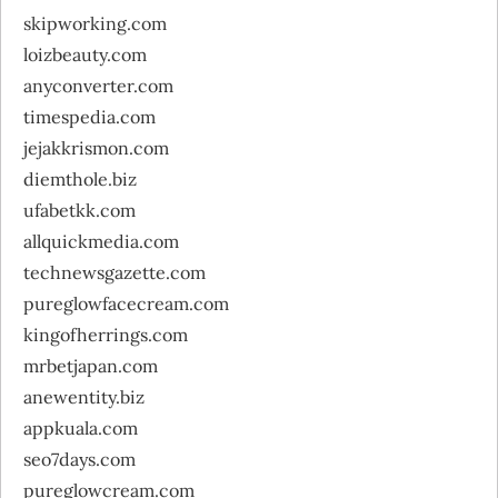
skipworking.com
loizbeauty.com
anyconverter.com
timespedia.com
jejakkrismon.com
diemthole.biz
ufabetkk.com
allquickmedia.com
technewsgazette.com
pureglowfacecream.com
kingofherrings.com
mrbetjapan.com
anewentity.biz
appkuala.com
seo7days.com
pureglowcream.com