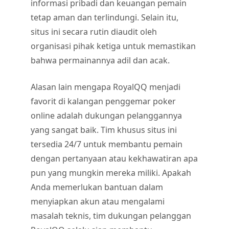
informasi pribadi dan keuangan pemain
tetap aman dan terlindungi. Selain itu,
situs ini secara rutin diaudit oleh
organisasi pihak ketiga untuk memastikan
bahwa permainannya adil dan acak.
Alasan lain mengapa RoyalQQ menjadi
favorit di kalangan penggemar poker
online adalah dukungan pelanggannya
yang sangat baik. Tim khusus situs ini
tersedia 24/7 untuk membantu pemain
dengan pertanyaan atau kekhawatiran apa
pun yang mungkin mereka miliki. Apakah
Anda memerlukan bantuan dalam
menyiapkan akun atau mengalami
masalah teknis, tim dukungan pelanggan