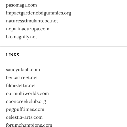
pasomaga.com
impactgardencbdgummies.org
naturesstimulantcbd.net
nopalinaeuropa.com
biomagnify.net
LINKS
saucyukiah.com
beikastreet.net
filmizlettir.net
ourmultiworlds.com
cooncreekclub.org
pegpufftimes.com
celestia-arts.com
forumchampions.com