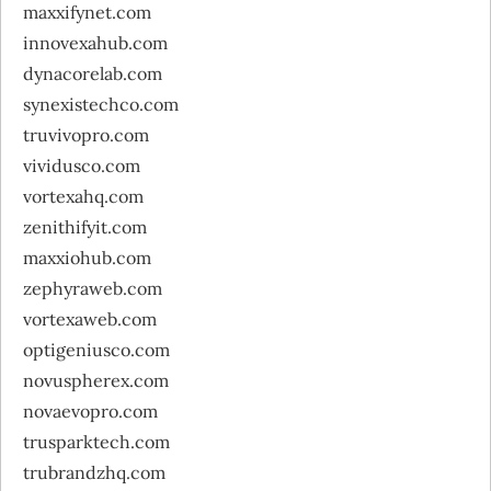
maxxifynet.com
innovexahub.com
dynacorelab.com
synexistechco.com
truvivopro.com
vividusco.com
vortexahq.com
zenithifyit.com
maxxiohub.com
zephyraweb.com
vortexaweb.com
optigeniusco.com
novuspherex.com
novaevopro.com
trusparktech.com
trubrandzhq.com