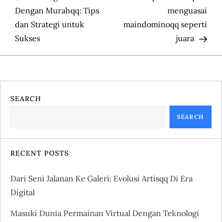
o
Dengan Murahqq: Tips
menguasai
dan Strategi untuk
maindominoqq seperti
s
Sukses
juara
t
n
a
SEARCH
SEARCH
v
i
RECENT POSTS
g
Dari Seni Jalanan Ke Galeri: Evolusi Artisqq Di Era
a
Digital
Masuki Dunia Permainan Virtual Dengan Teknologi
t