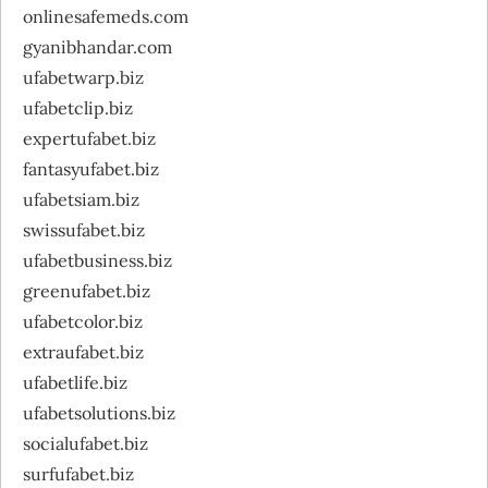
onlinesafemeds.com
gyanibhandar.com
ufabetwarp.biz
ufabetclip.biz
expertufabet.biz
fantasyufabet.biz
ufabetsiam.biz
swissufabet.biz
ufabetbusiness.biz
greenufabet.biz
ufabetcolor.biz
extraufabet.biz
ufabetlife.biz
ufabetsolutions.biz
socialufabet.biz
surfufabet.biz