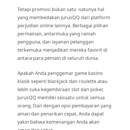
Tetapi promosi bukan satu -satunya hal
yang membedakan JurusQQ dari platform
perjudian online lainnya. Berbagai pilihan
permainan, antarmuka yang ramah
pengguna, dan layanan pelanggan
terkemuka menjadikan mereka favorit di
antara para pemain di seluruh dunia.
Apakah Anda penggemar game kasino
klasik seperti blackjack dan roulette atau
lebih suka kegembiraan slot dan poker,
JurusQQ memiliki sesuatu untuk semua
orang. Dan dengan opsi pembayaran yang
aman dan penarikan cepat, Anda dapat
yakin bahwa kemenangan Anda akan
aman dan sehat.