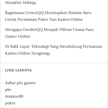
Mutakhir Hobiqq
i
Bagaimana CrownQQ Menetapkan Standar Baru
o
Untuk Permainan Poker Dan Kasino Online
Mengapa OneBetQQ Menjadi Pilihan Utama Para
n
Gamer Online
Di Balik Layar: Teknologi Yang Mendukung Permainan
Kasino Online Juraganqq
LINK LAINNYA
daftar pkv games
pkv
domino99
poker