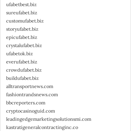
ufabetbest.biz
sureufabet.biz
customufabet.biz
storyufabet.biz
epicufabet.biz
crystalufabet.biz
ufabetok.biz
everufabet.biz
crowdufabet.biz
buildufabet.biz
alltransportnews.com
fashiontrandsnews.com
bbcreporters.com
cryptocasinoguid.com
leadingedgemarketingsolutionsmi.com
kastratigeneralcontractinginc.co