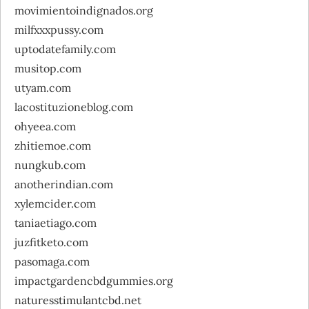
movimientoindignados.org
milfxxxpussy.com
uptodatefamily.com
musitop.com
utyam.com
lacostituzioneblog.com
ohyeea.com
zhitiemoe.com
nungkub.com
anotherindian.com
xylemcider.com
taniaetiago.com
juzfitketo.com
pasomaga.com
impactgardencbdgummies.org
naturesstimulantcbd.net