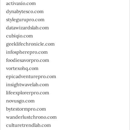
activaxio.com
dynabytesco.com
stylegurupro.com
datawizardslab.com
cubiqio.com
geeklifechronicle.com
infospherepro.com
foodiesavorpro.com
vortexohq.com
epicadventurepro.com
insightwavelab.com
lifeexplorerpro.com
novusgo.com
bytestormpro.com
wanderlustchrono.com
culturetrendlab.com