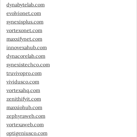
dynabytelab.com
evolvionet.com
synexisplus.com
vortexonet.com
maxxifynet.com
innovexahub.com
dynacorelab.com
synexistechco.com
truvivopro.com
vividusco.com
vortexahq.com
zenithifyit.com
maxxiohub.com
zephyraweb.com
vortexaweb.com
optigeniusco.com