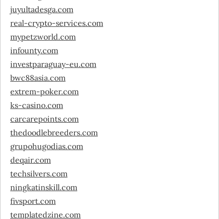
juyultadesga.com
real-crypto-services.com
mypetzworld.com
infounty.com
investparaguay-eu.com
bwc88asia.com
extrem-poker.com
ks-casino.com
carcarepoints.com
thedoodlebreeders.com
grupohugodias.com
deqair.com
techsilvers.com
ningkatinskill.com
fivsport.com
templatedzine.com