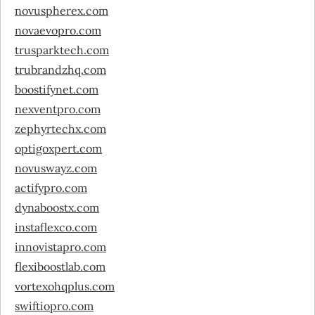
novuspherex.com
novaevopro.com
trusparktech.com
trubrandzhq.com
boostifynet.com
nexventpro.com
zephyrtechx.com
optigoxpert.com
novuswayz.com
actifypro.com
dynaboostx.com
instaflexco.com
innovistapro.com
flexiboostlab.com
vortexohqplus.com
swiftiopro.com