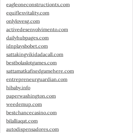
eagleoneconstructiontx.com
equiflexvitality.com
onlylovesg.com
activedesenvolvimento.com
dailyhubpages.com
idnplaysbobet.com
sattakingvikidadacall.com
bestbolaslotgames.com
sattamatkafixedgamehere.com
entrepreneurguardian.com
hibaby.info
paperwashington.com
weedemup.com
bestchancecasino.com
bilalliaqat.com
autodispensadores.com