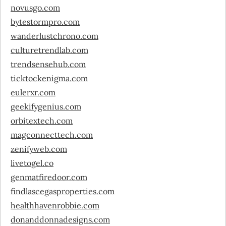
novusgo.com
bytestormpro.com
wanderlustchrono.com
culturetrendlab.com
trendsensehub.com
ticktockenigma.com
eulerxr.com
geekifygenius.com
orbitextech.com
magconnecttech.com
zenifyweb.com
livetogel.co
genmatfiredoor.com
findlascegasproperties.com
healthhavenrobbie.com
donanddonnadesigns.com