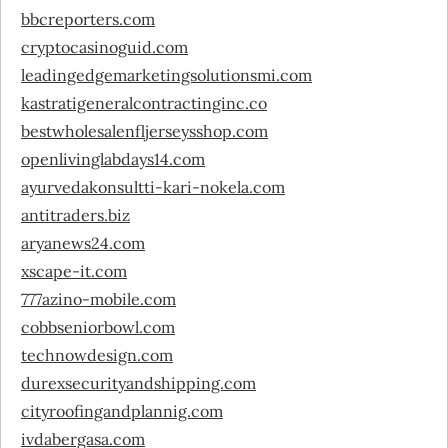
bbcreporters.com
cryptocasinoguid.com
leadingedgemarketingsolutionsmi.com
kastratigeneralcontractinginc.co
bestwholesalenfljerseysshop.com
openlivinglabdays14.com
ayurvedakonsultti-kari-nokela.com
antitraders.biz
aryanews24.com
xscape-it.com
777azino-mobile.com
cobbseniorbowl.com
technowdesign.com
durexsecurityandshipping.com
cityroofingandplannig.com
ivdabergasa.com