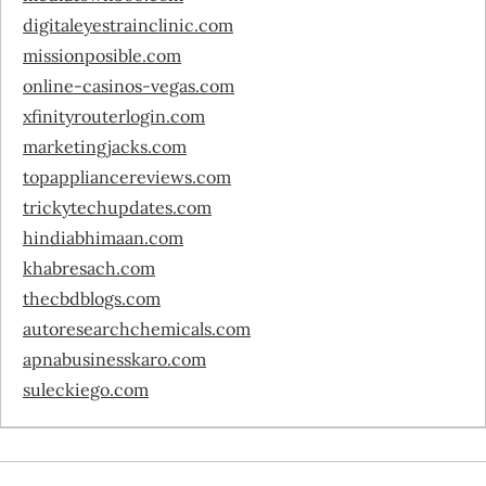
digitaleyestrainclinic.com
missionposible.com
online-casinos-vegas.com
xfinityrouterlogin.com
marketingjacks.com
topappliancereviews.com
trickytechupdates.com
hindiabhimaan.com
khabresach.com
thecbdblogs.com
autoresearchchemicals.com
apnabusinesskaro.com
suleckiego.com