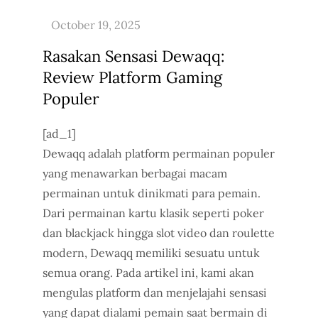
Rasakan Sensasi Dewaqq:
Review Platform Gaming
Populer
[ad_1]
Dewaqq adalah platform permainan populer
yang menawarkan berbagai macam
permainan untuk dinikmati para pemain.
Dari permainan kartu klasik seperti poker
dan blackjack hingga slot video dan roulette
modern, Dewaqq memiliki sesuatu untuk
semua orang. Pada artikel ini, kami akan
mengulas platform dan menjelajahi sensasi
yang dapat dialami pemain saat bermain di