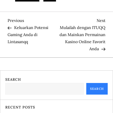
P
Previous
Nex
Previous
Next
Post
Pos
Keluarkan Potensi
Mulailah dengan ITUQQ
o
Gaming Anda di
dan Mainkan Permainan
Lintasanqq
Kasino Online Favorit
s
Anda
t
n
a
SEARCH
SEARCH
v
i
RECENT POSTS