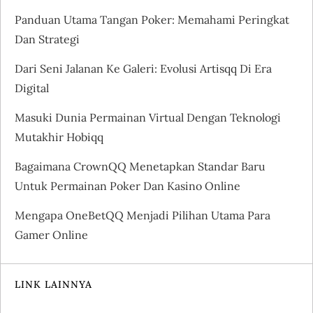
g
Panduan Utama Tangan Poker: Memahami Peringkat
a
Dan Strategi
Dari Seni Jalanan Ke Galeri: Evolusi Artisqq Di Era
t
Digital
i
Masuki Dunia Permainan Virtual Dengan Teknologi
o
Mutakhir Hobiqq
Bagaimana CrownQQ Menetapkan Standar Baru
n
Untuk Permainan Poker Dan Kasino Online
Mengapa OneBetQQ Menjadi Pilihan Utama Para
Gamer Online
LINK LAINNYA