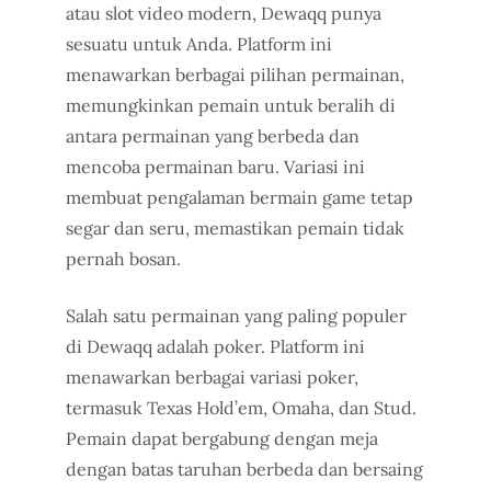
atau slot video modern, Dewaqq punya
sesuatu untuk Anda. Platform ini
menawarkan berbagai pilihan permainan,
memungkinkan pemain untuk beralih di
antara permainan yang berbeda dan
mencoba permainan baru. Variasi ini
membuat pengalaman bermain game tetap
segar dan seru, memastikan pemain tidak
pernah bosan.
Salah satu permainan yang paling populer
di Dewaqq adalah poker. Platform ini
menawarkan berbagai variasi poker,
termasuk Texas Hold’em, Omaha, dan Stud.
Pemain dapat bergabung dengan meja
dengan batas taruhan berbeda dan bersaing