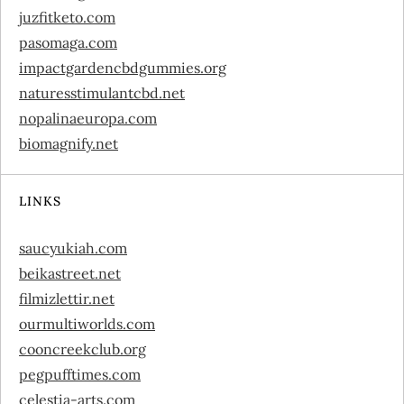
juzfitketo.com
pasomaga.com
impactgardencbdgummies.org
naturesstimulantcbd.net
nopalinaeuropa.com
biomagnify.net
LINKS
saucyukiah.com
beikastreet.net
filmizlettir.net
ourmultiworlds.com
cooncreekclub.org
pegpufftimes.com
celestia-arts.com