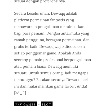
sesuai dengan preferensinya.
Secara keseluruhan, Dewaqq adalah
platform permainan fantastis yang
menawarkan pengalaman mendebarkan
bagi para pemain. Dengan antarmuka yang
ramah pengguna, beragam permainan, dan
grafis terbaik, Dewaqq wajib dicoba oleh
setiap penggemar game. Apakah Anda
seorang pemain profesional berpengalaman
atau pemain biasa, Dewaqq memiliki
sesuatu untuk semua orang. Jadi mengapa
menunggu? Rasakan serunya Dewaqq hari
ini dan mulai mainkan game favorit Anda!
[ad_2]
-
PKV GAMES
SLOT