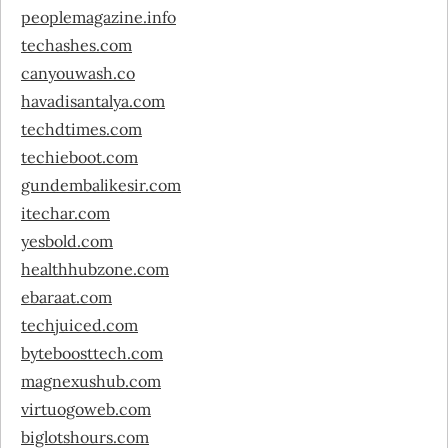
peoplemagazine.info
techashes.com
canyouwash.co
havadisantalya.com
techdtimes.com
techieboot.com
gundembalikesir.com
itechar.com
yesbold.com
healthhubzone.com
ebaraat.com
techjuiced.com
byteboosttech.com
magnexushub.com
virtuogoweb.com
biglotshours.com