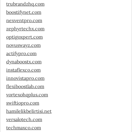
trubrandzhq.com
boostifynet.com
nexventpro.com
zephyrtechx.com
optigoxpert.com
novuswayz.com
actifypro.com
dynaboostx.com
instaflexco.com
innovistapro.com
flexiboostlab.com
vortexohqplus.com
swiftiopro.com
hamilelikbelirtisi.net
versalotech.com
techmaxco.com