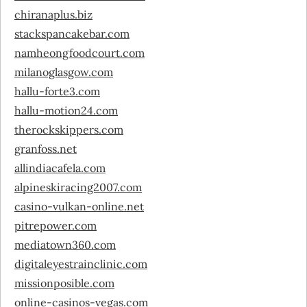
chiranaplus.biz
stackspancakebar.com
namheongfoodcourt.com
milanoglasgow.com
hallu-forte3.com
hallu-motion24.com
therockskippers.com
granfoss.net
allindiacafela.com
alpineskiracing2007.com
casino-vulkan-online.net
pitrepower.com
mediatown360.com
digitaleyestrainclinic.com
missionposible.com
online-casinos-vegas.com