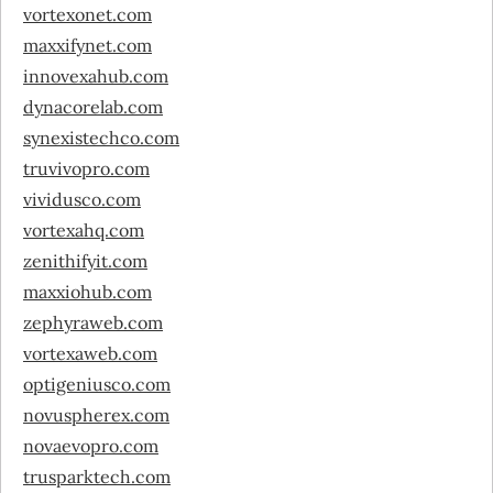
vortexonet.com
maxxifynet.com
innovexahub.com
dynacorelab.com
synexistechco.com
truvivopro.com
vividusco.com
vortexahq.com
zenithifyit.com
maxxiohub.com
zephyraweb.com
vortexaweb.com
optigeniusco.com
novuspherex.com
novaevopro.com
trusparktech.com