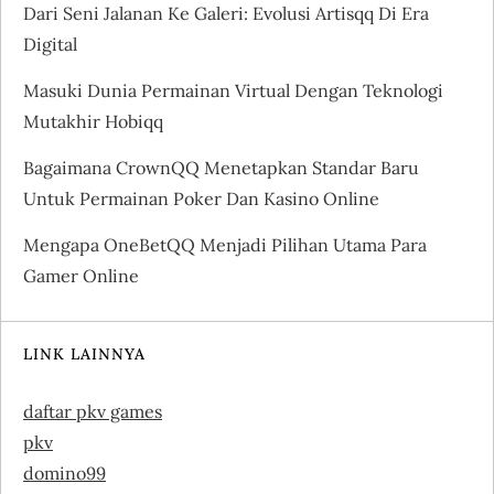
Dari Seni Jalanan Ke Galeri: Evolusi Artisqq Di Era
t
Digital
i
Masuki Dunia Permainan Virtual Dengan Teknologi
o
Mutakhir Hobiqq
Bagaimana CrownQQ Menetapkan Standar Baru
n
Untuk Permainan Poker Dan Kasino Online
Mengapa OneBetQQ Menjadi Pilihan Utama Para
Gamer Online
LINK LAINNYA
daftar pkv games
pkv
domino99