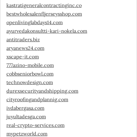
kastratigeneralcontractinginc.co
bestwholesalenfljerseysshop.com
openlivinglabdays14.com
ayurvedakonsultti-kari-nokela.com
antitraders.biz
aryanews24.com
xscape-it.com
777azino-mobile.com
cobbseniorbowl.com
technowdesign.com
durexsecurityandshipping.com
cityroofingandplannig.com
ivdabergasa.com
juyultadesga.com
real-crypto-services.com
mypetzworld.com