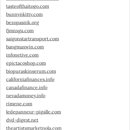
tasteofthaitogo.com
bunnynkitty.com
bezopasnik.org
fjmnxga.com
saigonstartransport.com
bangmaxwin.com
infonetive.com
epictacoshop.com
biopuraskinserum.com
californiafinances.info
canadafinance.info
nevadamoney.info
rimene.com
ledepanneur-pigalle.com
dvd-digest.net
theartistsmarketnola.com