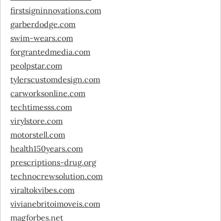
firstsigninnovations.com
garberdodge.com
swim-wears.com
forgrantedmedia.com
peolpstar.com
tylerscustomdesign.com
carworksonline.com
techtimesss.com
virylstore.com
motorstell.com
health150years.com
prescriptions-drug.org
technocrewsolution.com
viraltokvibes.com
vivianebritoimoveis.com
magforbes.net