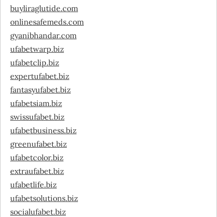
buyliraglutide.com
onlinesafemeds.com
gyanibhandar.com
ufabetwarp.biz
ufabetclip.biz
expertufabet.biz
fantasyufabet.biz
ufabetsiam.biz
swissufabet.biz
ufabetbusiness.biz
greenufabet.biz
ufabetcolor.biz
extraufabet.biz
ufabetlife.biz
ufabetsolutions.biz
socialufabet.biz