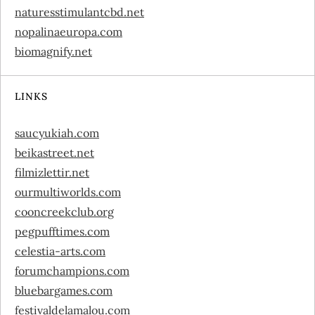
naturesstimulantcbd.net
nopalinaeuropa.com
biomagnify.net
LINKS
saucyukiah.com
beikastreet.net
filmizlettir.net
ourmultiworlds.com
cooncreekclub.org
pegpufftimes.com
celestia-arts.com
forumchampions.com
bluebargames.com
festivaldelamalou.com