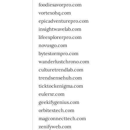
foodiesavorpro.com
vortexohq.com
epicadventurepro.com
insightwavelab.com
lifeexplorerpro.com
novusgo.com
bytestormpro.com
wanderlustchrono.com
culturetrendlab.com
trendsensehub.com
ticktockenigma.com
eulerxr.com
geekifygenius.com
orbitextech.com
magconnecttech.com
zenifyweb.com