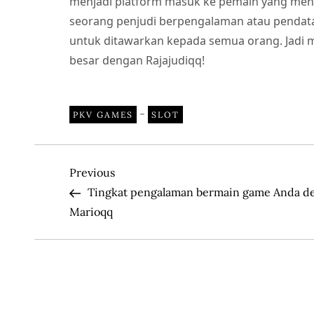
menjadi platform masuk ke pemain yang men
seorang penjudi berpengalaman atau pendatan
untuk ditawarkan kepada semua orang. Jadi 
besar dengan Rajajudiqq!
-
PKV GAMES
SLOT
P
Previous
Previous
Post
Tingkat pengalaman bermain game Anda d
o
Marioqq
s
t
n