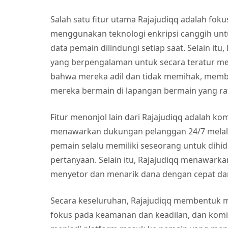
Salah satu fitur utama Rajajudiqq adalah fok
menggunakan teknologi enkripsi canggih un
data pemain dilindungi setiap saat. Selain i
yang berpengalaman untuk secara teratur m
bahwa mereka adil dan tidak memihak, memb
mereka bermain di lapangan bermain yang ra
Fitur menonjol lain dari Rajajudiqq adalah k
menawarkan dukungan pelanggan 24/7 melalui
pemain selalu memiliki seseorang untuk dihi
pertanyaan. Selain itu, Rajajudiqq menawar
menyetor dan menarik dana dengan cepat da
Secara keseluruhan, Rajajudiqq membentuk ma
fokus pada keamanan dan keadilan, dan komi