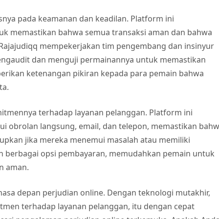
usnya pada keamanan dan keadilan. Platform ini
tuk memastikan bahwa semua transaksi aman dan bahwa
tu, Rajajudiqq mempekerjakan tim pengembang dan insinyur
engaudit dan menguji permainannya untuk memastikan
erikan ketenangan pikiran kepada para pemain bahwa
ta.
omitmennya terhadap layanan pelanggan. Platform ini
 obrolan langsung, email, dan telepon, memastikan bah
dupkan jika mereka menemui masalah atau memiliki
kan berbagai opsi pembayaran, memudahkan pemain untuk
n aman.
sa depan perjudian online. Dengan teknologi mutakhir,
tmen terhadap layanan pelanggan, itu dengan cepat