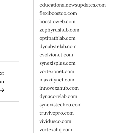
a
educationalnewsupdates.com
flexiboostco.com
boostioweb.com
zephyrushub.com
optipathlab.com
dynabytelab.com
evolvionet.com
synexisplus.com
vortexonet.com
Next
xt
maxxifynet.com
Post
an
innovexahub.com
dynacorelab.com
synexistechco.com
truvivopro.com
vividusco.com
vortexahq.com