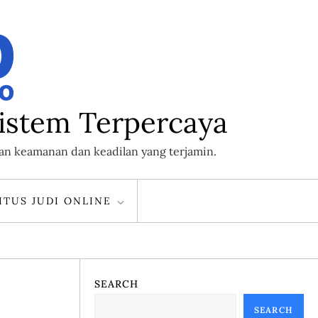
istem Terpercaya
an keamanan dan keadilan yang terjamin.
ITUS JUDI ONLINE
SEARCH
SEARCH