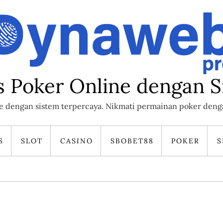
s Poker Online dengan S
e dengan sistem terpercaya. Nikmati permainan poker deng
S
SLOT
CASINO
SBOBET88
POKER
S