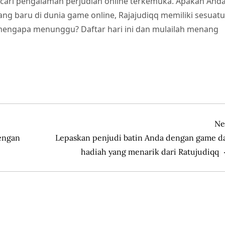
cari pengalaman perjudian online terkemuka. Apakah And
g baru di dunia game online, Rajajudiqq memiliki sesuatu
mengapa menunggu? Daftar hari ini dan mulailah menang
Ne
engan
Lepaskan penjudi batin Anda dengan game d
hadiah yang menarik dari Ratujudiqq