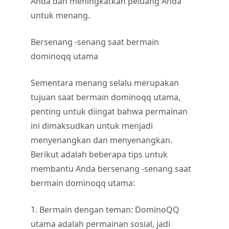
Anda dan meningkatkan peluang Anda
untuk menang.
Bersenang -senang saat bermain
dominoqq utama
Sementara menang selalu merupakan
tujuan saat bermain dominoqq utama,
penting untuk diingat bahwa permainan
ini dimaksudkan untuk menjadi
menyenangkan dan menyenangkan.
Berikut adalah beberapa tips untuk
membantu Anda bersenang -senang saat
bermain dominoqq utama:
1. Bermain dengan teman: DominoQQ
utama adalah permainan sosial, jadi