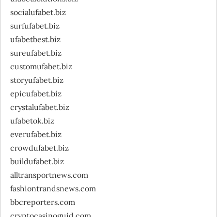
socialufabet.biz
surfufabet.biz
ufabetbest.biz
sureufabet.biz
customufabet.biz
storyufabet.biz
epicufabet.biz
crystalufabet.biz
ufabetok.biz
everufabet.biz
crowdufabet.biz
buildufabet.biz
alltransportnews.com
fashiontrandsnews.com
bbcreporters.com
cryptocasinoguid.com