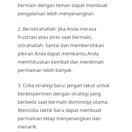
bermain dengan teman dapat membuat
pengalaman lebih menyenangkan.
2. Beristirahatlah: Jika Anda merasa
frustrasi atau stres saat bermain,
istirahatlah. Santai dan membersihkan
pikiran Anda dapat membantu Anda
memfokuskan kembali dan menikmati
permainan lebih banyak.
3. Coba strategi baru: Jangan takut untuk
bereksperimen dengan strategi yang
berbeda saat bermain dominoqq utama.
Mencoba taktik baru dapat membuat
permainan tetap menyenangkan dan
menarik.