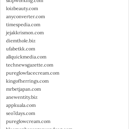
skipworking.com
loizbeauty.com
anyconverter.com
timespedia.com
jejakkrismon.com
diemthole.biz
ufabetkk.com
allquickmedia.com
technewsgazette.com
pureglowfacecream.com
kingofherrings.com
mrbetjapan.com
anewentity.biz
appkuala.com
seo7days.com
pureglowcream.com