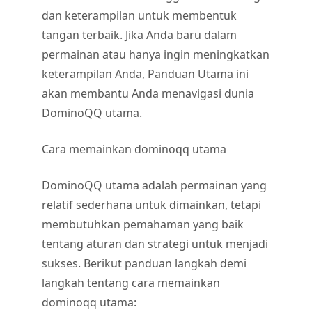
dan keterampilan untuk membentuk
tangan terbaik. Jika Anda baru dalam
permainan atau hanya ingin meningkatkan
keterampilan Anda, Panduan Utama ini
akan membantu Anda menavigasi dunia
DominoQQ utama.
Cara memainkan dominoqq utama
DominoQQ utama adalah permainan yang
relatif sederhana untuk dimainkan, tetapi
membutuhkan pemahaman yang baik
tentang aturan dan strategi untuk menjadi
sukses. Berikut panduan langkah demi
langkah tentang cara memainkan
dominoqq utama: