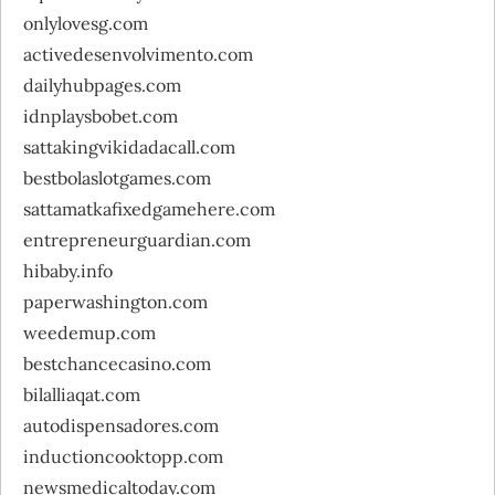
onlylovesg.com
activedesenvolvimento.com
dailyhubpages.com
idnplaysbobet.com
sattakingvikidadacall.com
bestbolaslotgames.com
sattamatkafixedgamehere.com
entrepreneurguardian.com
hibaby.info
paperwashington.com
weedemup.com
bestchancecasino.com
bilalliaqat.com
autodispensadores.com
inductioncooktopp.com
newsmedicaltoday.com