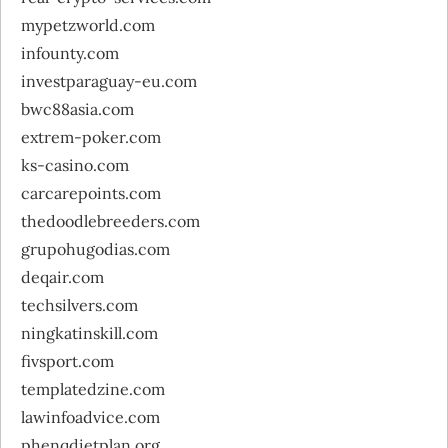
mypetzworld.com
infounty.com
investparaguay-eu.com
bwc88asia.com
extrem-poker.com
ks-casino.com
carcarepoints.com
thedoodlebreeders.com
grupohugodias.com
deqair.com
techsilvers.com
ningkatinskill.com
fivsport.com
templatedzine.com
lawinfoadvice.com
phenqdietplan.org