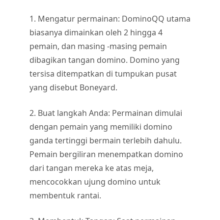
1. Mengatur permainan: DominoQQ utama
biasanya dimainkan oleh 2 hingga 4
pemain, dan masing -masing pemain
dibagikan tangan domino. Domino yang
tersisa ditempatkan di tumpukan pusat
yang disebut Boneyard.
2. Buat langkah Anda: Permainan dimulai
dengan pemain yang memiliki domino
ganda tertinggi bermain terlebih dahulu.
Pemain bergiliran menempatkan domino
dari tangan mereka ke atas meja,
mencocokkan ujung domino untuk
membentuk rantai.