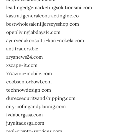
leadingedgemarketingsolutionsmi.com
kastratigeneralcontractinginc.co
bestwholesalenfljerseysshop.com
openlivinglabdays14.com
ayurvedakonsultti-kari-nokela.com
antitraders.biz
aryanews24.com
xscape-it.com
777azino-mobile.com
cobbseniorbowl.com
technowdesign.com
durexsecurityandshipping.com
cityroofingandplannig.com
ivdabergasa.com
juyultadesga.com
real-crypto-services.com