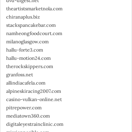
dvd-digest.net
theartistsmarketnola.com
chiranaplus.biz
stackspancakebar.com
namheongfoodcourt.com
milanoglasgow.com
hallu-forte3.com
hallu-motion24.com
therockskippers.com
granfoss.net
allindiacafela.com
alpineskiracing2007.com
casino-vulkan-online.net
pitrepower.com
mediatown360.com
digitaleyestrainclinic.com