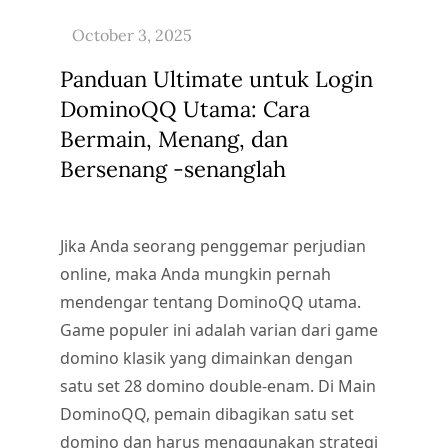
Panduan Ultimate untuk Login
DominoQQ Utama: Cara
Bermain, Menang, dan
Bersenang -senanglah
Jika Anda seorang penggemar perjudian
online, maka Anda mungkin pernah
mendengar tentang DominoQQ utama.
Game populer ini adalah varian dari game
domino klasik yang dimainkan dengan
satu set 28 domino double-enam. Di Main
DominoQQ, pemain dibagikan satu set
domino dan harus menggunakan strategi