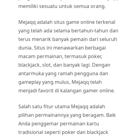
memiliki sesuatu untuk semua orang.
Mejaqq adalah situs game online terkenal
yang telah ada selama bertahun-tahun dan
terus menarik banyak pemain dari seluruh
dunia. Situs ini menawarkan berbagai
macam permainan, termasuk poker,
blackjack, slot, dan banyak lagi. Dengan
antarmuka yang ramah pengguna dan
gameplay yang mulus, Mejaqq telah
menjadi favorit di kalangan gamer online.
Salah satu fitur utama Mejaqq adalah
pilihan permainannya yang beragam. Baik
Anda penggemar permainan kartu
tradisional seperti poker dan blackjack