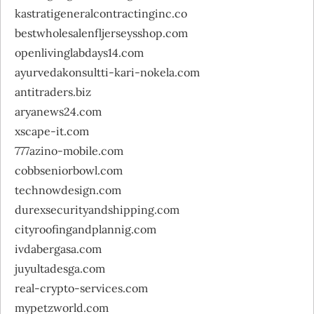
kastratigeneralcontractinginc.co
bestwholesalenfljerseysshop.com
openlivinglabdays14.com
ayurvedakonsultti-kari-nokela.com
antitraders.biz
aryanews24.com
xscape-it.com
777azino-mobile.com
cobbseniorbowl.com
technowdesign.com
durexsecurityandshipping.com
cityroofingandplannig.com
ivdabergasa.com
juyultadesga.com
real-crypto-services.com
mypetzworld.com