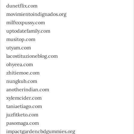
dunetflix.com
movimientoindignados.org
milfxxxpussy.com
uptodatefamily.com
musitop.com
utyam.com
lacostituzioneblog.com
ohyeea.com
zhitiemoe.com
nungkub.com
anotherindian.com
xylemcider.com
taniaetiago.com
juzfitketo.com
pasomaga.com
impactgardencbdgummies.org