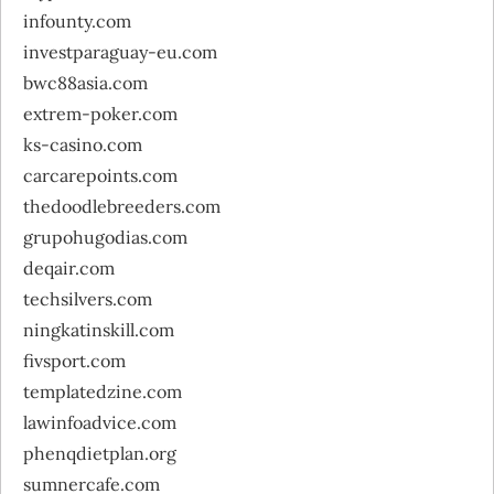
infounty.com
investparaguay-eu.com
bwc88asia.com
extrem-poker.com
ks-casino.com
carcarepoints.com
thedoodlebreeders.com
grupohugodias.com
deqair.com
techsilvers.com
ningkatinskill.com
fivsport.com
templatedzine.com
lawinfoadvice.com
phenqdietplan.org
sumnercafe.com