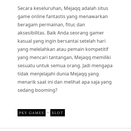
Secara keseluruhan, Mejaqq adalah situs
game online fantastis yang menawarkan
beragam permainan, fitur, dan
aksesibilitas. Baik Anda seorang gamer
kasual yang ingin bersantai setelah hari
yang melelahkan atau pemain kompetitif
yang mencari tantangan, Mejaqq memiliki
sesuatu untuk semua orang. Jadi mengapa
tidak menjelajahi dunia Mejaqq yang
menarik saat ini dan melihat apa saja yang
sedang booming?
-
PKV GAMES
SLOT