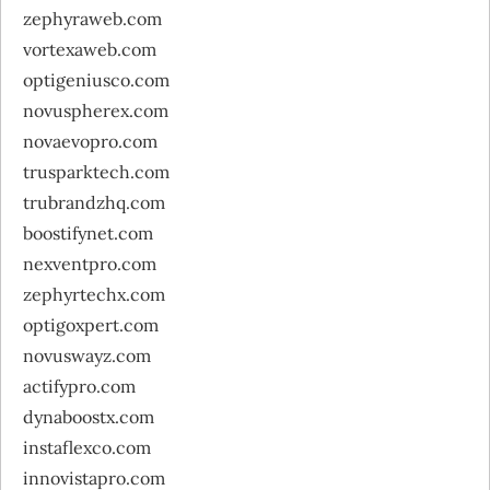
zephyraweb.com
vortexaweb.com
optigeniusco.com
novuspherex.com
novaevopro.com
trusparktech.com
trubrandzhq.com
boostifynet.com
nexventpro.com
zephyrtechx.com
optigoxpert.com
novuswayz.com
actifypro.com
dynaboostx.com
instaflexco.com
innovistapro.com