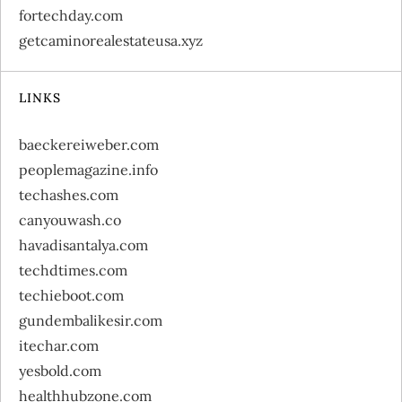
fortechday.com
getcaminorealestateusa.xyz
LINKS
baeckereiweber.com
peoplemagazine.info
techashes.com
canyouwash.co
havadisantalya.com
techdtimes.com
techieboot.com
gundembalikesir.com
itechar.com
yesbold.com
healthhubzone.com