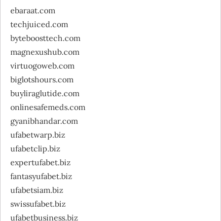
ebaraat.com
techjuiced.com
byteboosttech.com
magnexushub.com
virtuogoweb.com
biglotshours.com
buyliraglutide.com
onlinesafemeds.com
gyanibhandar.com
ufabetwarp.biz
ufabetclip.biz
expertufabet.biz
fantasyufabet.biz
ufabetsiam.biz
swissufabet.biz
ufabetbusiness.biz