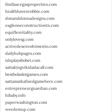
findlascegasproperties.com
healthhavenrobbie.com
donanddonnadesigns.com
eagleoneconstructiontx.com
equiflexvitality.com
onlylovesg.com
activedesenvolvimento.com
dailyhubpages.com
idnplaysbobet.com
sattakingvikidadacall.com
bestbolaslotgames.com
sattamatkafixedgamehere.com
entrepreneurguardian.com
hibaby.info
paperwashington.com
weedemup.com