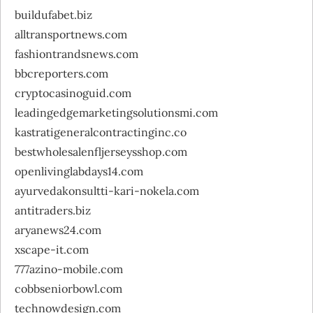
buildufabet.biz
alltransportnews.com
fashiontrandsnews.com
bbcreporters.com
cryptocasinoguid.com
leadingedgemarketingsolutionsmi.com
kastratigeneralcontractinginc.co
bestwholesalenfljerseysshop.com
openlivinglabdays14.com
ayurvedakonsultti-kari-nokela.com
antitraders.biz
aryanews24.com
xscape-it.com
777azino-mobile.com
cobbseniorbowl.com
technowdesign.com