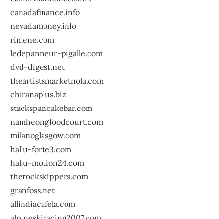
canadafinance.info
nevadamoney.info
rimene.com
ledepanneur-pigalle.com
dvd-digest.net
theartistsmarketnola.com
chiranaplus.biz
stackspancakebar.com
namheongfoodcourt.com
milanoglasgow.com
hallu-forte3.com
hallu-motion24.com
therockskippers.com
granfoss.net
allindiacafela.com
alpineskiracing2007.com