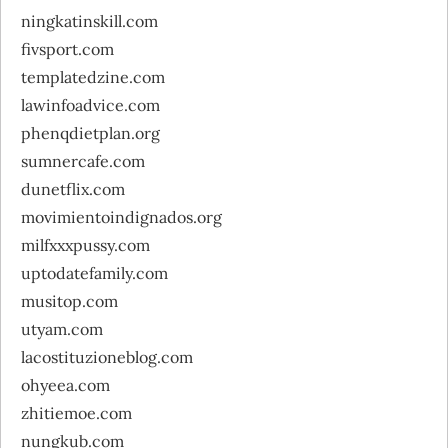
ningkatinskill.com
fivsport.com
templatedzine.com
lawinfoadvice.com
phenqdietplan.org
sumnercafe.com
dunetflix.com
movimientoindignados.org
milfxxxpussy.com
uptodatefamily.com
musitop.com
utyam.com
lacostituzioneblog.com
ohyeea.com
zhitiemoe.com
nungkub.com