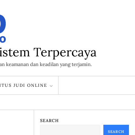
istem Terpercaya
an keamanan dan keadilan yang terjamin.
ITUS JUDI ONLINE
SEARCH
SEARCH