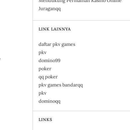
Mendukung Permainan Kasino Online
Juraganqq
LINK LAINNYA
daftar pkv games
pkv
e
domino99
poker
qq poker
pkv games bandarqq
pkv
dominoqq
LINKS