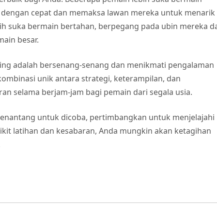
 dengan cepat dan memaksa lawan mereka untuk menarik
lebih suka bermain bertahan, berpegang pada ubin mereka d
ain besar.
enting adalah bersenang-senang dan menikmati pengalaman
mbinasi unik antara strategi, keterampilan, dan
n selama berjam-jam bagi pemain dari segala usia.
menantang untuk dicoba, pertimbangkan untuk menjelajahi
kit latihan dan kesabaran, Anda mungkin akan ketagihan
.