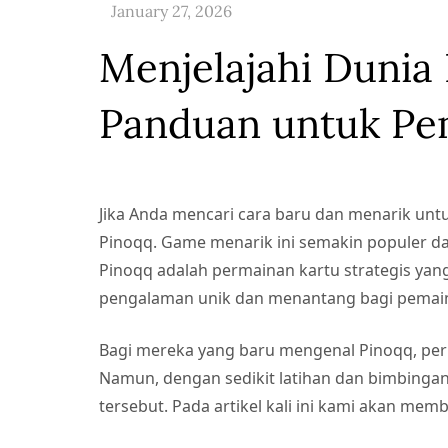
Menjelajahi Dunia
Panduan untuk Pe
Jika Anda mencari cara baru dan menarik un
Pinoqq. Game menarik ini semakin populer da
Pinoqq adalah permainan kartu strategis y
pengalaman unik dan menantang bagi pemain 
Bagi mereka yang baru mengenal Pinoqq, pe
Namun, dengan sedikit latihan dan bimbingan
tersebut. Pada artikel kali ini kami akan me