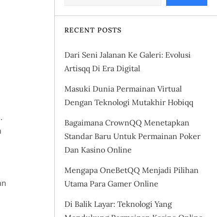
RECENT POSTS
Dari Seni Jalanan Ke Galeri: Evolusi
Artisqq Di Era Digital
Masuki Dunia Permainan Virtual
Dengan Teknologi Mutakhir Hobiqq
.
Bagaimana CrownQQ Menetapkan
n
Standar Baru Untuk Permainan Poker
Dan Kasino Online
Mengapa OneBetQQ Menjadi Pilihan
an
Utama Para Gamer Online
Di Balik Layar: Teknologi Yang