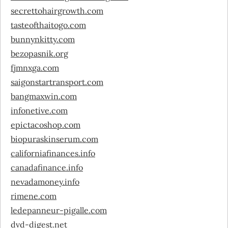
secrettohairgrowth.com
tasteofthaitogo.com
bunnynkitty.com
bezopasnik.org
fjmnxga.com
saigonstartransport.com
bangmaxwin.com
infonetive.com
epictacoshop.com
biopuraskinserum.com
californiafinances.info
canadafinance.info
nevadamoney.info
rimene.com
ledepanneur-pigalle.com
dvd-digest.net