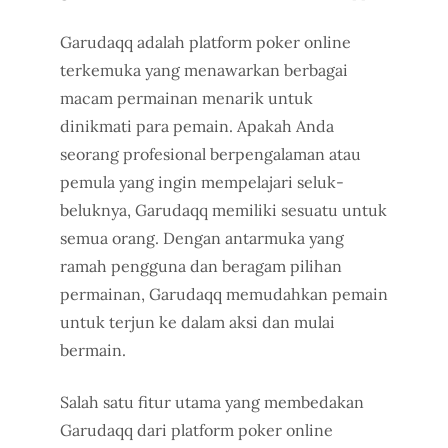
Garudaqq adalah platform poker online
terkemuka yang menawarkan berbagai
macam permainan menarik untuk
dinikmati para pemain. Apakah Anda
seorang profesional berpengalaman atau
pemula yang ingin mempelajari seluk-
beluknya, Garudaqq memiliki sesuatu untuk
semua orang. Dengan antarmuka yang
ramah pengguna dan beragam pilihan
permainan, Garudaqq memudahkan pemain
untuk terjun ke dalam aksi dan mulai
bermain.
Salah satu fitur utama yang membedakan
Garudaqq dari platform poker online