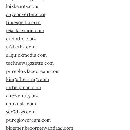
loizbeauty.com
anyconverter.com
timespedia.com
jejakkrismon.com
diemthole.biz
ufabetkk.com
allquickmedia.com
technewsgazette.com
pureglowfacecream.com
kingofherrings.com
mrbetjapan.com
anewentity.biz
appkuala.com
seo7days.com
pureglowcream.com
bloemenbezorgenvandaag.com