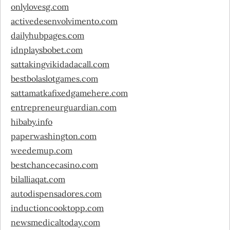
onlylovesg.com
activedesenvolvimento.com
dailyhubpages.com
idnplaysbobet.com
sattakingvikidadacall.com
bestbolaslotgames.com
sattamatkafixedgamehere.com
entrepreneurguardian.com
hibaby.info
paperwashington.com
weedemup.com
bestchancecasino.com
bilalliaqat.com
autodispensadores.com
inductioncooktopp.com
newsmedicaltoday.com