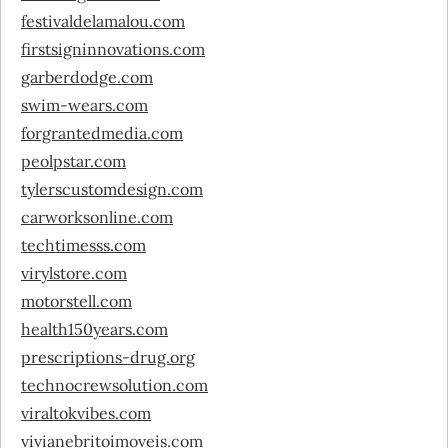
festivaldelamalou.com
firstsigninnovations.com
garberdodge.com
swim-wears.com
forgrantedmedia.com
peolpstar.com
tylerscustomdesign.com
carworksonline.com
techtimesss.com
virylstore.com
motorstell.com
health150years.com
prescriptions-drug.org
technocrewsolution.com
viraltokvibes.com
vivianebritoimoveis.com