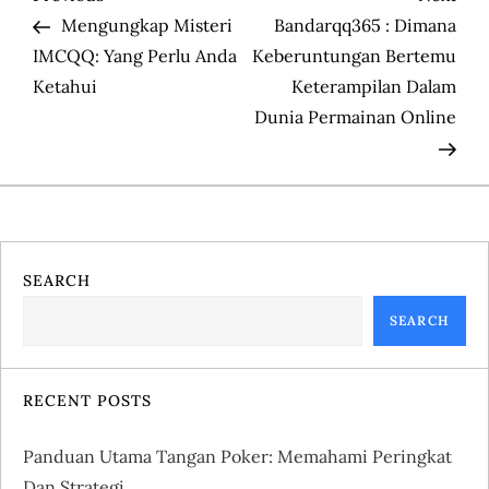
P
Post
Pos
Mengungkap Misteri
Bandarqq365 : Dimana
o
IMCQQ: Yang Perlu Anda
Keberuntungan Bertemu
Ketahui
Keterampilan Dalam
s
Dunia Permainan Online
t
n
a
SEARCH
v
SEARCH
i
RECENT POSTS
g
a
Panduan Utama Tangan Poker: Memahami Peringkat
Dan Strategi