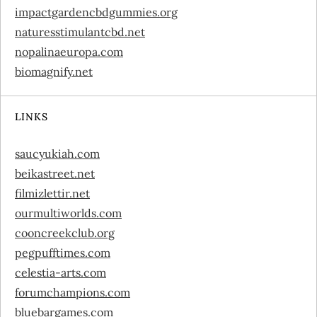
impactgardencbdgummies.org
naturesstimulantcbd.net
nopalinaeuropa.com
biomagnify.net
LINKS
saucyukiah.com
beikastreet.net
filmizlettir.net
ourmultiworlds.com
cooncreekclub.org
pegpufftimes.com
celestia-arts.com
forumchampions.com
bluebargames.com