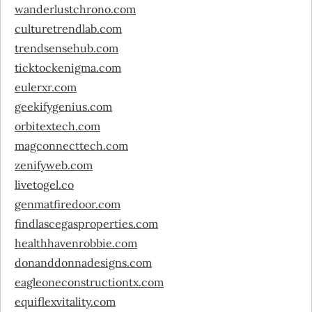
wanderlustchrono.com
culturetrendlab.com
trendsensehub.com
ticktockenigma.com
eulerxr.com
geekifygenius.com
orbitextech.com
magconnecttech.com
zenifyweb.com
livetogel.co
genmatfiredoor.com
findlascegasproperties.com
healthhavenrobbie.com
donanddonnadesigns.com
eagleoneconstructiontx.com
equiflexvitality.com