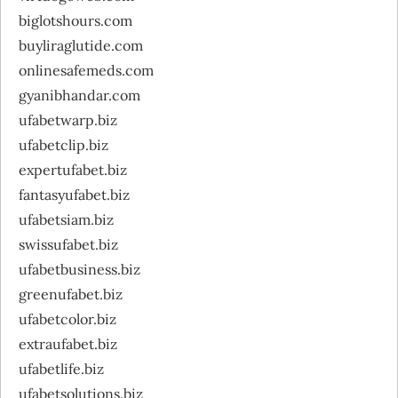
biglotshours.com
buyliraglutide.com
onlinesafemeds.com
gyanibhandar.com
ufabetwarp.biz
ufabetclip.biz
expertufabet.biz
fantasyufabet.biz
ufabetsiam.biz
swissufabet.biz
ufabetbusiness.biz
greenufabet.biz
ufabetcolor.biz
extraufabet.biz
ufabetlife.biz
ufabetsolutions.biz