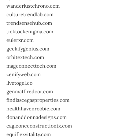
wanderlustchrono.com
culturetrendlab.com
trendsensehub.com
ticktockenigma.com
eulerxr.com
geekifygenius.com
orbitextech.com
magconnecttech.com
zenifyweb.com
livetogel.co
genmatfiredoor.com
findlascegasproperties.com
healthhavenrobbie.com
donanddonnadesigns.com
eagleoneconstructiontx.com
equiflexvitality.com