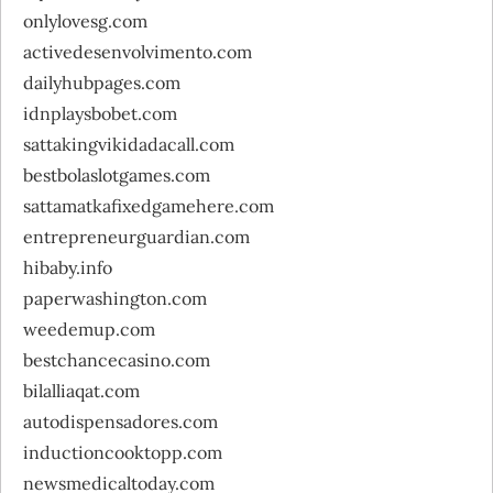
onlylovesg.com
activedesenvolvimento.com
dailyhubpages.com
idnplaysbobet.com
sattakingvikidadacall.com
bestbolaslotgames.com
sattamatkafixedgamehere.com
entrepreneurguardian.com
hibaby.info
paperwashington.com
weedemup.com
bestchancecasino.com
bilalliaqat.com
autodispensadores.com
inductioncooktopp.com
newsmedicaltoday.com