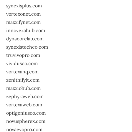
synexisplus.com
vortexonet.com
maxxifynet.com
innovexahub.com
dynacorelab.com
synexistechco.com
truvivopro.com
vividusco.com
vortexahq.com
zenithifyit.com
maxxiohub.com
zephyraweb.com
vortexaweb.com
optigeniusco.com
novuspherex.com
novaevopro.com