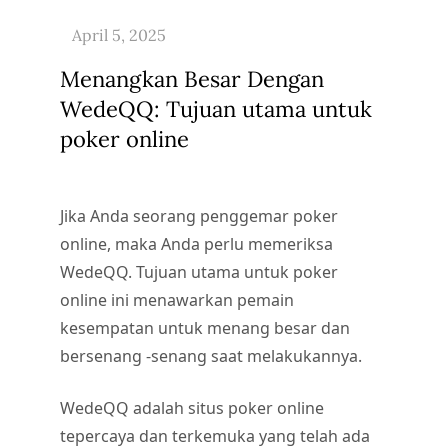
Menangkan Besar Dengan
WedeQQ: Tujuan utama untuk
poker online
Jika Anda seorang penggemar poker
online, maka Anda perlu memeriksa
WedeQQ. Tujuan utama untuk poker
online ini menawarkan pemain
kesempatan untuk menang besar dan
bersenang -senang saat melakukannya.
WedeQQ adalah situs poker online
tepercaya dan terkemuka yang telah ada