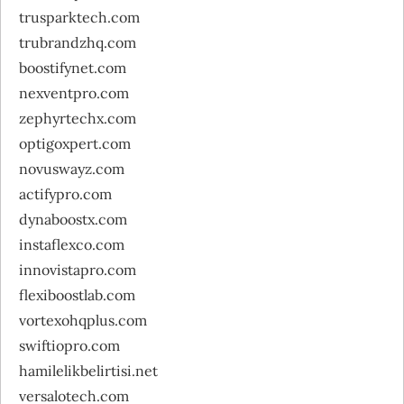
trusparktech.com
trubrandzhq.com
boostifynet.com
nexventpro.com
zephyrtechx.com
optigoxpert.com
novuswayz.com
actifypro.com
dynaboostx.com
instaflexco.com
innovistapro.com
flexiboostlab.com
vortexohqplus.com
swiftiopro.com
hamilelikbelirtisi.net
versalotech.com