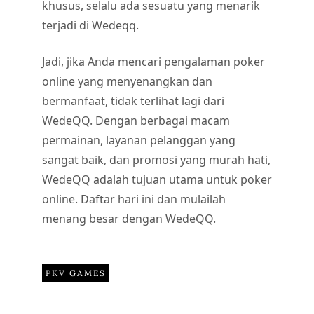
khusus, selalu ada sesuatu yang menarik
terjadi di Wedeqq.
Jadi, jika Anda mencari pengalaman poker
online yang menyenangkan dan
bermanfaat, tidak terlihat lagi dari
WedeQQ. Dengan berbagai macam
permainan, layanan pelanggan yang
sangat baik, dan promosi yang murah hati,
WedeQQ adalah tujuan utama untuk poker
online. Daftar hari ini dan mulailah
menang besar dengan WedeQQ.
PKV GAMES