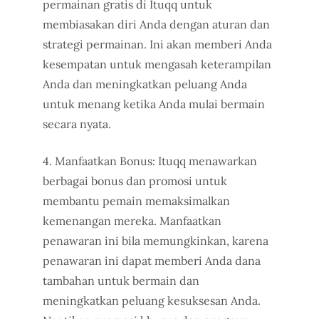
permainan gratis di Ituqq untuk
membiasakan diri Anda dengan aturan dan
strategi permainan. Ini akan memberi Anda
kesempatan untuk mengasah keterampilan
Anda dan meningkatkan peluang Anda
untuk menang ketika Anda mulai bermain
secara nyata.
4. Manfaatkan Bonus: Ituqq menawarkan
berbagai bonus dan promosi untuk
membantu pemain memaksimalkan
kemenangan mereka. Manfaatkan
penawaran ini bila memungkinkan, karena
penawaran ini dapat memberi Anda dana
tambahan untuk bermain dan
meningkatkan peluang kesuksesan Anda.