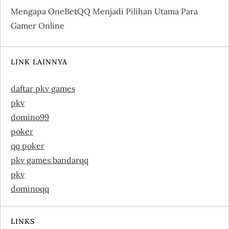
Mengapa OneBetQQ Menjadi Pilihan Utama Para
Gamer Online
LINK LAINNYA
daftar pkv games
pkv
domino99
poker
qq poker
pkv games bandarqq
pkv
dominoqq
LINKS