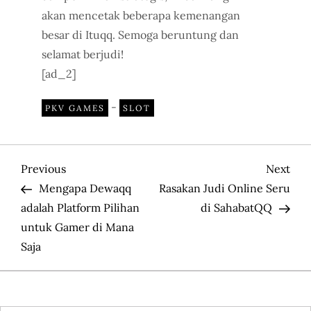
akan mencetak beberapa kemenangan
besar di Ituqq. Semoga beruntung dan
selamat berjudi!
[ad_2]
-
PKV GAMES
SLOT
P
Previous
Nex
Previous
Next
Post
Pos
Mengapa Dewaqq
Rasakan Judi Online Seru
o
adalah Platform Pilihan
di SahabatQQ
untuk Gamer di Mana
s
Saja
t
n