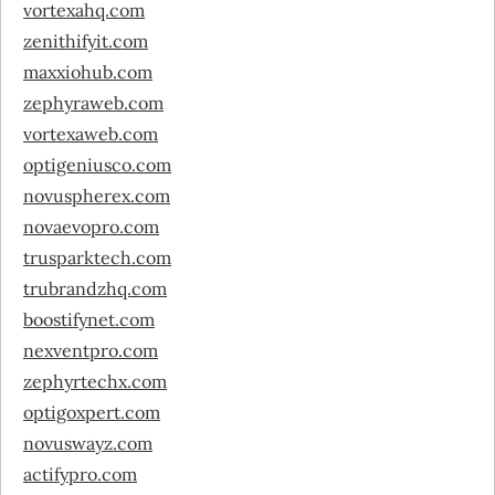
vortexahq.com
zenithifyit.com
maxxiohub.com
zephyraweb.com
vortexaweb.com
optigeniusco.com
novuspherex.com
novaevopro.com
trusparktech.com
trubrandzhq.com
boostifynet.com
nexventpro.com
zephyrtechx.com
optigoxpert.com
novuswayz.com
actifypro.com