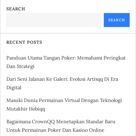
a
SEARCH
SEARCH
v
i
RECENT POSTS
g
Panduan Utama Tangan Poker: Memahami Peringkat
a
Dan Strategi
Dari Seni Jalanan Ke Galeri: Evolusi Artisqq Di Era
t
Digital
i
Masuki Dunia Permainan Virtual Dengan Teknologi
o
Mutakhir Hobiqq
Bagaimana CrownQQ Menetapkan Standar Baru
n
Untuk Permainan Poker Dan Kasino Online