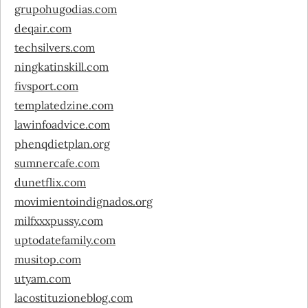
grupohugodias.com
deqair.com
techsilvers.com
ningkatinskill.com
fivsport.com
templatedzine.com
lawinfoadvice.com
phenqdietplan.org
sumnercafe.com
dunetflix.com
movimientoindignados.org
milfxxxpussy.com
uptodatefamily.com
musitop.com
utyam.com
lacostituzioneblog.com