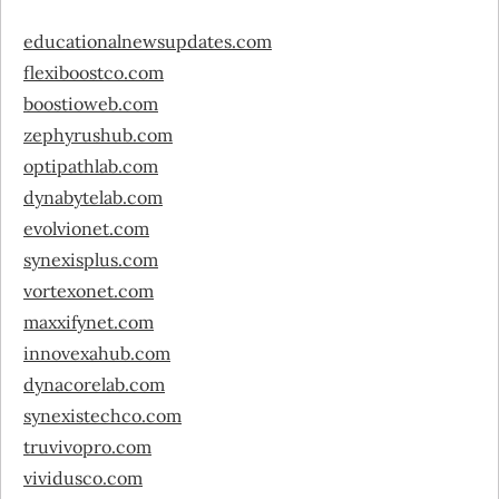
educationalnewsupdates.com
flexiboostco.com
boostioweb.com
zephyrushub.com
optipathlab.com
dynabytelab.com
evolvionet.com
synexisplus.com
vortexonet.com
maxxifynet.com
innovexahub.com
dynacorelab.com
synexistechco.com
truvivopro.com
vividusco.com