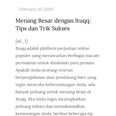
Menang Besar dengan Ituqq:
Tips dan Trik Sukses
[ad_1]
Ituqq adalah platform perjudian online
populer yang menawarkan berbagai macam
permainan untuk dinikmati para pemain.
Apakah Anda seorang veteran
berpengalaman atau pendatang baru yang
ingin mencoba keberuntungan Anda, ada
banyak peluang untuk menang besar di
Ituqq. Jika Anda ingin meningkatkan
peluang sukses dan memaksimalkan
kemenangan Anda, berikut beberapa tip