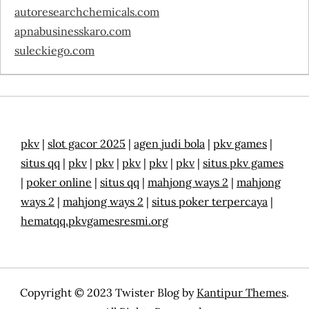
autoresearchchemicals.com
apnabusinesskaro.com
suleckiego.com
pkv
|
slot gacor 2025
|
agen judi bola
|
pkv games
|
situs qq
|
pkv
|
pkv
|
pkv
|
pkv
|
pkv
|
situs pkv games
|
poker online
|
situs qq
|
mahjong ways 2
|
mahjong
ways 2
|
mahjong ways 2
|
situs poker terpercaya
|
hematqq.pkvgamesresmi.org
Copyright © 2023 Twister Blog by
Kantipur Themes
.