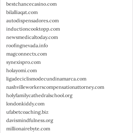
bestchancecasino.com
bilalliaqat.com
autodispensadores.com
inductioncooktopp.com
newsmedicaltoday.com
roofingnevada.info
magconnectx.com
synexispro.com
holayomi.com
ligadeciclismodecundinamarca.com
nashvilleworkerscompensationattorney.com
holyfamilycathedralschool.org
londonkiddy.com
ufabetcoaching.biz
davismindfulness.org
millionairebyte.com