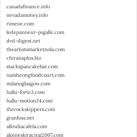
canadafinance.info
nevadamoney.info
rimene.com
ledepanneur-pigalle.com
dvd-digest.net
theartistsmarketnola.com
chiranaplus.biz
stackspancakebar.com
namheongfoodcourt.com
milanoglasgow.com
hallu-forte3.com
hallu-motion24.com
therockskippers.com
granfoss.net
allindiacafela.com
alpineskiracing2007.com