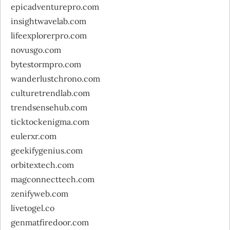
epicadventurepro.com
insightwavelab.com
lifeexplorerpro.com
novusgo.com
bytestormpro.com
wanderlustchrono.com
culturetrendlab.com
trendsensehub.com
ticktockenigma.com
eulerxr.com
geekifygenius.com
orbitextech.com
magconnecttech.com
zenifyweb.com
livetogel.co
genmatfiredoor.com