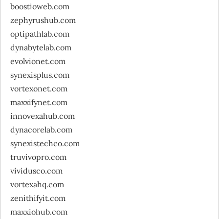
boostioweb.com
zephyrushub.com
optipathlab.com
dynabytelab.com
evolvionet.com
synexisplus.com
vortexonet.com
maxxifynet.com
innovexahub.com
dynacorelab.com
synexistechco.com
truvivopro.com
vividusco.com
vortexahq.com
zenithifyit.com
maxxiohub.com