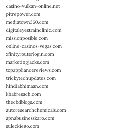
casino-vulkan-online.net
pitrepower.com
mediatown360.com
digitaleyestrainclinic.com
missionposible.com
online-casinos-vegas.com
xfinityrouterlogin.com
marketingjacks.com
topappliancereviews.com
trickytechupdates.com
hindiabhimaan.com
khabresach.com
thecbdblogs.com
autoresearchchemicals.com
apnabusinesskaro.com
suleckiego.com