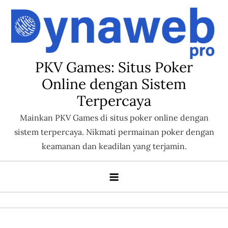
Skip
to
content
PKV Games: Situs Poker
Online dengan Sistem
Terpercaya
Mainkan PKV Games di situs poker online dengan
sistem terpercaya. Nikmati permainan poker dengan
keamanan dan keadilan yang terjamin.