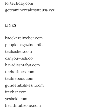
fortechday.com
getcaminorealestateusa.xyz
LINKS
baeckereiweber.com
peoplemagazine.info
techashes.com
canyouwash.co
havadisantalya.com
techdtimes.com
techieboot.com
gundembalikesir.com
itechar.com
yesbold.com
healthhubzone.com