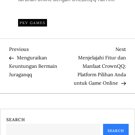
PKV GAMES
P
Previous
Nex
Previous
Next
Post
Pos
Menguraikan
Menjelajahi Fitur dan
o
Keuntungan Bermain
Manfaat CrownQQ:
Juraganqq
Platform Pilihan Anda
s
untuk Game Online
t
n
a
SEARCH
SEARCH