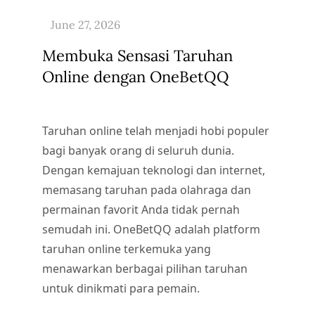
Membuka Sensasi Taruhan
Online dengan OneBetQQ
Taruhan online telah menjadi hobi populer
bagi banyak orang di seluruh dunia.
Dengan kemajuan teknologi dan internet,
memasang taruhan pada olahraga dan
permainan favorit Anda tidak pernah
semudah ini. OneBetQQ adalah platform
taruhan online terkemuka yang
menawarkan berbagai pilihan taruhan
untuk dinikmati para pemain.