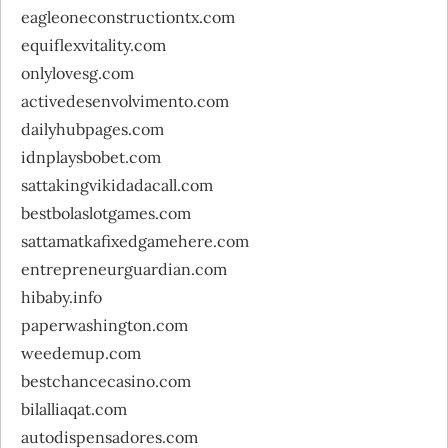
eagleoneconstructiontx.com
equiflexvitality.com
onlylovesg.com
activedesenvolvimento.com
dailyhubpages.com
idnplaysbobet.com
sattakingvikidadacall.com
bestbolaslotgames.com
sattamatkafixedgamehere.com
entrepreneurguardian.com
hibaby.info
paperwashington.com
weedemup.com
bestchancecasino.com
bilalliaqat.com
autodispensadores.com