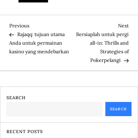
P
Previous
Nex
Previous
Next
Post
Pos
Rajaqq: tujuan utama
Bersiaplah untuk pergi
o
Anda untuk permainan
all-in: Thrills and
kasino yang mendebarkan
Strategies of
s
Pokerpelangi
t
n
a
SEARCH
SEARCH
v
i
RECENT POSTS