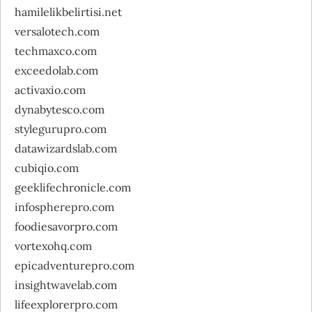
hamilelikbelirtisi.net
versalotech.com
techmaxco.com
exceedolab.com
activaxio.com
dynabytesco.com
stylegurupro.com
datawizardslab.com
cubiqio.com
geeklifechronicle.com
infospherepro.com
foodiesavorpro.com
vortexohq.com
epicadventurepro.com
insightwavelab.com
lifeexplorerpro.com