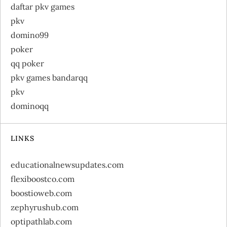
daftar pkv games
pkv
domino99
poker
qq poker
pkv games bandarqq
pkv
dominoqq
LINKS
educationalnewsupdates.com
flexiboostco.com
boostioweb.com
zephyrushub.com
optipathlab.com