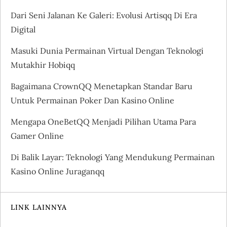
g
Dari Seni Jalanan Ke Galeri: Evolusi Artisqq Di Era
a
Digital
Masuki Dunia Permainan Virtual Dengan Teknologi
t
Mutakhir Hobiqq
i
Bagaimana CrownQQ Menetapkan Standar Baru
o
Untuk Permainan Poker Dan Kasino Online
Mengapa OneBetQQ Menjadi Pilihan Utama Para
n
Gamer Online
Di Balik Layar: Teknologi Yang Mendukung Permainan
Kasino Online Juraganqq
LINK LAINNYA