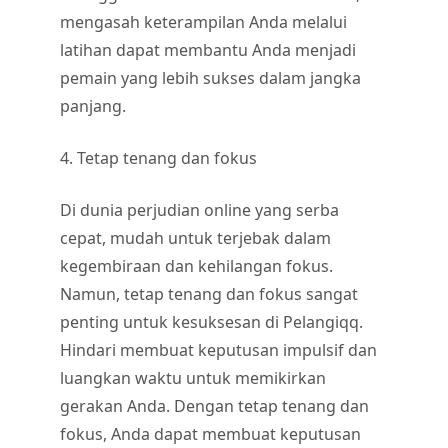
mengasah keterampilan Anda melalui
latihan dapat membantu Anda menjadi
pemain yang lebih sukses dalam jangka
panjang.
4. Tetap tenang dan fokus
Di dunia perjudian online yang serba
cepat, mudah untuk terjebak dalam
kegembiraan dan kehilangan fokus.
Namun, tetap tenang dan fokus sangat
penting untuk kesuksesan di Pelangiqq.
Hindari membuat keputusan impulsif dan
luangkan waktu untuk memikirkan
gerakan Anda. Dengan tetap tenang dan
fokus, Anda dapat membuat keputusan