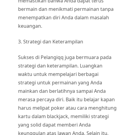
memastikan bahwa Anda dapat terus
bermain dan menikmati permainan tanpa
menempatkan diri Anda dalam masalah
keuangan.
3. Strategi dan Keterampilan
Sukses di Pelangiqq juga bermuara pada
strategi dan keterampilan. Luangkan
waktu untuk mempelajari berbagai
strategi untuk permainan yang Anda
mainkan dan berlatihnya sampai Anda
merasa percaya diri. Baik itu belajar kapan
harus melipat poker atau cara menghitung
kartu dalam blackjack, memiliki strategi
yang solid dapat memberi Anda
keunggulan atas lawan Anda. Selain itu,