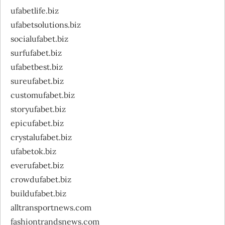
ufabetlife.biz
ufabetsolutions.biz
socialufabet.biz
surfufabet.biz
ufabetbest.biz
sureufabet.biz
customufabet.biz
storyufabet.biz
epicufabet.biz
crystalufabet.biz
ufabetok.biz
everufabet.biz
crowdufabet.biz
buildufabet.biz
alltransportnews.com
fashiontrandsnews.com