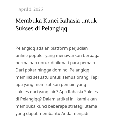
Membuka Kunci Rahasia untuk
Sukses di Pelangiqq
Pelangiqq adalah platform perjudian
online populer yang menawarkan berbagai
permainan untuk dinikmati para pemain.
Dari poker hingga domino, Pelangiqq
memiliki sesuatu untuk semua orang. Tapi
apa yang memisahkan pemain yang
sukses dari yang lain? Apa Rahasia Sukses
di Pelangiqq? Dalam artikel ini, kami akan
membuka kunci beberapa strategi utama
yang dapat membantu Anda menjadi