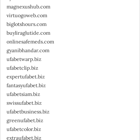
magnexushub.com
virtuogoweb.com
biglotshours.com
buyliraglutide.com
onlinesafemeds.com
gyanibhandar.com
ufabetwarp.biz
ufabetclip.biz
expertufabet.biz
fantasyufabet.biz
ufabetsiam.biz
swissufabet.biz
ufabetbusiness.biz
greenufabet.biz
ufabetcolor.biz
extraufabet.biz