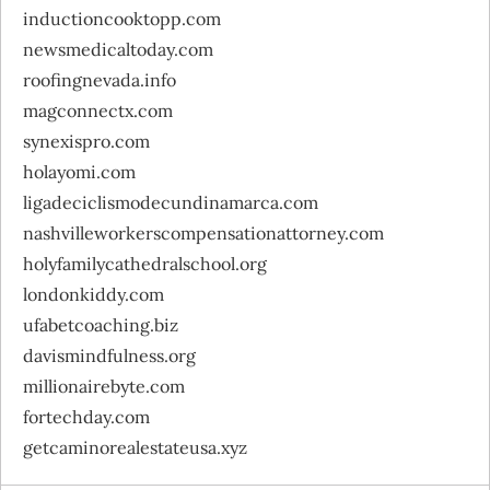
inductioncooktopp.com
newsmedicaltoday.com
roofingnevada.info
magconnectx.com
synexispro.com
holayomi.com
ligadeciclismodecundinamarca.com
nashvilleworkerscompensationattorney.com
holyfamilycathedralschool.org
londonkiddy.com
ufabetcoaching.biz
davismindfulness.org
millionairebyte.com
fortechday.com
getcaminorealestateusa.xyz